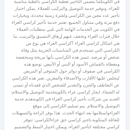
في الكويتكما يتضمن التأجير تغطية الكراسي بأغطية مناسبة
للعزاء، وتوفير خدمة التوصيل والتركيب للعملاء. يمكن اختيار
تأجير عدد معين من الكراسي ولفترة زمنية محددة، وبخيارات
دفع مرنة وفي متناول الجميع. تعتبر خدمة تأجير كراسي العزاء
في الكويت من الخدمات الهامة التي تلبي متطلبات العملاء
خلال فترات العزاء وتخفف عنهم إرهاق التنسيق والترتيب. ما
هي اشكال كراسي العزاء ؟كراسي العزاء هي نوع من
الكراسي التي تستخدم في المناسبات الحزينة مثل وفاة
شخص أو مرضه. تتميز هذه الكراسي بأنها مريحة ومنخفضة
ومغطاة بالقماش الأسود أو البني أو الأبيض. توضع هذه
الكراسي في صفوف أو دوائر حول المتوفى أو المريض
ليجلس عليها الأقارب والأصدقاء والمعزين. تعبر هذه الكراسي
عن التعاطف والحزن والتقدير للشخص الذي فقدناه أو نتمنى
له الشفاء. ايجار كراسي عزاء بالكويتخدمة التوصيل والاستلام:
العديد من شركات تأجير كراسي العزاء في الكويتتقدم خدمة
التوصيل والاستلام. يتم تسليم الكراسي إلى موقع
العزاءواستلامها بعد انتهاء الحدث. هذا يوفر الراحة والتسهيلات
للعائلة المنكوبة.تاجير كراسي حق عزاءالكراسي: تتوفر
كراسي مختلفة لتأجير العزاء، ويمكن اختيار النمط والتصميم