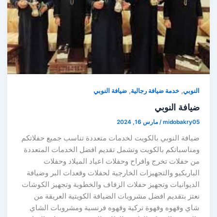
,
,
النوبي
خدمة ضيافة رجالية
ضيافة النوبي
ضيافة النوبي
midobakry05
/
مارس 16, 2024
ضيافة النوبي بالكويت لخدمات متعددة تناسب جميع حفلاتكم
ومناسباتكم بالكويت وتشمل تقديم افضل الخدمات المتعددة
من حفلات تخرج وافراح وحفلات اعياد الميلاد وحفلات
الباربكيو والتجهيزات الخارجية لحفلات وقعدات البر وضيافة
الديوانيات وتجهيز حفلات الزفاف والخطوبة وتجهيز الكوشات
نعتز بتقديم افضل مشروبات الضيافة الكويتية العريقة من
شاي وقهوه وقهوة تركية وقهوه فرنسية ومشروبات الشاي