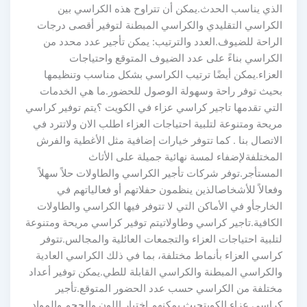
الذي يناسب الحدث.يمكن أن تتراوح هذه الكراسي بين
الكراسي التقليدي والكراسي المبطنة لتوفير أقصى درجات
الراحة للضيوف.العدد والترتيب: يمكن تأجير عدد محدد من
الكراسي بناءً على عدد الضيوف المتوقع واحتياجات
العزاء.يمكن أيضًا ترتيب الكراسي بشكل مناسب وتنظيمها
بحيث توفر راحة وسهولة الوصول للحضور.ما هي الخدمات
التي تقدمها تاجير كراسي عزاء في الكويت ؟يتم توفير كراسي
مريحة ومتنوعة لتلبية احتياجات العزاء اطلب الان ولاتترد في
الاتصال بنا . كما تتوفر خيارات إضافية مثل الأغطية والفرش
المختلفةلإضفاء لمسة نهائية جميلة على الأثاث
المستأجر.توفر شركات تأجير الكراسي والطاولات حلاً سهلاً
وفعالاً للأشخاصالذين ينظمون حفلاتهم أو فعالياتهم في
الخارجأو في الأماكن التي لا تتوفر فيها الكراسي والطاولات
الكافية.تاجير كراسي وطاولاتيتم توفير كراسي مريحة ومتنوعة
لتلبية احتياجات العزاء والتجمعات العائلية والمجالس.تتوفر
كراسي العزاء بأنماط مختلفة، بما في ذلك الكراسي العادية
والكراسي المبطنة والكراسي القابلة للطي.يمكن توفير أعداد
مختلفة من الكراسي حسب عدد الحضور المتوقع.تأجير
كراسي عزاء الكويتحيث يمكنهم اختيار اللون والحجم والمواد