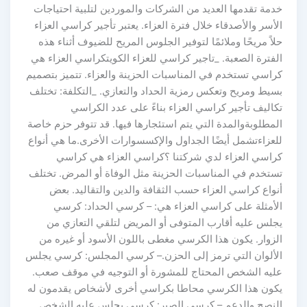
خدمة تقدمها العديد من الشركات والموردين لتلبية احتياجات
الأسر والأصدقاء خلال فترة العزاء. يعتبر تأجير كراسي العزاء
حلاً مريحًا وملائمًا لتوفير الجلوس المريح للضيوف أثناء هذه
الفترة الصعبة. _تاجير كراسي للعزاء الكويتكراسي العزاء هي
كراسي تستخدم في المناسبات الحزينة والعزاء. تتميز بتصميم
بسيط ومريح وتعكس رمزية الحداد والتعازي. _التكلفة: تختلف
تكاليف تأجير كراسي العزاء بناءً على عدد الكراسي
المطلوبةوالمدة التي يتم استئجارها فيها. قد تتوفر حزم خاصة
للعزاءتشمل أيضًا الجداول والإكسسوارات الأخرى.ما هي أنواع
كراسي العزاء لدي شركتنا ؟كراسي العزاء هي كراسي
تستخدم في المناسبات الحزينة مثل الوفاة أو المرض. تختلف
أنواع كراسي العزاء حسب الثقافة والدين والتقاليد. بعض
الأمثلة على كراسي العزاء هي: – كرسي الحداد: كرسي
يجلس عليه أقارب المتوفى أو المريض لتلقي التعازي من
الزوار. يكون هذا الكرسي مغطى باللون الأسود أو غيره من
الألوان التي ترمز إلى الحزن.– كرسي المجلس: كرسي يجلس
عليه الشخص المحتاج للمشورة أو التوجيه في موقف صعب.
يكون هذا الكرسي محاطا بكراسي أخرى لأشخاص يقدمون له
النصح والدعم.– كرسي الصبر: كرسي يجلس عليه الشخص