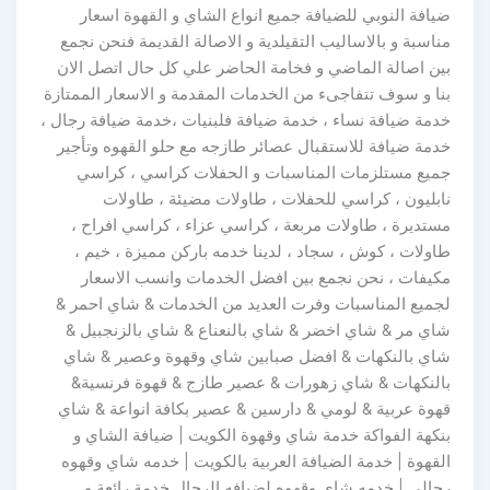
ضيافة النوبي للضيافة جميع انواع الشاي و القهوة اسعار
مناسبة و بالاساليب التقيلدية و الاصالة القديمة فنحن نجمع
بين اصالة الماضي و فخامة الحاضر علي كل حال اتصل الان
بنا و سوف تتفاجىء من الخدمات المقدمة و الاسعار الممتازة
خدمة ضيافة نساء ، خدمة ضيافة فلبنيات ،خدمة ضيافة رجال ،
خدمة ضيافة للاستقبال عصائر طازجه مع حلو القهوه وتأجير
جميع مستلزمات المناسبات و الحفلات كراسي ، كراسي
نابليون ، كراسي للحفلات ، طاولات مضيئة ، طاولات
مستديرة ، طاولات مربعة ، كراسي عزاء ، كراسي افراح ،
طاولات ، كوش ، سجاد ، لدينا خدمه باركن مميزة ، خيم ،
مكيفات ، نحن نجمع بين افضل الخدمات وانسب الاسعار
لجميع المناسبات وفرت العديد من الخدمات & شاي احمر &
شاي مر & شاي اخضر & شاي بالنعناع & شاي بالزنجبيل &
شاي بالنكهات & افضل صبابين شاي وقهوة وعصير & شاي
بالنكهات & شاي زهورات & عصير طازج & قهوة فرنسية&
قهوة عربية & لومي & دارسين & عصير بكافة انواعة & شاي
بنكهة الفواكة خدمة شاي وقهوة الكويت | ضيافة الشاي و
القهوة | خدمة الضيافة العربية بالكويت | خدمه شاي وقهوه
رجالي | خدمه شاي وقهوه لضيافه الرجال خدمة رائعة و