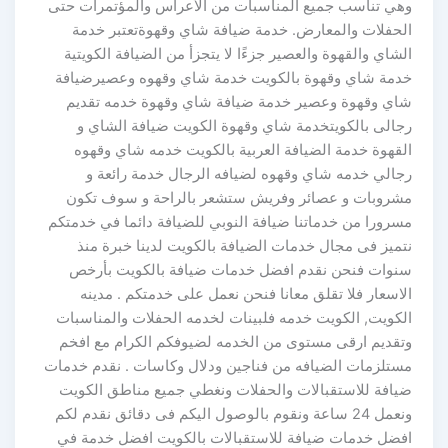
وهي تناسب جميع المناسبات من الأعراس والمؤتمرات حتى
الحفلات والمعارض. خدمة ضيافة شاي وقهوةتعتبر خدمة
الشاي والقهوة والعصير جزءًا لا يتجزأ من الضيافة الكويتية
خدمة شاي وقهوة بالكويت خدمة شاي وقهوه وعصيرضيافة
شاي وقهوة وعصير خدمة ضيافة شاي وقهوة خدمه تقديم
رجالى بالكويتخدمة شاي وقهوة الكويت ضيافة الشاي و
القهوة خدمة الضيافة العربية بالكويت خدمه شاي وقهوه
رجالي خدمه شاي وقهوه لضيافه الرجال خدمة رائعة و
مشروبات و عصائر وفريش ستشعر بالراحة و سوف تكون
مسرورا من خدماتنا ضيافة النوبي للضيافة دائما في خدمتكم
نتميز فى مجال خدمات الضيافة بالكويت لدينا خبرة منذ
سنوات فنحن نقدم افضل خدمات ضيافة بالكويت بأرخص
الاسعار فلا تقلق معانا فنحن نعمل على خدمتكم . مدينه
الكويت, الكويت خدمه فلبينات لخدمه الحفلات والمناسبات
وتقديم ارقى مستوى من الخدمه لضيوفكم الكرام مع افخم
مستلزمات الضيافه من فناجين ودلال وكاسات . نقدم خدمات
ضيافة للاستقبالات والحفلات ونغطي جميع مناطق الكويت
ونعمل 24 ساعة ونقوم بالوصول اليكم فى دقائق نقدم لكم
افضل خدمات ضيافة للاستقبالات بالكويت افضل خدمة في