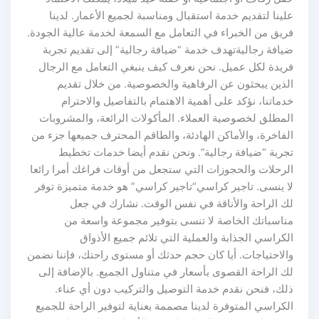
علينا لتقديم خدمة استقبال ومناسبة لجميع الأعمار. لدينا
فريق من الخبراء في التعامل مع السمعة لخدمة عالية الجودة.
ضيافة رجاليةتهدف خدمة “ضيافة رجالية” إلى تقديم تجربة
فريدة لكل عميل. نحن نعرف كيف ينبغي التعامل مع الرجال
الذين يبحثون عن الرفاهية والخصوصية. من خلال تقديم
خدماتنا، نؤكد على أهمية الاهتمام بالتفاصيل والاحترام
المطلق لخصوصية العملاء. المأكولات الرائعة، والمشروبات
الفاخرة، والأماكن الهادئة، والطاقم المحترف جميعها جزء من
تجربة “ضيافة رجالية”. ونحن نقدم أيضا خدمات تخطيط
الرحلات والحجوزات التي ستجعل من أوقات فراغك أمرا رائعا
لا ينسى. تاجير كراسي“تاجير كراسي” هو خدمة متميزة توفر
لك الراحة والأناقة في نفس الوقت. نشارك في جعل
مناسباتك الخاصة لا تنسى بتوفير مجموعة واسعة من
الكراسي الجذابة والعملية التي تلائم جميع الأذواق
والاحتياجات. أيا كان حجم حدثك أو مستوى راحتك، فإننا نضمن
لك الراحة القصوى بأسعار في متناول الجميع. بالإضافة إلى
ذلك، فنحن نقدم خدمة التوصيل والتركيب دون أي عناء.
الكراسي المتوفرة لدينا مصممة بعناية لتوفير الراحة للجميع