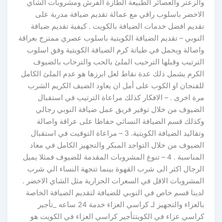
والزعتر والعصائر الطبيعة الطازة الفرش ومشروبات الشاي
الاخضر باسلوب راقي مع عمالة تقديم ضيافة مدربة على
تقديم افضل خدمات الضيافة بالكويت . كيفية تقديم ضيافة
النوبي – تقديم الضيافة الكويتية باسلوب عصري ممتزج بعراقة
واصالة ويحمل في طياتة كرم الضيافة الكويتية وفق اسلوب
الترتيب وقبلها الترحيب الملئ بالحب والترحاب بالضيوف
الكرم يشمل ذلك عدة نقاط لعل ابرزها هو عدم الملئ الكامل
للفنجان او الكوب على أمل ان يعاود الضيف الكريم الشرب
مرة اخرى . – الافكار كذلك مراعاة الترتيب في استقبال
الضيوف من خلال توفير فريق عمل ضيافة النوبي رجالي
وكذلك قسم الضيافة النسائي حفاظا على عراقة واصالة
وتقاليد الضيافة الكويتية. 3 – مراعاة التوقيت في استقبال
الضيوف من خلال التواجد المبكر والتجهيز الكامل في معاد
المناسبة . 4 – تنوع المشروبات المقدمة للضيوف فمثلا يميل
الرجال اكثر الى شرب القهوة بينما تتجهة النساء الي شرب
المشروبات الاقل في السعرات الحرارية مثل الشاي الاخضر .
لدينا قسم خاص في النوبي للضيافة لتقديم الضيافة الخاصة
بالعزاء والتجهيز لـ كراسي العزاء خدمة 24 ساعه _تأجير
كراسي عزاء في الكويتتأجير كراسي العزاء في الكويت هو