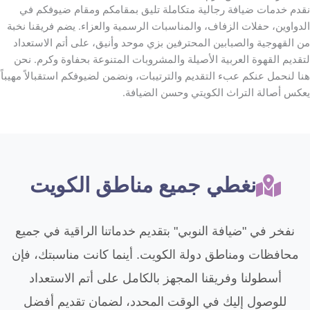
قدم خدمات ضيافة رجالية متكاملة تليق بمقامكم ومقام ضيوفكم في
لدواوين، حفلات الزفاف، والمناسبات الرسمية والعزاء. يضم فريقنا نخبة
ن القهوجية والصبابين المحترفين بزي موحد وأنيق، على أتم الاستعداد
تقديم القهوة العربية الأصيلة والمشروبات المتنوعة بحفاوة وكرم. نحن
نا لنحمل عنكم عبء التقديم والترتيبات، ونضمن لضيوفكم استقبالاً مهيباً
عكس أصالة التراث الكويتي وحسن الضيافة.
نغطي جميع مناطق الكويت
نفخر في "ضيافة النوبي" بتقديم خدماتنا الراقية في جميع
محافظات ومناطق دولة الكويت. أينما كانت مناسبتك، فإن
أسطولنا وفريقنا المجهز بالكامل على أتم الاستعداد
للوصول إليك في الوقت المحدد، لضمان تقديم أفضل