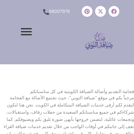
P
X
F
98007976
i
-
a
n
t
c
t
w
e
e
i
b
r
t
o
e
t
o
s
e
k
t
r
خامة التقديم وأصالة الضيافة الكويتية في كل مناسباتكم
رحباً بكم في موقع “ضيافة النوبي”، حيث تجتمع الأصالة مع الفخامة
نقدم لكم أرقى خدمات الضيافة المتكاملة في الكويت. نحن هنا لنكون
ركاءكم في جميع مناسباتكم السعيدة من حفلات زفاف، واستقبالات،
تجمعات عائلية، لنضمن خروجها بأبهى صورة تليق بكم وبضيوفكم. كما
قف إلى جانبكم في أوقات الواجب من خلال تقديم خدمات ضيافة العزاء
طاقم محترف يتعامل بكل رقي واحترام. نهدف إلى رفع عبء الترتيبات