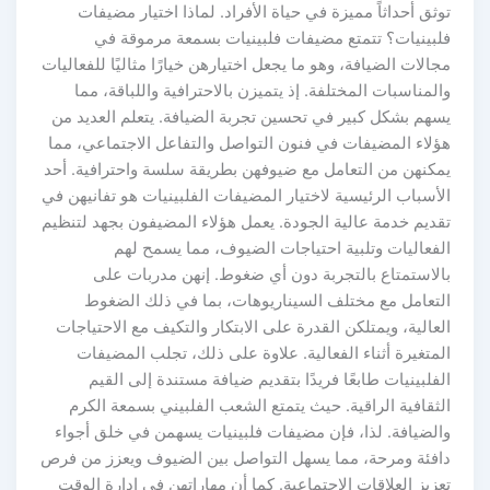
توثق أحداثاً مميزة في حياة الأفراد. لماذا اختيار مضيفات
فلبينيات؟ تتمتع مضيفات فلبينيات بسمعة مرموقة في
مجالات الضيافة، وهو ما يجعل اختيارهن خيارًا مثاليًا للفعاليات
والمناسبات المختلفة. إذ يتميزن بالاحترافية واللباقة، مما
يسهم بشكل كبير في تحسين تجربة الضيافة. يتعلم العديد من
هؤلاء المضيفات في فنون التواصل والتفاعل الاجتماعي، مما
يمكنهن من التعامل مع ضيوفهن بطريقة سلسة واحترافية. أحد
الأسباب الرئيسية لاختيار المضيفات الفلبينيات هو تفانيهن في
تقديم خدمة عالية الجودة. يعمل هؤلاء المضيفون بجهد لتنظيم
الفعاليات وتلبية احتياجات الضيوف، مما يسمح لهم
بالاستمتاع بالتجربة دون أي ضغوط. إنهن مدربات على
التعامل مع مختلف السيناريوهات، بما في ذلك الضغوط
العالية، ويمتلكن القدرة على الابتكار والتكيف مع الاحتياجات
المتغيرة أثناء الفعالية. علاوة على ذلك، تجلب المضيفات
الفلبينيات طابعًا فريدًا بتقديم ضيافة مستندة إلى القيم
الثقافية الراقية. حيث يتمتع الشعب الفلبيني بسمعة الكرم
والضيافة. لذا، فإن مضيفات فلبينيات يسهمن في خلق أجواء
دافئة ومرحة، مما يسهل التواصل بين الضيوف ويعزز من فرص
تعزيز العلاقات الاجتماعية. كما أن مهاراتهن في إدارة الوقت