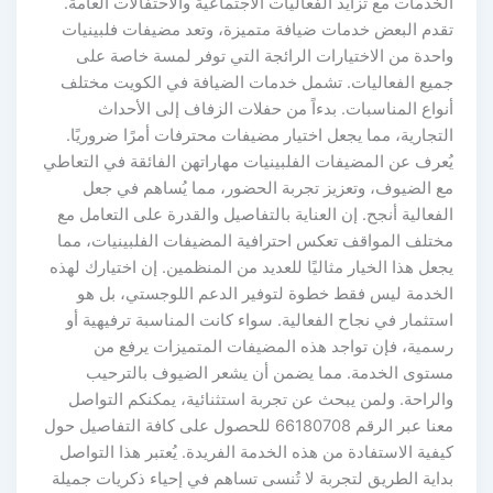
الخدمات مع تزايد الفعاليات الاجتماعية والاحتفالات العامة.
تقدم البعض خدمات ضيافة متميزة، وتعد مضيفات فلبينيات
واحدة من الاختيارات الرائجة التي توفر لمسة خاصة على
جميع الفعاليات. تشمل خدمات الضيافة في الكويت مختلف
أنواع المناسبات. بدءاً من حفلات الزفاف إلى الأحداث
التجارية، مما يجعل اختيار مضيفات محترفات أمرًا ضروريًا.
يُعرف عن المضيفات الفلبينيات مهاراتهن الفائقة في التعاطي
مع الضيوف، وتعزيز تجربة الحضور، مما يُساهم في جعل
الفعالية أنجح. إن العناية بالتفاصيل والقدرة على التعامل مع
مختلف المواقف تعكس احترافية المضيفات الفلبينيات، مما
يجعل هذا الخيار مثاليًا للعديد من المنظمين. إن اختيارك لهذه
الخدمة ليس فقط خطوة لتوفير الدعم اللوجستي، بل هو
استثمار في نجاح الفعالية. سواء كانت المناسبة ترفيهية أو
رسمية، فإن تواجد هذه المضيفات المتميزات يرفع من
مستوى الخدمة. مما يضمن أن يشعر الضيوف بالترحيب
والراحة. ولمن يبحث عن تجربة استثنائية، يمكنكم التواصل
معنا عبر الرقم 66180708 للحصول على كافة التفاصيل حول
كيفية الاستفادة من هذه الخدمة الفريدة. يُعتبر هذا التواصل
بداية الطريق لتجربة لا تُنسى تساهم في إحياء ذكريات جميلة