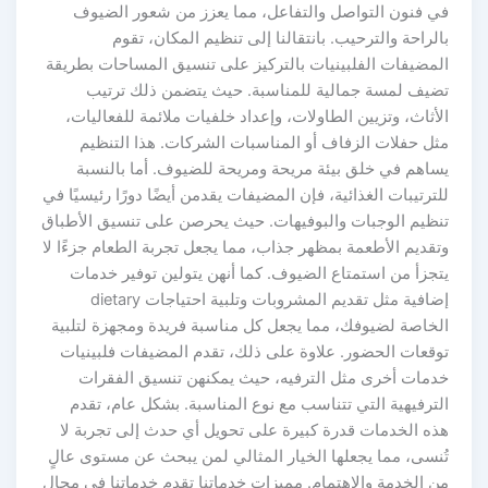
في فنون التواصل والتفاعل، مما يعزز من شعور الضيوف
بالراحة والترحيب. بانتقالنا إلى تنظيم المكان، تقوم
المضيفات الفلبينيات بالتركيز على تنسيق المساحات بطريقة
تضيف لمسة جمالية للمناسبة. حيث يتضمن ذلك ترتيب
الأثاث، وتزيين الطاولات، وإعداد خلفيات ملائمة للفعاليات،
مثل حفلات الزفاف أو المناسبات الشركات. هذا التنظيم
يساهم في خلق بيئة مريحة ومريحة للضيوف. أما بالنسبة
للترتيبات الغذائية، فإن المضيفات يقدمن أيضًا دورًا رئيسيًا في
تنظيم الوجبات والبوفيهات. حيث يحرصن على تنسيق الأطباق
وتقديم الأطعمة بمظهر جذاب، مما يجعل تجربة الطعام جزءًا لا
يتجزأ من استمتاع الضيوف. كما أنهن يتولين توفير خدمات
إضافية مثل تقديم المشروبات وتلبية احتياجات dietary
الخاصة لضيوفك، مما يجعل كل مناسبة فريدة ومجهزة لتلبية
توقعات الحضور. علاوة على ذلك، تقدم المضيفات فلبينيات
خدمات أخرى مثل الترفيه، حيث يمكنهن تنسيق الفقرات
الترفيهية التي تتناسب مع نوع المناسبة. بشكل عام، تقدم
هذه الخدمات قدرة كبيرة على تحويل أي حدث إلى تجربة لا
تُنسى، مما يجعلها الخيار المثالي لمن يبحث عن مستوى عالٍ
من الخدمة والاهتمام. مميزات خدماتنا تقدم خدماتنا في مجال