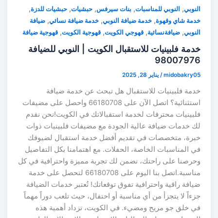
,
,
,
,
,
النوبي
النوبي للمناسبات
بنات سيرفس
حبشيات
حبشيات للدزة
,
,
,
خدمة شاي وقهوة
خدمة ضيافة النوبي
خدمة ضيافة نسائي
ضيافة
,
,
,
,
النوبي
ضيافةنسائية
قهوجي الكويت
قهوجية الكويت
قهوجية ضيافة
خدمة فلبينيات للاستقبال الكويت | النوبي للضيافة
98007976
midobakry05
/
يناير 28, 2025
خدمة فلبينيات للاستقبال هل تبحث عن خدمة ضيافة
استثنائية؟ اتصل الآن على 66180708 واحصل على مضيفات
فلبينيات محترفات لخدمة استقبالاتك في الكويت!نحن نقدم
لك خدمات ضيافة عالية الجودة مع مضيفات فلبينيات ذوات
خبرة، متخصصات في تقديم أفضل خدمة استقبال لضيوفك
في المناسبات الخاصة، الحفلات. مع اهتمامنا بكل التفاصيل
وحرصنا على راحتك، نضمن لك تجربة مميزة واحترافية في كل
مناسبة.اتصل بنا اليوم على 66180708 لتحصل على خدمة
ضيافة راقية واحترافية تفوق توقعاتك! تُعتبر خدمات الضيافة
جزءاً لا يتجزأ من أي مناسبة أو احتفال، حيث تلعب دوراً مهماً
في خلق جو مريح ومضيء. في الكويت، تزداد أهمية هذه