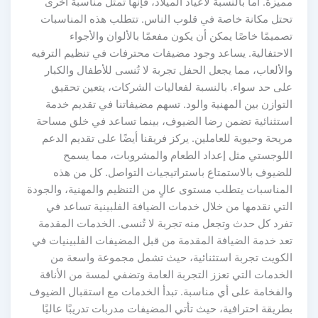
مميزة. أما بالنسبة لأعياد الميلاد، فإنها تمثل مناسبة أخرى
تحتل مكانة خاصة في قلوب الناس. تتطلب هذه المناسبات
تصميمًا خاصًا يمكن أن يكون مفعمًا بالألوان والأجواء
الاحتفالية. يساعد وجود مضيفات محترفات في تنظيم الترفيه
والألعاب، مما يجعل الحفل تجربة لا تُنسى للأطفال والكبار
على حد سواء. بالنسبة لفعاليات الشركات، يتعين تحقيق
التوازن بين المهنية والود. تسهم مضيفاتنا في تقديم خدمة
استثنائية تضمن رضا الضيوف، بينما تساعد في خلق مساحة
مريحة وحيوية للعاملين. يركز فريقنا أيضًا على تقديم الدعم
اللوجستي مثل إعداد الطعام والمشروبات، مما يسمح
للضيوف بالاستمتاع باستراتيجيات التواصل. كل من هذه
المناسبات يتطلب مستوى عالٍ من التنظيم والمهنية، والجودة
التي نقدمها من خلال خدمات الضيافة الفلبينية تساعد في
تفرد كل حدث وتجعل منه تجربة لا تُنسى. الخدمات المقدمة
تعد خدمة الضيافة المقدمة من قبل المضيفات الفلبينيات في
الكويت تجربة استثنائية، حيث تشمل مجموعة واسعة من
الخدمات التي تعزز التجربة العامة وتضفي لمسة من الأناقة
والفخامة على أي مناسبة. تبدأ الخدمات مع استقبال الضيوف
بطريقة احترافية، حيث تأتي المضيفات مدربات تدريبًا عاليًا