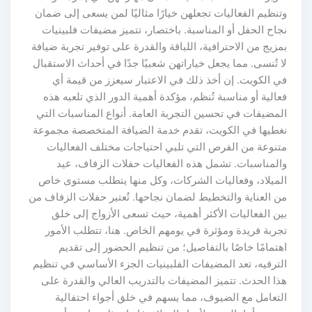
وتنظيم الفعاليات تجعلهن خيارًا مثاليًا لمن يسعى إلى ضمان
نجاح الحفل أو المناسبة. باختصار، تتميز مضيفات فلبينيات
بمزيج من الاحترافية، اللباقة والقدرة على توفير تجربة ضيافة
لا تُنسى. مما يجعل خياراتهن شعبيًا جدًا في أحداث الاستقبال
في الكويت. إن أخذ ذلك في الاعتبار سيعزز من قيمة أي
فعالية أو مناسبة تُنظم، مؤكدة أهمية الدور الذي تلعبه هذه
المضيفات في تحسين التجربة العامة. أنواع المناسبات التي
نغطيها في الكويت، تقدم خدمة الضيافة المتخصصة مجموعة
متنوعة من الفرص التي تلبي احتياجات مختلف الفعاليات
والمناسبات. تشمل هذه الفعاليات حفلات الزفاف، عيد
الميلاد، وفعاليات الشركات، وكل منها يتطلب مستوى خاص
من العناية والتخطيط لضمان نجاحها. تُعتبر حفلات الزفاف من
بين الفعاليات الأكثر أهمية، حيث تسعى الأزواج إلى خلق
تجربة فريدة ومؤثرة في يومهم الخاص. هنا، تتطلب الأمور
اهتمامًا خاصًا بالتفاصيل؛ من تنظيم الحضور إلى تقديم
الترفيه، تعد المضيفات الفلبينيات الجزء الأساسي في تنظيم
هذا الحدث. تتميز المضيفات بالتدريب العالي والقدرة على
التعامل مع الضيوف، مما يسهم في خلق أجواء احتفالية