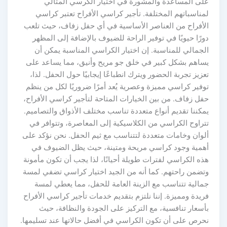
على المساعدة والمشورة في اختيار الكرسي المثالي
لمناسباتهم المختلفة. تأجير كراسي الأفراح تعتبر كراسي
الأفراح من العناصر الأساسية في أي حفل زفاف، حيث تلعب
دورًا حيويًا في توفير الراحة للضيوف بالإضافة إلى المظهر
الجمالي للمناسبة. إن اختيار الكراسي المناسبة يمكن أن
يساهم بشكل كبير في خلق جو مريح وأنيق، مما يساعد على
تعزيز تجربة الحضور ويترك انطباعًا إيجابيًا حول الحفل. لذا،
توفير كراسي مميزة وعصرية يُعد أمرًا ضروريًا لكل من ينظم
حفل زفاف. من بين الخيارات المتاحة لتأجير كراسي الأفراح،
يمكننا تقديم أنواع متعددة تناسب مختلف الأذواق والتصاميم.
تتراوح الكراسي من الكلاسيكية إلى المعاصرة، وتتوافر في
ألوان وخامات متعددة لتتناسب مع ثيم الحفل. نحن نؤكد على
أهمية وجود كراسي مريحة ومتينة، حيث يظل الضيوف في
هذه الكراسي لفترات طويلة أحيانًا، لذا يجب أن تكون مأمونة
وتضمن راحتهم. كما أنه من الجيد اختيار كراسي تضفي لمسة
جمالية تتناسب مع الزينة العامة للحفل، مما يعطي لمسة
فريدة ومميزة. إننا نلتزم بتقديم خدمات تأجير كراسي الأفراح
بأسعار تنافسية، مع التركيز على الجودة والنظافة، حيث
نحرص على أن تكون الكراسي في أفضل حالاتها عند تسليمها.