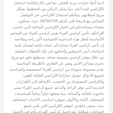
لدينا أيضًا خيارات مرنة للحجز، بما في ذلك إمكانية استئجار
الكراسي لعدة أيام، مما يمكن الزبائن من التخطيط بشكل
مريح لحفلاتهم. يمكنكم استئجار الكراسي عبر التواصل
المباشر مع فريقنا على الرقم 66180708، حيث سنكون
سعداء بمساعدتكم في اختيار الكراسي المثالية التي تناسب
أفراحكم. تأجير كراسي العزاء تعتبر كراسي العزاء من العناصر
الأساسية لجعل هذه المناسبة الحساسة أكثر راحة وملاءمة.
إن تأجير كراسي العزاء يحتاج إلى عناية خاصة لضمان تلبية
احتياجات أسر المتوفين وأحبائهم في تلك اللحظات الصعبة.
من خلال توفير كراسي مصممة بعناية، نستطيع خلق جو مريح
يحترم مشاعر الأسر ويعبر عن التعازي بالطريقة المناسبة.
نقدم مجموعة متنوعة من كراسي العزاء المخصصة والمناسبة
لجميع الأذواق. تشمل خياراتنا الكراسي القابلة للطي،
والكراسي المصنوعة من الخشب، بالإضافة إلى الطرازات
الحديثة التي توفر الراحة والدعم. جميع كراسي العزاء تتميز
بالجودة العالية والمتانة، مما يجعلها خياراً مثالياً للمناسبات
المختلفة. الأبعاد والألوان متوفرة لتناسب الأحداث المختلفة،
حيث نسعى جاهدين لتوفير الكراسي التي تلبي جميع
احتياجات عملائنا. عند اختيار كراسي العزاء، نأخذ في الاعتبار