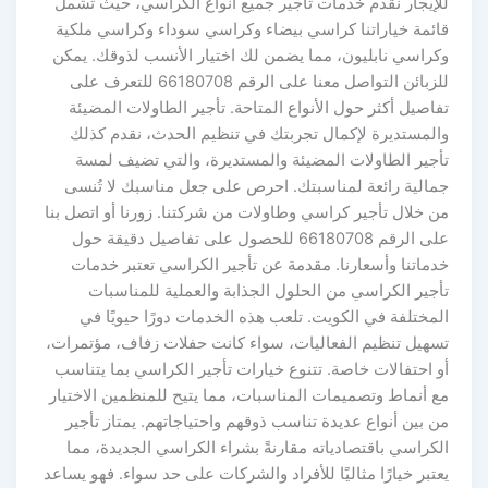
للإيجار نقدم خدمات تأجير جميع أنواع الكراسي، حيث تشمل
قائمة خياراتنا كراسي بيضاء وكراسي سوداء وكراسي ملكية
وكراسي نابليون، مما يضمن لك اختيار الأنسب لذوقك. يمكن
للزبائن التواصل معنا على الرقم 66180708 للتعرف على
تفاصيل أكثر حول الأنواع المتاحة. تأجير الطاولات المضيئة
والمستديرة لإكمال تجربتك في تنظيم الحدث، نقدم كذلك
تأجير الطاولات المضيئة والمستديرة، والتي تضيف لمسة
جمالية رائعة لمناسبتك. احرص على جعل مناسبك لا تُنسى
من خلال تأجير كراسي وطاولات من شركتنا. زورنا أو اتصل بنا
على الرقم 66180708 للحصول على تفاصيل دقيقة حول
خدماتنا وأسعارنا. مقدمة عن تأجير الكراسي تعتبر خدمات
تأجير الكراسي من الحلول الجذابة والعملية للمناسبات
المختلفة في الكويت. تلعب هذه الخدمات دورًا حيويًا في
تسهيل تنظيم الفعاليات، سواء كانت حفلات زفاف، مؤتمرات،
أو احتفالات خاصة. تتنوع خيارات تأجير الكراسي بما يتناسب
مع أنماط وتصميمات المناسبات، مما يتيح للمنظمين الاختيار
من بين أنواع عديدة تناسب ذوقهم واحتياجاتهم. يمتاز تأجير
الكراسي باقتصادياته مقارنةً بشراء الكراسي الجديدة، مما
يعتبر خيارًا مثاليًا للأفراد والشركات على حد سواء. فهو يساعد