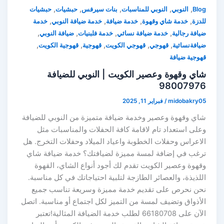
,
,
,
,
,
Blog
النوبي
النوبي للمناسبات
بنات سيرفس
حبشيات
حبشيات
,
,
,
,
للدزة
خدمة شاي وقهوة
خدمة ضيافة
خدمة ضيافة النوبي
خدمة
,
,
,
,
ضيافة رجالية
خدمة ضيافة نسائي
خدمة فلبنيات
ضيافة النوبي
,
,
,
,
,
ضيافةنسائية
قهوجي
قهوجي الكويت
قهوجية
قهوجية الكويت
قهوجية ضيافة
شاي وقهوة وعصير الكويت | النوبي للضيافة
98007976
midobakry05
/
فبراير 11, 2025
شاي وقهوة وعصير وخدمة ضيافة متميزة من النوبي للضيافة
وعلى استعداد تام لاقامة كافة الحفلات والمناسبات مثل
الاعراس وحفلات الخطوبة واعياد الميلاد وحفلات التخرج. هل
ترغب في إضافة لمسة مميزة لضيافتك؟ خدمة ضيافة شاي
وقهوة وعصير الكويت تقدم لك أجود أنواع الشاي، القهوة
اللذيذة، والعصائر الطازجة لتلبية احتياجاتك في كل مناسبة.
نحن نحرص على تقديم خدمة مميزة وسريعة تناسب جميع
الأذواق وتضيف لمسة من التميز لكل اجتماع أو مناسبة. اتصل
الآن على 66180708 لطلب خدمة الضيافة المثالية!تعتبر