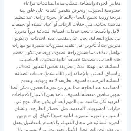
معايير الجودة والنظافة. تتطلب هذه المناسبات مراعاة
خصوصية الضيوف، ويحرص مقدمو الخدمة على خلق بيئة
مريحة وودية تسمح للنساء بالتفاعل بحرية وراحة. عند تنظيم
مناسبة نسائية، مثل حفلات الزفاف أو أعياد الميلاد أو تجمعات
الأهل والأصدقاء، تلعب خدمات الضيافة النسائية دوراً محورياً
في نجاح الفعالية. يجب على مقدمي هذه الخدمات أن يكونوا
مدربين جيداً، قادرين على تقديم مشروبات متميزة مع مهارات
تواصل فعالة، مما يضمن راحة الضيوف ورضاهم. تكون معظم
هذه الخدمات مصممة خصيصاً لتلبية متطلبات المناسبات
النسائية، مثل تهيئة المكان بطريقة تعكس المظهر الجمالي
والسياق الثقافي. بالإضافة إلى ذلك، تشمل خدمات الضيافة
النسائية الترحيب بالضيوف بطريقة لائقة ومهذبة، وتقديم
المساعدة عند الحاجة، مما يعزز من تجربة الحضور. يمكن أيضاً
تجهيز مناطق منفصلة للضيوف، تأخذ بعين الاعتبار الاحتياجات
الفردية لكل مناسبة. من المهم أيضاً أن يكون هناك تنوع في
خيارات المشروبات المقدمة، مثل العصائر الطازجة، والشاي
المتنوع، والقهوة المميزة، لتلبية جميع الأذواق. إن جمع بين
الخبرة النسائية في مجال الضيافة والاهتمام بالتفاصيل يجعل
من هذه الخدمات الخيار الأمثل لخلق تجارب لا تنسى، مما