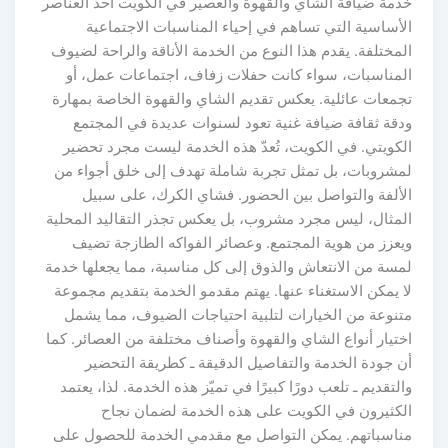
خدمة ضيافة الشاي والقهوة والعصير في الكويت أحد العناصر
الأساسية التي تساهم في إحياء المناسبات الاجتماعية
المختلفة. يقدم هذا النوع من الخدمة الأناقة والراحة لضيوف
المناسبات، سواء كانت حفلات زفاف، اجتماعات عمل، أو
تجمعات عائلية. يعكس تقديم الشاي والقهوة الخاصة بمهارة
ودقة ثقافة ضيافة غنية تعود لسنوات عديدة في المجتمع
الكويتي. في الكويت، تُعدّ هذه الخدمة ليست مجرد تحضير
لمشروبات، بل تمثل تجربة شاملة تهدف إلى خلق أجواء من
الألفة والتواصل بين الحضور. فشاي الكرك، على سبيل
المثال، ليس مجرد مشروب، بل يعكس تجذر التقاليد المحلية
ويعزز من هوية المجتمع. وعصائر الفواكه الطازجة تضيف
لمسة من الانتعاش والذوق إلى كل مناسبة، مما يجعلها خدمة
لا يمكن الاستغناء عنها. يهتم مقدمو الخدمة بتقديم مجموعة
متنوعة من الخيارات لتلبية احتياجات الضيوف، مما يشمل
اختيار أنواع الشاي والقهوة وأصناف مختلفة من العصائر. كما
أن جودة الخدمة والتفاصيل الدقيقة ـ كطريقة التحضير
والتقديم ـ تلعب دورًا كبيرًا في تميّز هذه الخدمة. لذا، يعتمد
الكثيرون في الكويت على هذه الخدمة لضمان نجاح
مناسباتهم. يمكن التواصل مع مقدمي الخدمة للحصول على