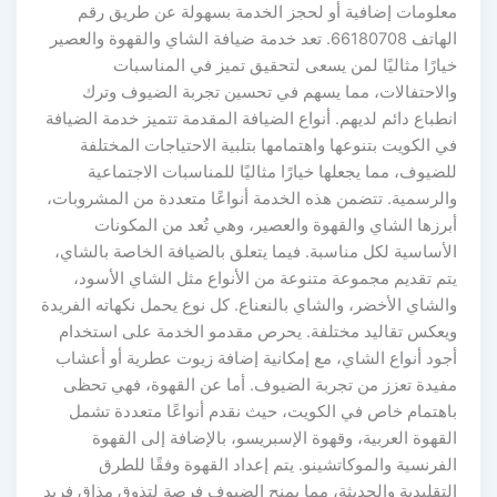
معلومات إضافية أو لحجز الخدمة بسهولة عن طريق رقم
الهاتف 66180708. تعد خدمة ضيافة الشاي والقهوة والعصير
خيارًا مثاليًا لمن يسعى لتحقيق تميز في المناسبات
والاحتفالات، مما يسهم في تحسين تجربة الضيوف وترك
انطباع دائم لديهم. أنواع الضيافة المقدمة تتميز خدمة الضيافة
في الكويت بتنوعها واهتمامها بتلبية الاحتياجات المختلفة
للضيوف، مما يجعلها خيارًا مثاليًا للمناسبات الاجتماعية
والرسمية. تتضمن هذه الخدمة أنواعًا متعددة من المشروبات،
أبرزها الشاي والقهوة والعصير، وهي تُعد من المكونات
الأساسية لكل مناسبة. فيما يتعلق بالضيافة الخاصة بالشاي،
يتم تقديم مجموعة متنوعة من الأنواع مثل الشاي الأسود،
والشاي الأخضر، والشاي بالنعناع. كل نوع يحمل نكهاته الفريدة
ويعكس تقاليد مختلفة. يحرص مقدمو الخدمة على استخدام
أجود أنواع الشاي، مع إمكانية إضافة زيوت عطرية أو أعشاب
مفيدة تعزز من تجربة الضيوف. أما عن القهوة، فهي تحظى
باهتمام خاص في الكويت، حيث نقدم أنواعًا متعددة تشمل
القهوة العربية، وقهوة الإسبريسو، بالإضافة إلى القهوة
الفرنسية والموكاتشينو. يتم إعداد القهوة وفقًا للطرق
التقليدية والحديثة، مما يمنح الضيوف فرصة لتذوق مذاق فريد