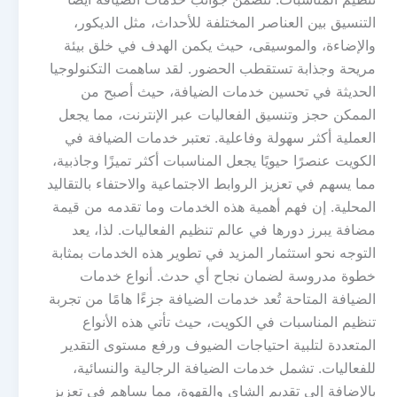
التنسيق بين العناصر المختلفة للأحداث، مثل الديكور،
والإضاءة، والموسيقى، حيث يكمن الهدف في خلق بيئة
مريحة وجذابة تستقطب الحضور. لقد ساهمت التكنولوجيا
الحديثة في تحسين خدمات الضيافة، حيث أصبح من
الممكن حجز وتنسيق الفعاليات عبر الإنترنت، مما يجعل
العملية أكثر سهولة وفاعلية. تعتبر خدمات الضيافة في
الكويت عنصرًا حيويًا يجعل المناسبات أكثر تميزًا وجاذبية،
مما يسهم في تعزيز الروابط الاجتماعية والاحتفاء بالتقاليد
المحلية. إن فهم أهمية هذه الخدمات وما تقدمه من قيمة
مضافة يبرز دورها في عالم تنظيم الفعاليات. لذا، يعد
التوجه نحو استثمار المزيد في تطوير هذه الخدمات بمثابة
خطوة مدروسة لضمان نجاح أي حدث. أنواع خدمات
الضيافة المتاحة تُعد خدمات الضيافة جزءًا هامًا من تجربة
تنظيم المناسبات في الكويت، حيث تأتي هذه الأنواع
المتعددة لتلبية احتياجات الضيوف ورفع مستوى التقدير
للفعاليات. تشمل خدمات الضيافة الرجالية والنسائية،
بالإضافة إلى تقديم الشاي والقهوة، مما يساهم في تعزيز