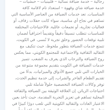
رجالية – خدمة ضيافة نسائية – فلبينيات – حبشيات –
خدمة ضيافة شاي وقهوة – استعداد تام لاقامة كافة
المناسبات. تعد خدمات الضيافة من العناصر الأساسية التي
تساهم في نجاح أي مناسبة، سواء كانت حفلات زفاف، أو
فعاليات تجارية، أو تجمعات عائلية. فالاحتياجات المختلفة
للمناسبات تتطلب تنسيقاً دقيقاً وتقديماً احترافياً لضمان
تلبية توقعات الحضور وخلق تجربة لا تُنسى. في الكويت،
تتمتع خدمات الضيافة بتطور ملحوظ، حيث تتكيف مع
التقاليد الثقافية والاجتماعية للمجتمع الكويتي، مما يعكس
روح الضيافة والترحاب الذي يعرف به الشعب. تتميز
خدمات الضيافة في الكويت بتقديم مجموعة متنوعة من
الخيارات التي تلبي جميع الأذواق والميزانيات. بدءًا من
تقديم الطعام الفاخر والشراب، إلى خدمة تنظيم الحدث،
توفر وكالات الضيافة التخصصية حلولاً شاملة تلبي
احتياجات الزبائن. إن العلاقة الوثيقة بين الضيافة والثقافة
المحلية تساهم في تعزيز التجربة المقدمة، حيث تأخذ بعين
الاعتبار العادات والتقاليد الكويتية التي تلعب دورًا كبيرًا في
تنظيم المناسبات. تتضمن جوانب خدمات الضيافة أيضاً