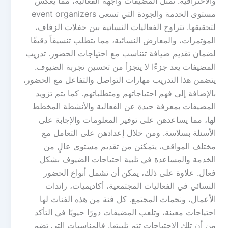
والاحترافية. تمثل المضيفات واجهة الفعالية، مما يعكس
مستوى الخدمة والجودة التي تسعى event organizers
لتحقيقها. تتراوح الفعاليات النسائية بين حفلات الزفاف،
المؤتمرات، والمعارض النسائية، مما يتطلب تنسيقاً دقيقًا
لضمان تقديم ضيافة تتناسب مع احتياجات الحضور. تدريب
المضيفات يعد جزءًا لا يتجزأ من تحسين تجربة الضيوف.
يتضمن هذا التدريب مهارات التواصل والتفاعل مع الحضور،
بالإضافة إلى فهم احتياجاتهم ومتطلباتهم. كما يتم تزويد
المضيفات بمعرفة جيدة عن الفعالية والأنشطة المخطط
لها، مما يساعدهن على توفير المعلومات والإجابة على
الأسئلة بسلاسة. ومن خلال إعدادهن على التعامل مع
مختلف المواقف، يتمكنن من تقديم مستوى عالٍ من
الخدمة والمساعدة في تلبية احتياجات الضيوف بشكل
فعال. علاوة على ذلك، يمكن أن تشمل أنواع الحضور
النسائي في الفعاليات المجتمعية، أكاديميات، رائدات
الأعمال، ونجمات المجتمع. كل فئة من هذه الفئات لها
احتياجات معينة، وتلعب المضيفات دورًا حيويًا في التأكد
من أن تلك الاحتياجات تتم تلبيتها. فالمناسبات التي تضم