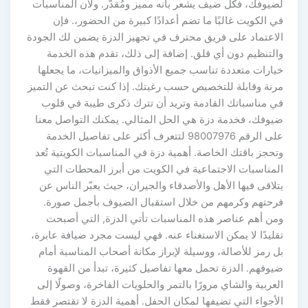
لضيوفك، فكل ضيف يشعر بأنه مميز ومُقدَّر. ولأن المناسبات
في الكويت غالبًا ما تضم أعدادًا كبيرة من الحضور،. فإن
الاعتماد على فريق محترف في تجهيز الدزة يضمن لك الجودة
والتنظيم دون أي قلق. إضافة إلى ذلك، تقدم هذه الخدمة
خيارات متعددة تناسب جميع الأذواق والميزانيات، ما يجعلها
مرنة وقابلة للتخصيص حسب رغبتك. إذا كنت تبحث عن التميز
في مناسباتك القادمة وتريد أن تترك ذكرى طيبة في قلوب
ضيوفك، فخدمة دزة هي الحل المثالي. يمكنك التواصل معنا
على الرقم 98007976 لتتعرف أكثر على تفاصيل الخدمة
وتحجز باقتك الخاصة. أهمية دزة في المناسبات الكويتية تُعد
المناسبات الاجتماعية في الكويت من أبرز المحطات التي
يتلاقى فيها الأهل والأصدقاء والجيران، حيث يعبّر الناس عن
فرحتهم وكرمهم من خلال استقبال الضيوف بأجمل صورة.
ومن أهم عناصر هذه المناسبات تأتي الدزة, التي أصبحت
تقليدًا لا يمكن الاستغناء عنه. فهي ليست مجرد ضيافة عابرة،
بل رمز للأصالة، ووسيلة لإبراز مكانة أصحاب المناسبة أمام
ضيوفهم. الدزة تحمل معها تفاصيل كثيرة، تبدأ من القهوة
العربية والشاي مرورًا بالتمر والحلويات الفاخرة، وصولًا إلى
الأجواء التي تضيفها لمكان الحفل. أهمية الدزة لا تقتصر فقط