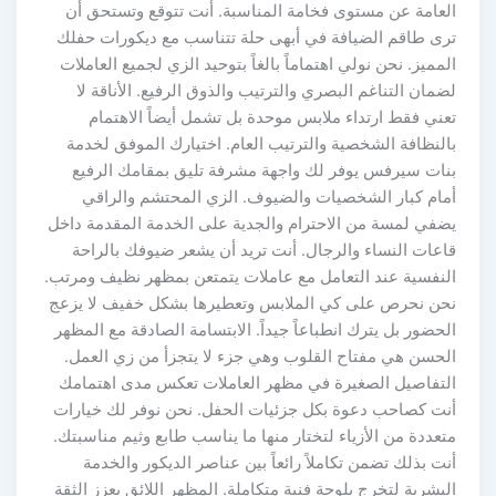
العامة عن مستوى فخامة المناسبة. أنت تتوقع وتستحق أن
ترى طاقم الضيافة في أبهى حلة تتناسب مع ديكورات حفلك
المميز. نحن نولي اهتماماً بالغاً بتوحيد الزي لجميع العاملات
لضمان التناغم البصري والترتيب والذوق الرفيع. الأناقة لا
تعني فقط ارتداء ملابس موحدة بل تشمل أيضاً الاهتمام
بالنظافة الشخصية والترتيب العام. اختيارك الموفق لخدمة
بنات سيرفس يوفر لك واجهة مشرفة تليق بمقامك الرفيع
أمام كبار الشخصيات والضيوف. الزي المحتشم والراقي
يضفي لمسة من الاحترام والجدية على الخدمة المقدمة داخل
قاعات النساء والرجال. أنت تريد أن يشعر ضيوفك بالراحة
النفسية عند التعامل مع عاملات يتمتعن بمظهر نظيف ومرتب.
نحن نحرص على كي الملابس وتعطيرها بشكل خفيف لا يزعج
الحضور بل يترك انطباعاً جيداً. الابتسامة الصادقة مع المظهر
الحسن هي مفتاح القلوب وهي جزء لا يتجزأ من زي العمل.
التفاصيل الصغيرة في مظهر العاملات تعكس مدى اهتمامك
أنت كصاحب دعوة بكل جزئيات الحفل. نحن نوفر لك خيارات
متعددة من الأزياء لتختار منها ما يناسب طابع وثيم مناسبتك.
أنت بذلك تضمن تكاملاً رائعاً بين عناصر الديكور والخدمة
البشرية لتخرج بلوحة فنية متكاملة. المظهر اللائق يعزز الثقة