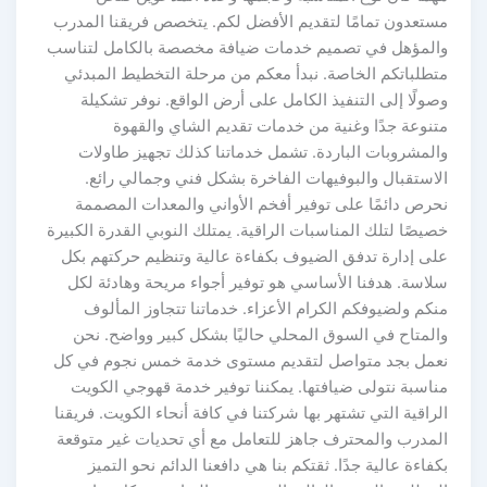
مستعدون تمامًا لتقديم الأفضل لكم. يتخصص فريقنا المدرب
والمؤهل في تصميم خدمات ضيافة مخصصة بالكامل لتناسب
متطلباتكم الخاصة. نبدأ معكم من مرحلة التخطيط المبدئي
وصولًا إلى التنفيذ الكامل على أرض الواقع. نوفر تشكيلة
متنوعة جدًا وغنية من خدمات تقديم الشاي والقهوة
والمشروبات الباردة. تشمل خدماتنا كذلك تجهيز طاولات
الاستقبال والبوفيهات الفاخرة بشكل فني وجمالي رائع.
نحرص دائمًا على توفير أفخم الأواني والمعدات المصممة
خصيصًا لتلك المناسبات الراقية. يمتلك النوبي القدرة الكبيرة
على إدارة تدفق الضيوف بكفاءة عالية وتنظيم حركتهم بكل
سلاسة. هدفنا الأساسي هو توفير أجواء مريحة وهادئة لكل
منكم ولضيوفكم الكرام الأعزاء. خدماتنا تتجاوز المألوف
والمتاح في السوق المحلي حاليًا بشكل كبير وواضح. نحن
نعمل بجد متواصل لتقديم مستوى خدمة خمس نجوم في كل
مناسبة نتولى ضيافتها. يمكننا توفير خدمة قهوجي الكويت
الراقية التي تشتهر بها شركتنا في كافة أنحاء الكويت. فريقنا
المدرب والمحترف جاهز للتعامل مع أي تحديات غير متوقعة
بكفاءة عالية جدًا. ثقتكم بنا هي دافعنا الدائم نحو التميز