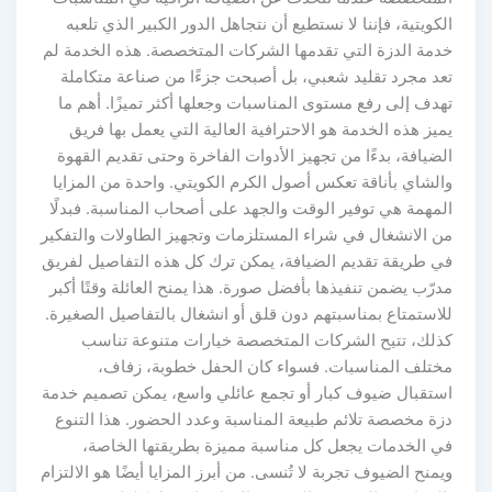
الكويتية، فإننا لا نستطيع أن نتجاهل الدور الكبير الذي تلعبه
خدمة الدزة التي تقدمها الشركات المتخصصة. هذه الخدمة لم
تعد مجرد تقليد شعبي، بل أصبحت جزءًا من صناعة متكاملة
تهدف إلى رفع مستوى المناسبات وجعلها أكثر تميزًا. أهم ما
يميز هذه الخدمة هو الاحترافية العالية التي يعمل بها فريق
الضيافة، بدءًا من تجهيز الأدوات الفاخرة وحتى تقديم القهوة
والشاي بأناقة تعكس أصول الكرم الكويتي. واحدة من المزايا
المهمة هي توفير الوقت والجهد على أصحاب المناسبة. فبدلًا
من الانشغال في شراء المستلزمات وتجهيز الطاولات والتفكير
في طريقة تقديم الضيافة، يمكن ترك كل هذه التفاصيل لفريق
مدرّب يضمن تنفيذها بأفضل صورة. هذا يمنح العائلة وقتًا أكبر
للاستمتاع بمناسبتهم دون قلق أو انشغال بالتفاصيل الصغيرة.
كذلك، تتيح الشركات المتخصصة خيارات متنوعة تناسب
مختلف المناسبات. فسواء كان الحفل خطوبة، زفاف،
استقبال ضيوف كبار أو تجمع عائلي واسع، يمكن تصميم خدمة
دزة مخصصة تلائم طبيعة المناسبة وعدد الحضور. هذا التنوع
في الخدمات يجعل كل مناسبة مميزة بطريقتها الخاصة،
ويمنح الضيوف تجربة لا تُنسى. من أبرز المزايا أيضًا هو الالتزام