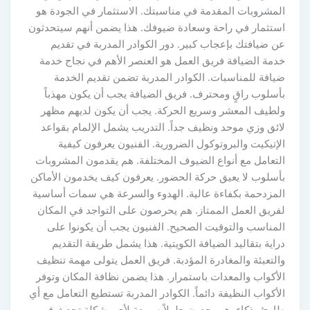
المشروبات المقدمة في مناسبتك. الاستثمار في الجودة هو
استثمار في راحة وسعادة ضيوفك. هذا يضمن أنهم سيتحدثون
عن ضيافتك بإعجاب كبير. دور الكوادر المدربة في تقديم
خدمة الضيافة فريق العمل هو العنصر الأهم في نجاح خدمة
ضيافة للمناسبات. الكوادر المدربة تضمن تقديم الخدمة
بأسلوب راقٍ ومحترف. فريق الضيافة يجب أن يكون مهذباً
ولطيف المعشر وسريع الحركة. يجب أن يكون لديهم مظهر
لائق وزي موحد ونظيف جداً. التدريب يشمل الإلمام بقواعد
الإتيكيت والبروتوكول الضرورية. الفنيون يعرفون كيفية
التعامل مع أنواع الضيوف المختلفة. هم يقدمون المشروبات
بأسلوب لا يعيق حركة الحضور. يعرفون كيف يخدمون الأماكن
المزدحمة بكفاءة عالية. الهدوء والسرعة هي سمات أساسية
لفريق العمل الممتاز. هم يحرصون على التواجد في المكان
المناسب والتوقيت الصحيح. الفنيون يجب أن يكونوا على
دراية بتقاليد الضيافة الكويتية. هذا يشمل طريقة التقديم
والتعبئة والمغادرة المؤدبة. فريق العمل يتولى مهمة تنظيف
الأكواب والمعدات باستمرار. هذا يضمن نظافة المكان وتوفر
الأكواب النظيفة دائماً. الكوادر المدربة تستطيع التعامل مع أي