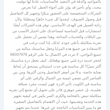
بالمواعيد والدقة في التنفيذ. فالمناسبات عادةً لها توقيت
محدد، وأي تأخير قد يؤثر على أجواء الحفل. لذا تحرص
الشركات المتخصصة على الحضور مبكرًا وتجهيز كل التفاصيل
قبل وصول الضيوف، ليجدوا كل شيء جاهزًا ومنظمًا. ولأن
راحة العميل هي الهدف الأساسي، توفر هذه الشركات أيضًا
استشارات قبل المناسبة لمساعدتك على اختيار الأنسب من
بين الباقات والخدمات المتاحة. وهذا يضمن أن تحصل على
تجربة متكاملة بأعلى جودة. لذلك، إذا كنت ترغب في
الاستفادة من جميع هذه المزايا وجعل مناسبتك مثالية من
جميع النواحي، لا تتردد في الاتصال بنا على الرقم 98007976
لحجز خدمة دزة تلبي جميع توقعاتك. كيف تجعل دزة مناسبتك
أكثر تميزًا؟ كل مناسبة هي حدث استثنائي يستحق أن يُحاط
بعناية خاصة، بدءًا من أصغر التفاصيل وحتى أكبرها. ومن بين
العناصر التي تضفي لمسة من الجمال والرقي على أي
مناسبة في الكويت تأتي الدزة. فهي ليست مجرد ضيافة
تقليدية، بل عنصر جوهري قادر على تحويل أي تجمع إلى تجربة
متكاملة تنبض بالفخامة والكرم. السر يكمن في كيفية تجهيز
هذه الخدمة وتقديمها، حيث أن الاهتمام بالتفاصيل الصغيرة
هو ما يميز المناسبات الناجحة عن غيرها. عندما يتم تجهيز