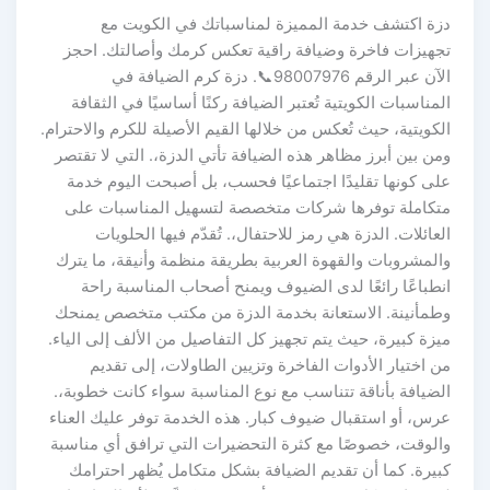
دزة اكتشف خدمة المميزة لمناسباتك في الكويت مع
تجهيزات فاخرة وضيافة راقية تعكس كرمك وأصالتك. احجز
الآن عبر الرقم 98007976📞. دزة كرم الضيافة في
المناسبات الكويتية تُعتبر الضيافة ركنًا أساسيًا في الثقافة
الكويتية، حيث تُعكس من خلالها القيم الأصيلة للكرم والاحترام.
ومن بين أبرز مظاهر هذه الضيافة تأتي الدزة،. التي لا تقتصر
على كونها تقليدًا اجتماعيًا فحسب، بل أصبحت اليوم خدمة
متكاملة توفرها شركات متخصصة لتسهيل المناسبات على
العائلات. الدزة هي رمز للاحتفال،. تُقدّم فيها الحلويات
والمشروبات والقهوة العربية بطريقة منظمة وأنيقة، ما يترك
انطباعًا رائعًا لدى الضيوف ويمنح أصحاب المناسبة راحة
وطمأنينة. الاستعانة بخدمة الدزة من مكتب متخصص يمنحك
ميزة كبيرة، حيث يتم تجهيز كل التفاصيل من الألف إلى الياء.
من اختيار الأدوات الفاخرة وتزيين الطاولات، إلى تقديم
الضيافة بأناقة تتناسب مع نوع المناسبة سواء كانت خطوبة،.
عرس، أو استقبال ضيوف كبار. هذه الخدمة توفر عليك العناء
والوقت، خصوصًا مع كثرة التحضيرات التي ترافق أي مناسبة
كبيرة. كما أن تقديم الضيافة بشكل متكامل يُظهر احترامك