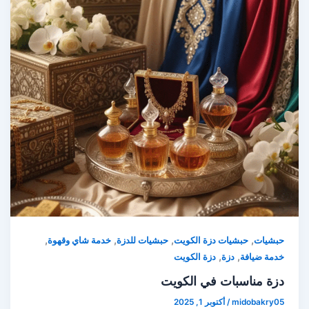
,
,
,
,
حبشيات
حبشيات دزة الكويت
حبشيات للدزة
خدمة شاي وقهوة
,
,
خدمة ضيافة
دزة
دزة الكويت
دزة مناسبات في الكويت
midobakry05
/
أكتوبر 1, 2025