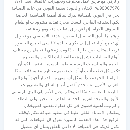
والرقي مع فريق عمل محترف وتجهيزات عالمية. اتصل الآن
98007976📞 الإتقان والجودة بصمة النوبي في عالم الضيافة
نحن في النوبي للضيافة ندرك تمامًا أهمية المناسبة الخاصة
بكم. الضيافة الفاخرة ليست مجرد تقديم مشروبات أو طعام
للضيوف الكرام. إنها فن راق يتطلب دقة ومهارة فائقة
واهتمامًا بأدق التفاصيل الصغيرة. هدفنا الأساسي هو تحويل
أي تجمع أو احتفال إلى ذكرى خالدة لا تُنسى لجميع الحضور.
فريقنا يمتلك خبرة طويلة جدًا ومميزة في التعامل مع مختلف
أنواع الفعاليات. تشمل هذه الفعاليات الكبيرة والصغيرة
الحجم والمناسبات الرسمية وغير الرسمية. نضمن لكم أن
تكون كل قطعة أثاث أو أدوات تقديم مختارة بعناية فائقة جدًا.
التزامنا بالجودة يبدأ بشكل أساسي من اختيار أجود أنواع البن
العربي الأصيل. نستخدم أفضل أنواع الشاي والمشروبات
الباردة المنعشة دائمًا لضيوفكم. يصل الأمر إلى الزي الرسمي
الأنيق والموحد لفريق الخدمة الخاص بنا. نحن نولي النظافة
والترتيب أهمية قصوى في كل خطوة نقدمها لضيوفكم.
يمكنكم الاعتماد الكلي علينا في تنظيم ضيافة تلائم ذوقكم
الرفيع جدًا. هذه الخدمة المميزة تفوق كل التوقعات التي قد
تكون لديكم في الضيافة. لا داعي للقلق بشأن أي تفصيل