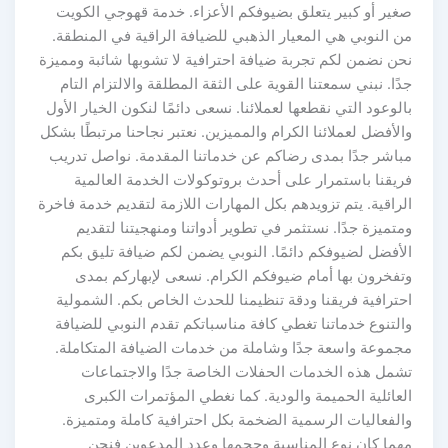
صغير أو كبير يتعلق بضيوفكم الأعزاء. خدمة قهوجي الكويت
من النوبي هي المعيار الذهبي للضيافة الراقية في المنطقة.
نحن نضمن لكم تجربة ضيافة احترافية لا تشوبها شائبة ومميزة
جدًا. نبني سمعتنا القوية على الثقة المطلقة والالتزام التام
بالوعود التي نقطعها لعملائنا. نسعى دائمًا لنكون الخيار الأول
والأفضل لعملائنا الكرام والمميزين. نعتبر نجاحنا مرتبطًا بشكل
مباشر جدًا بمدى رضاكم عن خدماتنا المقدمة. نواصل تدريب
فريقنا باستمرار على أحدث بروتوكولات الخدمة العالمية
الراقية. يتم تزويدهم بكل المهارات اللازمة لتقديم خدمة فاخرة
ومتميزة جدًا. نستثمر في تطوير أدواتنا ومنهجيتنا لتقديم
الأفضل لضيوفكم دائمًا. النوبي يضمن لكم ضيافة تليق بكم
وتفخرون بها أمام ضيوفكم الكرام. نسعى لإبهاركم بمدى
احترافية فريقنا ودقة تنظيمنا للحدث الخاص بكم. الشمولية
والتنوع خدماتنا تغطي كافة مناسباتكم تقدم النوبي للضيافة
مجموعة واسعة جدًا وشاملة من خدمات الضيافة المتكاملة.
تشمل هذه الخدمات الحفلات الخاصة جدًا والاجتماعات
العائلية الحميمة والودية. كما نغطي المؤتمرات الكبرى
والفعاليات الرسمية الضخمة بكل احترافية كاملة ومتميزة.
مهما كان نوع المناسبة وحجمها وعدد المدعوين فنحن