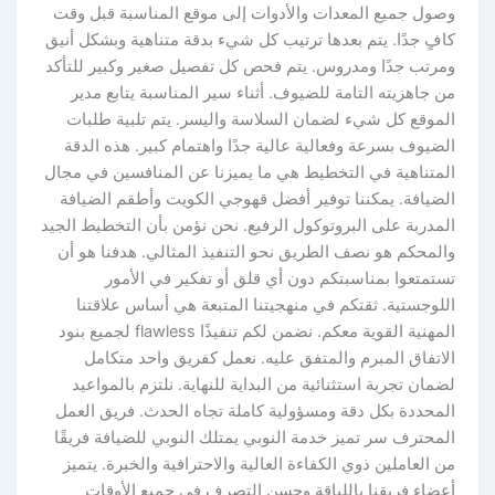
وصول جميع المعدات والأدوات إلى موقع المناسبة قبل وقت
كافٍ جدًا. يتم بعدها ترتيب كل شيء بدقة متناهية وبشكل أنيق
ومرتب جدًا ومدروس. يتم فحص كل تفصيل صغير وكبير للتأكد
من جاهزيته التامة للضيوف. أثناء سير المناسبة يتابع مدير
الموقع كل شيء لضمان السلاسة واليسر. يتم تلبية طلبات
الضيوف بسرعة وفعالية عالية جدًا واهتمام كبير. هذه الدقة
المتناهية في التخطيط هي ما يميزنا عن المنافسين في مجال
الضيافة. يمكننا توفير أفضل قهوجي الكويت وأطقم الضيافة
المدربة على البروتوكول الرفيع. نحن نؤمن بأن التخطيط الجيد
والمحكم هو نصف الطريق نحو التنفيذ المثالي. هدفنا هو أن
تستمتعوا بمناسبتكم دون أي قلق أو تفكير في الأمور
اللوجستية. ثقتكم في منهجيتنا المتبعة هي أساس علاقتنا
المهنية القوية معكم. نضمن لكم تنفيذًا flawless لجميع بنود
الاتفاق المبرم والمتفق عليه. نعمل كفريق واحد متكامل
لضمان تجربة استثنائية من البداية للنهاية. نلتزم بالمواعيد
المحددة بكل دقة ومسؤولية كاملة تجاه الحدث. فريق العمل
المحترف سر تميز خدمة النوبي يمتلك النوبي للضيافة فريقًا
من العاملين ذوي الكفاءة العالية والاحترافية والخبرة. يتميز
أعضاء فريقنا باللباقة وحسن التصرف في جميع الأوقات