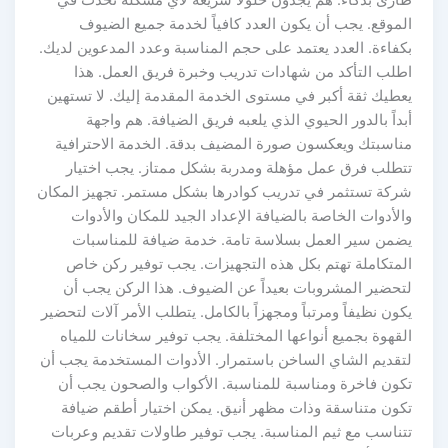
طارئ بذكاء. هم يجدون حلولاً سريعة لأي مشكلة تحدث في
الموقع. يجب أن يكون العدد كافياً لخدمة جميع الضيوف
بكفاءة. العدد يعتمد على حجم المناسبة وعدد المدعوين لديك.
اطلب التأكد من شهادات تدريب وخبرة فريق العمل. هذا
يعطيك ثقة أكبر في مستوى الخدمة المقدمة إليك. لا تستهين
أبداً بالدور الحيوي الذي يلعبه فريق الضيافة. هم واجهة
مناسبتك ويعكسون صورة المضيف بدقة. الخدمة الاحترافية
تتطلب فرق عمل مؤهلة ومدربة بشكل ممتاز. يجب اختيار
شركة تستثمر في تدريب كوادرها بشكل مستمر. تجهيز المكان
والأدوات الخاصة بالضيافة الإعداد الجيد للمكان والأدوات
يضمن سير العمل بسلاسة تامة. خدمة ضيافة للمناسبات
المتكاملة تهتم بكل هذه التجهيزات. يجب توفير ركن خاص
لتحضير المشروبات بعيداً عن الضيوف. هذا الركن يجب أن
يكون نظيفاً ومرتباً ومجهزاً بالكامل. يتطلب الأمر آلات لتحضير
القهوة بجميع أنواعها المختلفة. يجب توفير سخانات للمياه
لتقديم الشاي الساخن باستمرار. الأدوات المستخدمة يجب أن
تكون فاخرة ومناسبة للمناسبة. الأكواب والصحون يجب أن
تكون متناسقة وذات مظهر أنيق. يمكن اختيار أطقم ضيافة
تتناسب مع ثيم المناسبة. يجب توفير طاولات تقديم وعربات