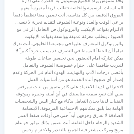
واقع ملموس يراه الجميع ويشيدون به. القدرة على إدارة
المناسبات الرسمية والخاصة تتطلب فريقاً متمرساً يفهم
الفروق الدقيقة بين كل مناسبة. أنت تضمن معنا تنظيماً دقيقاً
يراعي الوقت والعدد ونوعية الضيوف لتقديم تجربة لا تنسى.
الالتزام بقواعد الإتيكيت والبروتوكول فن التعامل الراقي مع
الضيوف يتطلب معرفة عميقة وواسعة بقواعد الإتيكيت
والبروتوكول المتعارف عليها في مجتمعنا الخليجي. أنت تدرك
تماماً أن الخطأ البسيط في التصرف قد يسبب حرجاً كبيراً لا
يمكن تداركه أمام الحضور. نحن نخصص ساعات طويلة
لتدريب طاقمنا على احترام خصوصية الضيوف والتعامل
بأقصى درجات الأدب والتهذيب. الهدوء التام في الحركة وعدم
إصدار أي ضجيج أثناء الخدمة هو من أساسيات العمل
الاحترافي لدينا. الاعتماد على كادر متميز من بنات سيرفس
يعني أنك تضع سمعة مناسبتك في أيدٍ أمينة وخبيرة وموثوقة.
الفتيات لدينا يجدن التعامل بذكاء مع كبار السن والشخصيات
الهامة بما يليق بمكانتهم الاجتماعية المرموقة. الابتسامة
الصادقة لا تفارق وجوههن أبداً حتى في أوقات ضغط العمل
الشديد والزحام داخل القاعة. أنت تضمن بذلك توفير جو عام
مريح ومرحّب يشعر فيه الجميع بالتقدير والاحترام وحسن