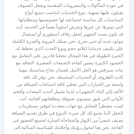
في جودة المأكولات والمشروبات المقدمة ويجعل الضيوف
يقبلون عليها بشهية. تنوع الخدمات لتناسب جميع أنواع
المناسبات كل مناسبة اجتماعية لها خصوصيتها ومتطلباتها
التي تميزها عن غيرها وتفرض أسلوباً معيناً في الخدمة. أنت
قد تكون بصدد التجهيز لحفل زفاف أسطوري أو استقبال
مولود جديد أو حتى تخرج. نحن نمتلك المرونة والقدرة الكاملة
على تكييف خدماتنا لتلائم حجم ونوع الحدث الذي تخطط له.
الخبرة الطويلة في هذا المجال تجعلنا قادرين على التعامل مع
الحشود الكبيرة بنفس كفاءة التجمعات الصغيرة. التعاقد مع
بنات سيرفس هو الحل الأمثل لضمان نجاح مناسبتك مهما
كانت الظروف أو التحديات المحتملة. نحن نوفر لك باقة
واسعة من الخيارات التي تغطي كافة احتياجات الضيافة من
الألف إلى الياء. التجهيزات لدينا تشمل أحدث المعدات وأفخم
الأواني التي تليق بمستوى ضيوفك وتطلعاتهم العالية. أنت
لست مضطراً للتعامل مع جهات متعددة لتوفير مستلزمات
الحفل لأننا نجمع لك كل شيء. التنوع في طرق تقديم الضيافة
يضيف عنصراً من الإبهار والمفاجأة السارة لجميع الحضور في
القاعة. نحن هنا لنحول رؤيتك وأحلامك للمناسبة المثالية إلى