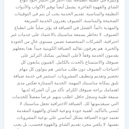
وكبيرة في عملية الضيافة. يبدأ الأمر من اختيار أجود أنواع
الشاي والقهوة الفاخرة. يشمل أيضاً توفير الأكواب والأدوات
النظيفة والمناسبة. تقديم الخدمة يجب أن يتم في التوقيتات
الصحيحة والمناسبة. الضيوف يقدرون الخدمة السريعة
والمهذبة دائماً. الفشل في الضيافة قد يؤثر سلباً على انطباع
الضيوف. لا تخاطر بسمعة مناسبتك بالاعتماد على خدمات غير
احترافية. الشركات المتخصصة تضمن مستوى عالٍ من الجودة
والخبرة. هم يعرفون تقاليد الضيافة الكويتية جيداً. هذا يجعلهم
يقدمون الخدمة وفقاً لأعلى المعايير. يمكنك التركيز على
ضيوفك والاستمتاع بالحدث بالكامل. الفنيون يتابعون كل
احتياجات الضيوف دون طلب مباشر. هم يتولون كل مهام
تحضير وتقديم وتنظيف المشروبات. استثمر في خدمة ضيافة
تليق بمكانة مناسبتك المهمة. الخدمة الممتازة تعكس مدى
اهتمامك براحة ضيوفك الكرام. تأكد من أن الشركة لديها
سمعة طيبة وسجل حافل. اطلب منهم عرضاً مفصلاً للخدمات
التي سيقدمونها لك. الضيافة الاحترافية تجعل مناسبتك لا
تُنسى بالتأكيد. أهمية جودة ونوعية الشاي والقهوة المقدمة
تعتمد جودة الضيافة بشكل أساسي على نوعية المشروبات
نفسها. لا يكفي مجرد تقديم الشاي والقهوة فحسب، بل يجب