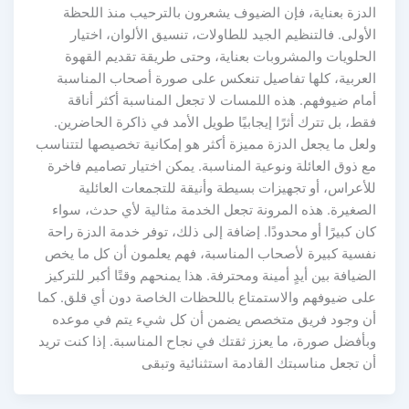
الدزة بعناية، فإن الضيوف يشعرون بالترحيب منذ اللحظة
الأولى. فالتنظيم الجيد للطاولات، تنسيق الألوان، اختيار
الحلويات والمشروبات بعناية، وحتى طريقة تقديم القهوة
العربية، كلها تفاصيل تنعكس على صورة أصحاب المناسبة
أمام ضيوفهم. هذه اللمسات لا تجعل المناسبة أكثر أناقة
فقط، بل تترك أثرًا إيجابيًا طويل الأمد في ذاكرة الحاضرين.
ولعل ما يجعل الدزة مميزة أكثر هو إمكانية تخصيصها لتتناسب
مع ذوق العائلة ونوعية المناسبة. يمكن اختيار تصاميم فاخرة
للأعراس، أو تجهيزات بسيطة وأنيقة للتجمعات العائلية
الصغيرة. هذه المرونة تجعل الخدمة مثالية لأي حدث، سواء
كان كبيرًا أو محدودًا. إضافة إلى ذلك، توفر خدمة الدزة راحة
نفسية كبيرة لأصحاب المناسبة، فهم يعلمون أن كل ما يخص
الضيافة بين أيدٍ أمينة ومحترفة. هذا يمنحهم وقتًا أكبر للتركيز
على ضيوفهم والاستمتاع باللحظات الخاصة دون أي قلق. كما
أن وجود فريق متخصص يضمن أن كل شيء يتم في موعده
وبأفضل صورة، ما يعزز ثقتك في نجاح المناسبة. إذا كنت تريد
أن تجعل مناسبتك القادمة استثنائية وتبقى