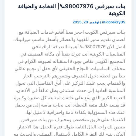
بنات سيرفس 98007976📞| الفخامة والضيافة
الكويتية
midobakry05
/
نوفمبر 20, 2025
بنات سيرفس الكويت احجز معنا أفخم خدمات الضيافة مع
لضمان تقديم مميز للقهوة والعصائر بأسعار تناسب ميزانيتك.
اتصل الآن 98007976📞 أهمية الضيافة الراقية في
المناسبات الكويتية أنت تدرك يقيناً أن مكانة المضيف في
المجتمع الكويتي تقاس بجودة استقباله لضيوفه الكرام في
مختلف المناسبات. النجاح الحقيقي لأي حفل أو تجمع عائلي
يبدأ من لحظة دخول الضيوف وشعورهم بالترحيب الحار
والاهتمام. يجب عليك التركيز على أدق التفاصيل التي تحول
المناسبة العادية إلى حدث استثنائي يظل عالقاً في الأذهان.
العبء الكبير الذي يقع على عاتقك لمتابعة كل صغيرة وكبيرة
قد يفسد عليك متعة اللحظة. أنت بحاجة ماسة إلى من يحمل
عنك هذه المسؤولية بكفاءة تامة واحترافية لا مثيل لها.
الاعتماد على فريق متخصص ومحترف من بنات سيرفس
يضمن لك راحة البال التامة طوال فترة الحفل. هذا الاختيار
الذكي يتيح لك التفرغ الكامل لاستقبال المهنئين والحديث مع