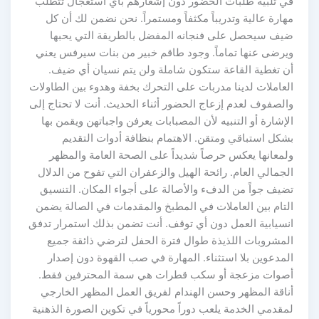
في تلبية طلبات الحضور دون إشعارهم بأي استعجال تتطلب
مهارة عالية وتدريباً مكثفاً ومستمراً. نحن نضمن لك أن كل
ضيف سيحصل على فنجانه المفضل بالطريقة التي يحبها
ويرضى عنها تماماً. وجود طاقم خبير من بنات سيرفس يعني
أن تغطية القاعة ستكون شاملة ولن يتم نسيان أي ضيف.
العاملات لدينا مدربات على التحرك بخفة وهدوء بين الطاولات
والصفوف لعدم إزعاج الحضور أثناء الحديث. أنت لا تحتاج إلى
الإشارة أو التنبيه لأن المصبابات يعرفن واجباتهن ويقمن بها
بشكل استباقي ومتقن. الاهتمام بنظافة أدوات التقديم
ولمعانها يعكس حرصاً شديداً على الصحة العامة والمظهر
الجمالي العام. رائحة الهيل والزعفران التي تفوح من الدلال
تضيف جواً من الدفء والأصالة على أجواء المكان. التنسيق
التام بين العاملات في المطبخ والمقدمات في الصالة يضمن
انسيابية العمل دون أي توقف. أنت تضمن بذلك استمرار تدفق
المشروبات اللذيذة طوال فترة الحفل لترضي ذائقة جميع
المدعوين بلا استثناء. المهارة في صب القهوة دون إصدار
أصوات مزعجة أو سكب قطرات هي سمة المحترفين فقط.
أناقة المظهر وحسن الهندام لفريق العمل المظهر الخارجي
لمقدمي الخدمة يلعب دوراً محورياً في تكوين الصورة الذهنية