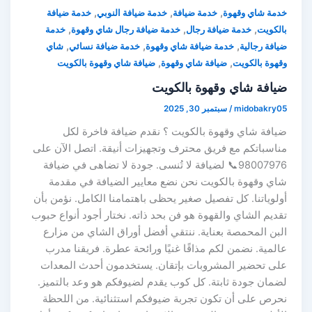
,
,
,
خدمة شاي وقهوة
خدمة ضيافة
خدمة ضيافة النوبي
خدمة ضيافة
,
,
,
بالكويت
خدمة ضيافة رجال
خدمة ضيافة رجال شاي وقهوة
خدمة
,
,
,
ضيافة رجالية
خدمة ضيافة شاي وقهوة
خدمة ضيافة نسائي
شاي
,
,
وقهوة بالكويت
ضيافة شاي وقهوة
ضيافة شاي وقهوة بالكويت
ضيافة شاي وقهوة بالكويت
midobakry05
/
سبتمبر 30, 2025
ضيافة شاي وقهوة بالكويت ؟ نقدم ضيافة فاخرة لكل
مناسباتكم مع فريق محترف وتجهيزات أنيقة. اتصل الآن على
98007976📞 لضيافة لا تُنسى. جودة لا تضاهى في ضيافة
شاي وقهوة بالكويت نحن نضع معايير الضيافة في مقدمة
أولوياتنا. كل تفصيل صغير يحظى باهتمامنا الكامل. نؤمن بأن
تقديم الشاي والقهوة هو فن بحد ذاته. نختار أجود أنواع حبوب
البن المحمصة بعناية. ننتقي أفضل أوراق الشاي من مزارع
عالمية. نضمن لكم مذاقًا غنيًا ورائحة عطرة. فريقنا مدرب
على تحضير المشروبات بإتقان. يستخدمون أحدث المعدات
لضمان جودة ثابتة. كل كوب يقدم لضيوفكم هو وعد بالتميز.
نحرص على أن تكون تجربة ضيوفكم استثنائية. من اللحظة