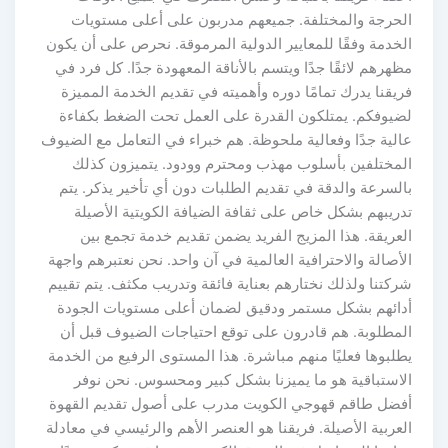
الحرجة والمختلفة. جميعهم مدربون على أعلى مستويات
الخدمة وفقًا للمعايير الدولية المرموقة. نحرص على أن يكون
مظهرهم لائقًا جدًا ويتسم بالأناقة المعهودة جدًا. كل فرد في
فريقنا يدرك تمامًا دوره وأهميته في تقديم الخدمة المميزة
لضيوفكم. يمتلكون القدرة على العمل تحت الضغط بكفاءة
عالية جدًا وفعالية ملحوظة. هم خبراء في التعامل مع الضيوف
المختلفين بأسلوب مهذب ومحترم وودود. يتميزون كذلك
بالسرعة والدقة في تقديم الطلبات دون أي تأخير يذكر. يتم
تدريبهم بشكل خاص على ثقافة الضيافة الكويتية الأصيلة
العريقة. هذا المزيج الفريد يضمن تقديم خدمة تجمع بين
الأصالة والاحترافية العالمية في آن واحد. نحن نعتبرهم واجهة
شركتنا ولذلك نختارهم بعناية فائقة وتدريب مكثف. يتم تقييم
أدائهم بشكل مستمر ودقيق لضمان أعلى مستويات الجودة
المطلوبة. هم قادرون على توقع احتياجات الضيوف قبل أن
يطلبوها فعليًا منهم مباشرة. هذا المستوى الرفيع من الخدمة
الاستباقية هو ما يميزنا بشكل كبير ومحسوس. نحن نوفر
أفضل طاقم قهوجي الكويت مدرب على أصول تقديم القهوة
العربية الأصيلة. فريقنا هو العنصر الأهم والرئيسي في معادلة