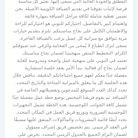
المطلق والجودة العالية التي نسعى إليها. نعتبر كل مناسبة
فرصة لإثبات تفوقنا في تقديم الضيافة الكويتية الأصيلة. نحن
نضمن تغطية شاملة لكافة مراحل الضيافة بمهارة فائقة
واهتمام كبير بالتفاصيل. اختياركم للنوبي هو اختياركم للراحة
والاطمئنان الكامل على نجاح مناسبتكم. نلتزم بتقديم خيارات
مرنة تتوافق مع ميزانية كل عميل يرغب بالضيافة الفاخرة.
نسعى لترك انطباع لا يُمحى من الفخامة والرقي عند ضيوفكم
الكرام. التخطيط المتقن منهجيتنا لضمان نجاح مناسبتك
نعتمد في النوبي على منهجية عمل واضحة ومدروسة للغاية
لضمان نجاح أي فعالية. يبدأ الأمر بعقد جلسة استشارية
مفصلة جدًا معكم لفهم جميع احتياجاتكم الدقيقة. نناقش خلال
هذه الجلسة كل ما يتعلق بالميزانية المتاحة والتاريخ المحدد.
نحدد كذلك العدد المتوقع للمدعوين وتفضيلاتهم الخاصة في
الضيافة. ثم يقوم فريقنا المختص بوضع خطة عمل مفصلة جدًا
تشمل كافة الجوانب اللوجستية. هذه الخطة تشمل التجهيزات
اللوجستية الضرورية وتوزيع فريق العمل في المكان المحدد.
نحدد أيضًا قائمة المشروبات والمأكولات المتفق عليها مسبقًا
في العقد الرسمي. يتم تخصيص فريق إشراف مسؤول
لضمان التزام الجميع بالجدول الزمني المحدد. نحرص على