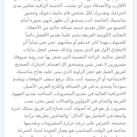
الأقارب والأصدقاء دون أي تشتت. الخدمة الراقية تعكس مدى
احترامك وتقديرك لكل شخص قام بتلبية دعوتك وحضور
مناسبتك الخاصة. أنت تستحق أن تظهر بأبهى صورة أمام
الجميع من خلال تقديم خدمة ضيافة خالية من الأخطاء.
التقاليد الكويتية العريقة تحتم علينا تقديم الأفضل دائماً
للضيوف مهما كان عددهم أو مقامهم. نحن نعي تماماً أن
الانطباع الأول هو الذي يدوم، ولذلك نسعى لجعل بدايات
الحفل مثالية. الراحة النفسية التي تشعر بها عند رؤية ضيوفك
مسرورين لا تقدر بثمن وتستحق كل اهتمام. اختيارك الصحيح
لفريق العمل هو حجر الزاوية الذي يبنى عليه نجاح مناسبتك
الاجتماعية أو الرسمية. أنت بذلك ترفع سقف التوقعات وتقدم
نموذجاً يحتذى به في فن الضيافة والكرم العربي الأصيل.
الاحترافية العالية في تقديم المشروبات الساخنة تقديم القهوة
العربية والشاي في الدواوين والصالات ليس مجرد صب
مشروب بل هو فن له أصوله. أنت تحتاج إلى فريق يمتلك خبرة
واسعة في التعامل مع “الدلال” والفناجين بطريقة تراثية
صحيحة. الحرص على درجة حرارة المشروبات وتقديمها
ساخنة في الوقت المناسب هو معيار الجودة لدينا. السرعة