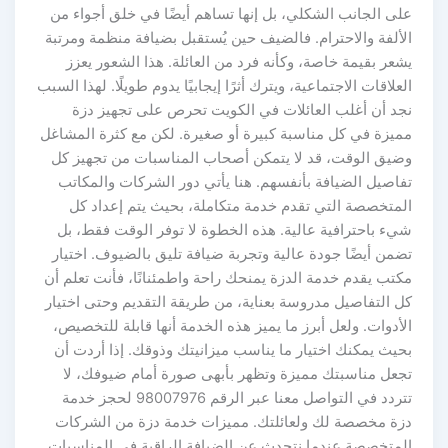
على الجانب الشكلي، بل إنها تساهم أيضًا في خلق أجواء من
الألفة والاحترام. فالضيف حين يُستقبل بضيافة منظمة ومرتبة
يشعر بقيمة خاصة، وكأنه فرد من العائلة. هذا الشعور يعزز
العلاقات الاجتماعية، ويترك أثرًا إيجابيًا يدوم طويلًا. لهذا السبب
نجد أن أغلب العائلات في الكويت تحرص على تجهيز دزة
مميزة في كل مناسبة كبيرة أو صغيرة. لكن مع كثرة المشاغل
وضيق الوقت، قد لا يتمكن أصحاب المناسبات من تجهيز كل
تفاصيل الضيافة بأنفسهم. هنا يأتي دور الشركات والمكاتب
المتخصصة التي تقدم خدمة متكاملة، بحيث يتم إعداد كل
شيء باحترافية عالية. هذه الخطوة لا توفر الوقت فقط، بل
تضمن أيضًا جودة عالية وتجربة ضيافة تليق بالضيوف. اختيار
مكتب يقدم خدمة الدزة يمنحك راحة واطمئنانًا، فأنت تعلم أن
كل التفاصيل مدروسة بعناية، من طريقة التقديم وحتى اختيار
الأدوات. ولعل أبرز ما يميز هذه الخدمة أنها قابلة للتخصيص،
بحيث يمكنك اختيار ما يناسب ميزانيتك وذوقك. إذا أردت أن
تجعل مناسبتك مميزة وتظهر بأبهى صورة أمام ضيوفك، لا
تتردد في التواصل معنا عبر الرقم 98007976 لحجز خدمة
دزة مخصصة لك ولعائلتك. مميزات خدمة دزة من الشركات
المتخصصة عندما نتحدث عن الضيافة الراقية في المناسبات