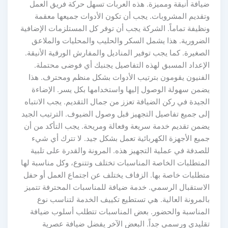
ضيافة أنيقة ومميزة. هذه العربات تسهل حركة فريق العمل
وتقديم المشروبات. يجب أن تكون الأدوات جميعها معقمة
ونظيفة تماماً. الشركة يجب أن توفر كل المستلزمات الإضافية
الضرورية. هذا يشمل السكر والحليب والمحليات والملاعق
الصغيرة. كما يجب توفير المناديل والمفارش الورقية الأنيقة.
الإعداد المسبق لهذه التفاصيل يجنبك أي فوضى محتملة.
الفنيون يقومون بترتيب الأدوات بشكل منظم ومحترف. هذا
يضمن سهولة الوصول إليها واستخدامها بكل يسر. الإضاءة
الجيدة في ركن الضيافة تعزز من جمال التقديم. يجب الانتباه
إلى جميع تفاصيل التجهيز قبل وصول الضيوف. الترتيب الجيد
يضمن تقديم خدمة سريعة وفعالة ومريحة. يجب التأكد من أن
جميع الأجهزة الكهربائية تعمل بشكل جيد. لا تترك أي شيء
للصدفة في عملية التجهيز هذه. المرونة والقدرة على تلبية
المتطلبات الخاصة المناسبات تختلف وتتنوع، وكل مناسبة لها
متطلبات خاصة بها. الزفاف يختلف عن اجتماع العمل أو حفل
الاستقبال الرسمي. خدمة ضيافة للمناسبات المحترفة تتميز
بالمرونة العالية. هي تستطيع تكييف الخدمة لتناسب نوع
المناسبة والحضور. بعض المناسبات تتطلب أسلوب ضيافة
تقليدي ورسمي جداً. البعض الآخر يفضل ضيافة عصرية