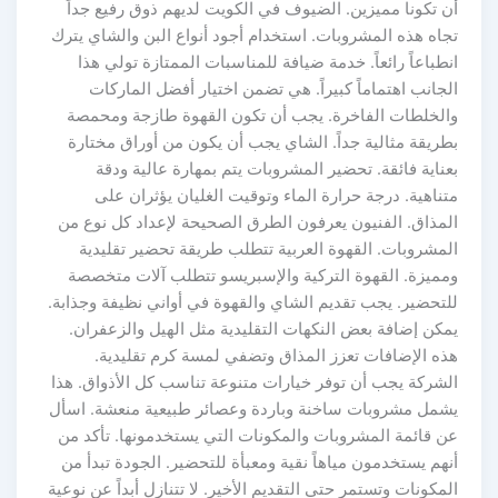
أن تكونا مميزين. الضيوف في الكويت لديهم ذوق رفيع جداً
تجاه هذه المشروبات. استخدام أجود أنواع البن والشاي يترك
انطباعاً رائعاً. خدمة ضيافة للمناسبات الممتازة تولي هذا
الجانب اهتماماً كبيراً. هي تضمن اختيار أفضل الماركات
والخلطات الفاخرة. يجب أن تكون القهوة طازجة ومحمصة
بطريقة مثالية جداً. الشاي يجب أن يكون من أوراق مختارة
بعناية فائقة. تحضير المشروبات يتم بمهارة عالية ودقة
متناهية. درجة حرارة الماء وتوقيت الغليان يؤثران على
المذاق. الفنيون يعرفون الطرق الصحيحة لإعداد كل نوع من
المشروبات. القهوة العربية تتطلب طريقة تحضير تقليدية
ومميزة. القهوة التركية والإسبريسو تتطلب آلات متخصصة
للتحضير. يجب تقديم الشاي والقهوة في أواني نظيفة وجذابة.
يمكن إضافة بعض النكهات التقليدية مثل الهيل والزعفران.
هذه الإضافات تعزز المذاق وتضفي لمسة كرم تقليدية.
الشركة يجب أن توفر خيارات متنوعة تناسب كل الأذواق. هذا
يشمل مشروبات ساخنة وباردة وعصائر طبيعية منعشة. اسأل
عن قائمة المشروبات والمكونات التي يستخدمونها. تأكد من
أنهم يستخدمون مياهاً نقية ومعبأة للتحضير. الجودة تبدأ من
المكونات وتستمر حتى التقديم الأخير. لا تتنازل أبداً عن نوعية