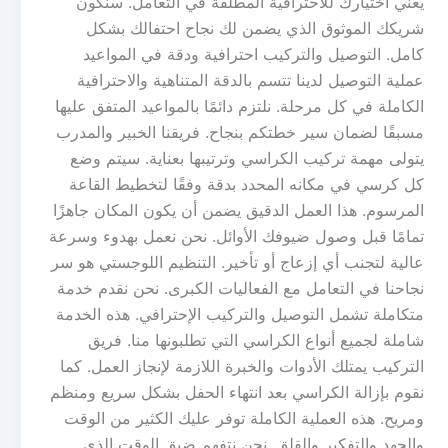
يعني اختيارك للاحترافية المطلقة في التعامل. سنكون
شريكك الموثوق الذي يضمن لك نجاح احتفالك بشكل
كامل. التوصيل والتركيب احترافية ودقة في المواعيد
عملية التوصيل لدينا تتسم بالدقة المتناهية والاحترافية
الكاملة في كل مرحلة. نلتزم دائمًا بالمواعيد المتفق عليها
مسبقًا لضمان سير خطتكم بنجاح. فريقنا الخبير والمدرب
يتولى مهمة تركيب الكراسي وترتيبها بعناية. سيتم وضع
كل كرسي في مكانه المحدد بدقة وفقًا لتخطيط القاعة
المرسوم. هذا العمل الدقيق يضمن أن يكون المكان جاهزًا
تمامًا قبل وصول ضيوفك الأوائل. نحن نعمل بهدوء وسرعة
عالية لتجنب أي إزعاج أو تأخير. التنظيم اللوجستي هو سر
نجاحنا في التعامل مع الفعاليات الكبرى. نحن نقدم خدمة
متكاملة تشمل التوصيل والتركيب الإحترافي. هذه الخدمة
شاملة لجميع أنواع الكراسي التي تطلبونها منا. فريق
التركيب يمتلك الأدوات والخبرة اللازمة لإنجاز العمل. كما
نقوم بإزالة الكراسي بعد انتهاء الحفل بشكل سريع ومنظم
ومريح. هذه العملية الكاملة توفر عليك الكثير من الوقت
والجهد والتفكير والقلق. نحن نتفهم ضيق الوقت الذي