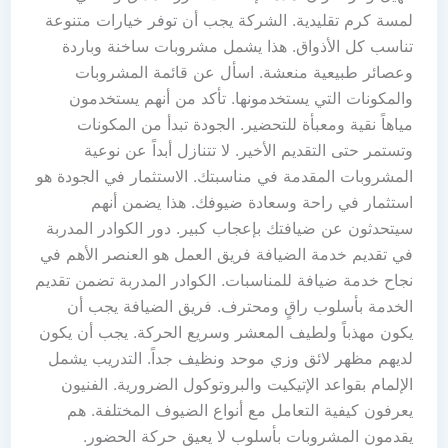
لمسة كرم تقليدية. الشركة يجب أن توفر خيارات متنوعة
تناسب كل الأذواق. هذا يشمل مشروبات ساخنة وباردة
وعصائر طبيعية منعشة. اسأل عن قائمة المشروبات
والمكونات التي يستخدمونها. تأكد من أنهم يستخدمون
مياهاً نقية ومعبأة للتحضير. الجودة تبدأ من المكونات
وتستمر حتى التقديم الأخير. لا تتنازل أبداً عن نوعية
المشروبات المقدمة في مناسبتك. الاستثمار في الجودة هو
استثمار في راحة وسعادة ضيوفك. هذا يضمن أنهم
سيتحدثون عن ضيافتك بإعجاب كبير. دور الكوادر المدربة
في تقديم خدمة الضيافة فريق العمل هو العنصر الأهم في
نجاح خدمة ضيافة للمناسبات. الكوادر المدربة تضمن تقديم
الخدمة بأسلوب راقٍ ومحترف. فريق الضيافة يجب أن
يكون مهذباً ولطيف المعشر وسريع الحركة. يجب أن يكون
لديهم مظهر لائق وزي موحد ونظيف جداً. التدريب يشمل
الإلمام بقواعد الإتيكيت والبروتوكول الضرورية. الفنيون
يعرفون كيفية التعامل مع أنواع الضيوف المختلفة. هم
يقدمون المشروبات بأسلوب لا يعيق حركة الحضور.