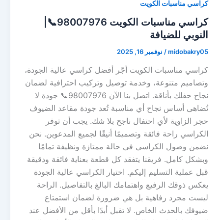
كراسي مناسبات الكويت
كراسي مناسبات الكويت 98007976📞|
النوبي للضيافة
midobakry05
/
نوفمبر 16, 2025
كراسي مناسبات الكويت أجّر أفضل كراسي عالية الجودة،
وتصاميم متنوعة، وخدمة توصيل وتركيب احترافية لضمان
نجاح حفلك بأناقة. اتصل بنا الآن 98007976📞 جودة لا
تُضاهى أساس نجاح أي مناسبة تُعد جودة مقاعد الضيوف
حجر الزاوية لأي احتفال ناجح بلا شك. يجب أن توفر
الكراسي راحة فائقة وتصميمًا أنيقًا لجميع المدعوين. نحن
نضمن وصول الكراسي في حالة ممتازة ونظيفة تمامًا
وبشكل كامل. فريقنا يتفقد كل قطعة بعناية فائقة ودقيقة
قبل عملية التسليم إليكم. اختيار الكراسي عالية الجودة
يعكس ذوقك الرفيع واهتمامك البالغ بالتفاصيل. الراحة
ليست مجرد رفاهية بل هي ضرورة لضمان استمتاع
ضيوفك بالحدث الخاص. لا تقبل أبدًا بأقل من الأفضل عند