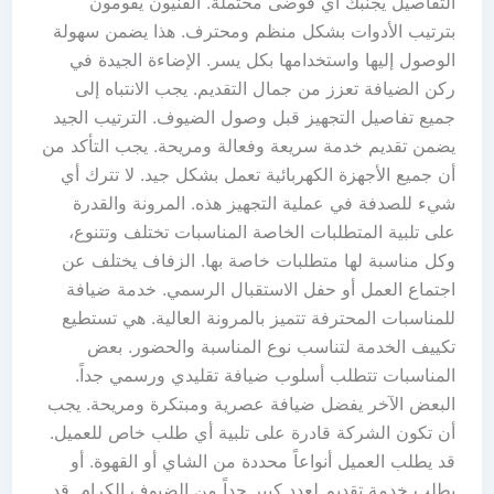
التفاصيل يجنبك أي فوضى محتملة. الفنيون يقومون
بترتيب الأدوات بشكل منظم ومحترف. هذا يضمن سهولة
الوصول إليها واستخدامها بكل يسر. الإضاءة الجيدة في
ركن الضيافة تعزز من جمال التقديم. يجب الانتباه إلى
جميع تفاصيل التجهيز قبل وصول الضيوف. الترتيب الجيد
يضمن تقديم خدمة سريعة وفعالة ومريحة. يجب التأكد من
أن جميع الأجهزة الكهربائية تعمل بشكل جيد. لا تترك أي
شيء للصدفة في عملية التجهيز هذه. المرونة والقدرة
على تلبية المتطلبات الخاصة المناسبات تختلف وتتنوع،
وكل مناسبة لها متطلبات خاصة بها. الزفاف يختلف عن
اجتماع العمل أو حفل الاستقبال الرسمي. خدمة ضيافة
للمناسبات المحترفة تتميز بالمرونة العالية. هي تستطيع
تكييف الخدمة لتناسب نوع المناسبة والحضور. بعض
المناسبات تتطلب أسلوب ضيافة تقليدي ورسمي جداً.
البعض الآخر يفضل ضيافة عصرية ومبتكرة ومريحة. يجب
أن تكون الشركة قادرة على تلبية أي طلب خاص للعميل.
قد يطلب العميل أنواعاً محددة من الشاي أو القهوة. أو
يطلب خدمة تقديم لعدد كبير جداً من الضيوف الكرام. قد