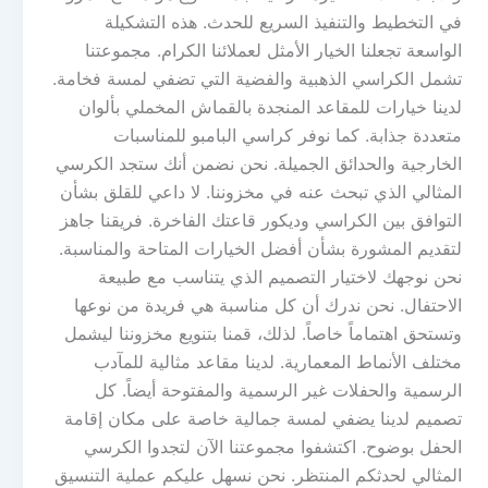
في التخطيط والتنفيذ السريع للحدث. هذه التشكيلة
الواسعة تجعلنا الخيار الأمثل لعملائنا الكرام. مجموعتنا
تشمل الكراسي الذهبية والفضية التي تضفي لمسة فخامة.
لدينا خيارات للمقاعد المنجدة بالقماش المخملي بألوان
متعددة جذابة. كما نوفر كراسي البامبو للمناسبات
الخارجية والحدائق الجميلة. نحن نضمن أنك ستجد الكرسي
المثالي الذي تبحث عنه في مخزوننا. لا داعي للقلق بشأن
التوافق بين الكراسي وديكور قاعتك الفاخرة. فريقنا جاهز
لتقديم المشورة بشأن أفضل الخيارات المتاحة والمناسبة.
نحن نوجهك لاختيار التصميم الذي يتناسب مع طبيعة
الاحتفال. نحن ندرك أن كل مناسبة هي فريدة من نوعها
وتستحق اهتماماً خاصاً. لذلك، قمنا بتنويع مخزوننا ليشمل
مختلف الأنماط المعمارية. لدينا مقاعد مثالية للمآدب
الرسمية والحفلات غير الرسمية والمفتوحة أيضاً. كل
تصميم لدينا يضفي لمسة جمالية خاصة على مكان إقامة
الحفل بوضوح. اكتشفوا مجموعتنا الآن لتجدوا الكرسي
المثالي لحدثكم المنتظر. نحن نسهل عليكم عملية التنسيق