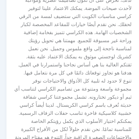
لذلك، نحرص على أن تكون تصاميمنا عصرية ومواكبة
لأحدث صيحات الموضة. يمكنك الاعتماد علينا لتوفير
كراسي مناسبات الكويت التي ستضيف لمسة من الرقي
لحفلك. نحن نقدم أيضًا خيارات للمقاعد المخصصة لكبار
الشخصيات الهامة. هذه الكراسي تتميز بفخامة إضافية
وراحة غير مسبوقة للجميع. مهمتنا هي تحويل رؤيتك
لمناسبة ناجحة إلى واقع ملموس وجميل. نحن نعمل
كشريك لوجستي موثوق به يمكنك الاعتماد عليه بثقة.
ثقتكم الغالية بنا هي أساس نجاحنا واستمرارنا في العمل.
هدفنا هو تجاوز توقعاتك دائمًا في كل مرة نتعامل فيها.
تنوع لا حدود له تلبية كل الأذواق والاحتياجات نوفر
مجموعة واسعة ومتنوعة من تصاميم الكراسي لتناسب أي
ثيم أو ديكور تختارونه. تشمل مجموعتنا كراسي شفافة
حديثة تُعرف باسم كراسي الكريستال. لدينا أيضاً كراسي
خشبية كلاسيكية فاخرة تناسب حفلات الزفاف الرسمية.
يمكنكم اختيار الأسلوب الذي يكمل رؤيتكم الخاصة
للمناسبة تمامًا. نحن نقدم حلولاً لكل من الأفراح الكبيرة
والاجتماعات الصغيرة الراقية جداً. التنوع هو مفتاح المرونة