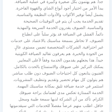
جداً. هم يهتمون بكل صغيرة وكبيرة في عملية الضيافة.
يبدأ الأمر من اختيار أجود أنواع الشاي والقهوة الفاخرة.
يشمل أيضاً توفير الأكواب والأدوات النظيفة والمناسبة.
تقديم الخدمة يجب أن يتم في التوقيتات الصحيحة
والمناسبة. الضيوف يقدرون الخدمة السريعة والمهذبة
دائماً. الفشل في الضيافة قد يؤثر سلباً على انطباع
الضيوف. لا تخاطر بسمعة مناسبتك بالاعتماد على خدمات
غير احترافية. الشركات المتخصصة تضمن مستوى عالٍ
من الجودة والخبرة. هم يعرفون تقاليد الضيافة الكويتية
جيداً. هذا يجعلهم يقدمون الخدمة وفقاً لأعلى المعايير.
يمكنك التركيز على ضيوفك والاستمتاع بالحدث بالكامل.
الفنيون يتابعون كل احتياجات الضيوف دون طلب مباشر.
هم يتولون كل مهام تحضير وتقديم وتنظيف المشروبات.
استثمر في خدمة ضيافة تليق بمكانة مناسبتك المهمة.
الخدمة الممتازة تعكس مدى اهتمامك براحة ضيوفك
الكرام. تأكد من أن الشركة لديها سمعة طيبة وسجل
حافل. اطلب منهم عرضاً مفصلاً للخدمات التي سيقدمونها