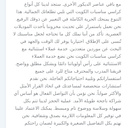
مع باقي عناصر الديكور الأخرى. ستجد لدينا كل أنواع
كراسي مناسبات الكويت التي تلبي تطلعاتك الجمالية. هذا
التنوع يمنحك الحرية الكاملة في التعبير عن ذوقك الرفيع.
نحن نعمل باستمرار على تحديث مخزوننا بأحدث الموديلات
العصرية. تأكد من أننا نملك كل ما تحتاجه لجعل مناسبتك لا
تُنسى على الإطلاق. اختيارنا يوفر لك الوقت والجهد في
البحث عن موردين متعددين. خدمة عملاء استثنائية مع
كراسي مناسبات الكويت نحن نضع خدمة العملاء
الاستثنائية على رأس أولوياتنا دائمًا وبشكل مطلق وواضح.
فريقنا المدرب والمحترف متاح للرد على جميع
استفساراتكم وتلبية احتياجاتكم العاجلة. نحن نقدم
استشارات متخصصة لمساعدتك في اتخاذ القرار الأمثل
والأكثر صواباً. نحن نؤمن بأن التواصل الفعال هو أساس أي
شراكة ناجحة طويلة الأمد. عملية الحجز لدينا تتم بكل
سهولة وسلاسة ووضوح تام ومبسط. يمكنك الاعتماد علينا
في توفير كل المعلومات اللازمة بصدق وشفافية. نحن
نهتم بكل التفاصيل الصغيرة والكبيرة لضمان راحتكم