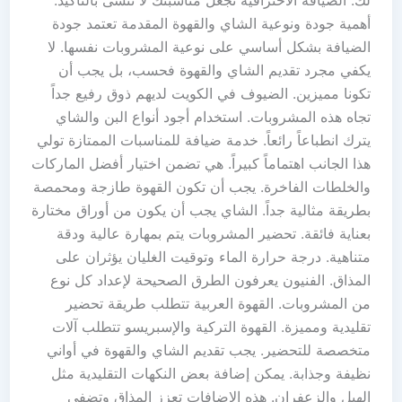
لك. الضيافة الاحترافية تجعل مناسبتك لا تُنسى بالتأكيد.
أهمية جودة ونوعية الشاي والقهوة المقدمة تعتمد جودة
الضيافة بشكل أساسي على نوعية المشروبات نفسها. لا
يكفي مجرد تقديم الشاي والقهوة فحسب، بل يجب أن
تكونا مميزين. الضيوف في الكويت لديهم ذوق رفيع جداً
تجاه هذه المشروبات. استخدام أجود أنواع البن والشاي
يترك انطباعاً رائعاً. خدمة ضيافة للمناسبات الممتازة تولي
هذا الجانب اهتماماً كبيراً. هي تضمن اختيار أفضل الماركات
والخلطات الفاخرة. يجب أن تكون القهوة طازجة ومحمصة
بطريقة مثالية جداً. الشاي يجب أن يكون من أوراق مختارة
بعناية فائقة. تحضير المشروبات يتم بمهارة عالية ودقة
متناهية. درجة حرارة الماء وتوقيت الغليان يؤثران على
المذاق. الفنيون يعرفون الطرق الصحيحة لإعداد كل نوع
من المشروبات. القهوة العربية تتطلب طريقة تحضير
تقليدية ومميزة. القهوة التركية والإسبريسو تتطلب آلات
متخصصة للتحضير. يجب تقديم الشاي والقهوة في أواني
نظيفة وجذابة. يمكن إضافة بعض النكهات التقليدية مثل
الهيل والزعفران. هذه الإضافات تعزز المذاق وتضفي