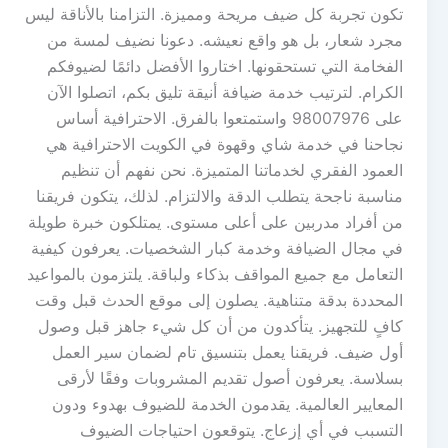
تكون تجربة كل ضيف مريحة ومميزة. التزامنا بالأناقة ليس
مجرد شعار، بل هو واقع نعيشه. دعونا نضيف لمسة من
الفخامة التي تستحقونها. اختاروا الأفضل دائمًا لضيوفكم
الكرام. لترتيب خدمة ضيافة أنيقة تليق بكم، اتصلوا الآن
على 98007976 واستمتعوا بالفرق. الاحترافية أساس
نجاحنا في خدمة شاي وقهوة في الكويت الاحترافية هي
العمود الفقري لخدماتنا المتميزة. نحن نفهم أن تنظيم
مناسبة ناجحة يتطلب الدقة والالتزام. لذلك، يتكون فريقنا
من أفراد مدربين على أعلى مستوى. يمتلكون خبرة طويلة
في مجال الضيافة وخدمة كبار الشخصيات. يعرفون كيفية
التعامل مع جميع المواقف بذكاء ولباقة. يلتزمون بالمواعيد
المحددة بدقة متناهية. يصلون إلى موقع الحدث قبل وقت
كافٍ للتجهيز. يتأكدون من أن كل شيء جاهز قبل وصول
أول ضيف. فريقنا يعمل بتنسيق تام لضمان سير العمل
بسلاسة. يعرفون أصول تقديم المشروبات وفقًا لأرقى
المعايير العالمية. يقدمون الخدمة للضيوف بهدوء ودون
التسبب في أي إزعاج. يتوقعون احتياجات الضيوف