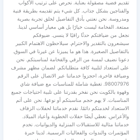
تقديم فضية مصقولة بعناية. نحرص على ترتيب الأكواب
والفناجين بشكل جذاب. كل شيء يتم تقديمه بطريقة فنية
ومدروسة. نحن نعتني بأدق التفاصيل لخلق تجربة بصرية
ممتعة. الفخامة ليست خيارًا بل هي معيار أساسي لدينا.
نجعل من ضيافتكم حدثًا راقيًا لا ينسى. ضيوفكم
سيشعرون بالتقدير والاحترام. سيلاحظون الاهتمام الكبير
بالتفاصيل الصغيرة. هذا هو ما يميزنا عن غيرنا في السوق.
دعونا نضيف لمسة من الرقي والفخامة لمناسبتكم. نحن
على استعداد لتلبية كافة متطلباتكم. لضمان مظهر مشرف
وضيافة فاخرة، احجزوا خدماتنا عبر الاتصال على الرقم
98007976. تغطية شاملة للمناسبات مع ضيافة شاي
وقهوة بالكويت نحن نفخر بقدرتنا على تلبية احتياجات جميع
المناسبات. لا يهم حجم مناسبتكم أو نوعها. نحن على أتم
الاستعداد لخدمتكم دائمًا. نقدم خدماتنا لحفلات الزفاف
والأعراس. نغطي أيضًا حفلات الخطوبة وأعياد الميلاد.
خدماتنا مثالية للاستقبالات المنزلية والديوانيات. نخدم
المؤتمرات والندوات والفعاليات الرسمية. لدينا خبرة