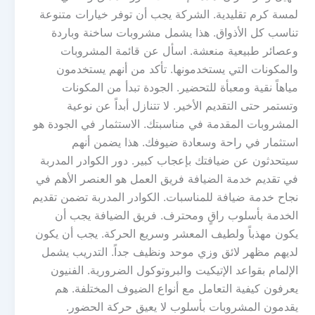
لمسة كرم تقليدية. الشركة يجب أن توفر خيارات متنوعة
تناسب كل الأذواق. هذا يشمل مشروبات ساخنة وباردة
وعصائر طبيعية منعشة. اسأل عن قائمة المشروبات
والمكونات التي يستخدمونها. تأكد من أنهم يستخدمون
مياهاً نقية ومعبأة للتحضير. الجودة تبدأ من المكونات
وتستمر حتى التقديم الأخير. لا تتنازل أبداً عن نوعية
المشروبات المقدمة في مناسبتك. الاستثمار في الجودة هو
استثمار في راحة وسعادة ضيوفك. هذا يضمن أنهم
سيتحدثون عن ضيافتك بإعجاب كبير. دور الكوادر المدربة
في تقديم خدمة الضيافة فريق العمل هو العنصر الأهم في
نجاح خدمة ضيافة للمناسبات. الكوادر المدربة تضمن تقديم
الخدمة بأسلوب راقٍ ومحترف. فريق الضيافة يجب أن
يكون مهذباً ولطيف المعشر وسريع الحركة. يجب أن يكون
لديهم مظهر لائق وزي موحد ونظيف جداً. التدريب يشمل
الإلمام بقواعد الإتيكيت والبروتوكول الضرورية. الفنيون
يعرفون كيفية التعامل مع أنواع الضيوف المختلفة. هم
يقدمون المشروبات بأسلوب لا يعيق حركة الحضور.