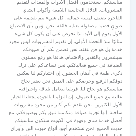
مناسبتكم. يستخدمون أفضل الأدوات والمعدات لتقديم
المشروبات. الدلال النحاسية اللامعة وأكواب الشاي
الفاخرة تضيف لمسة جمالية. كل شيء يتم تقديمه على
صوانٍ فضية مصقولة بعناية فائقة. نحن نؤمن بأن الانطباع
الأول يدوم إلى الأبد. لذا نحرص على أن يكون كل شيء
مثاليًا منذ اللحظة الأولى. إن تقديم المشروبات ليس مجرد
خدمة بل هو فن نتقنه. نحن نضمن لكم أن ضيوفكم
سيشعرون بالتقدير والاهتمام. هدفنا هو رفع مستوى
الضيافة في جميع فعالياتكم. نحن نساعدكم على ترك
ذكرى طيبة في أذهان الحضور. إن اختياركم لنا يعكس
ذوقكم الرفيع وحرصكم على التميز. نحن نعتبر نجاح
مناسبتكم هو نجاح لنا. فريقنا يتعامل بلباقة واحترافية
عالية مع جميع الضيوف. إن التزامنا بالجودة يجعلنا الخيار
الأول للكثيرين. نحن نقدم لكم أكثر من مجرد مشروبات
ساخنة. إنها تجربة ضيافة متكاملة تليق بكم وبضيوفكم. مع
أفضل خدمة شاي وقهوة في الكويت ستكون مناسبتكم
حديث الجميع. نحن نستخدم أجود أنواع حبوب البن وأوراق