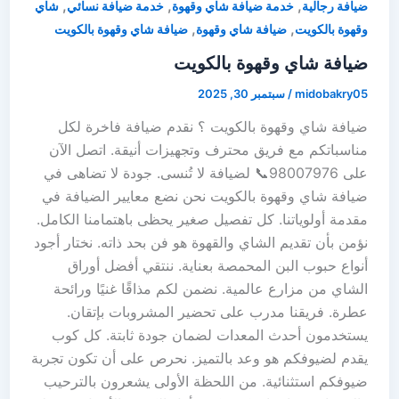
,
,
,
ضيافة رجالية
خدمة ضيافة شاي وقهوة
خدمة ضيافة نسائي
شاي
,
,
وقهوة بالكويت
ضيافة شاي وقهوة
ضيافة شاي وقهوة بالكويت
ضيافة شاي وقهوة بالكويت
midobakry05
/
سبتمبر 30, 2025
ضيافة شاي وقهوة بالكويت ؟ نقدم ضيافة فاخرة لكل
مناسباتكم مع فريق محترف وتجهيزات أنيقة. اتصل الآن
على 98007976📞 لضيافة لا تُنسى. جودة لا تضاهى في
ضيافة شاي وقهوة بالكويت نحن نضع معايير الضيافة في
مقدمة أولوياتنا. كل تفصيل صغير يحظى باهتمامنا الكامل.
نؤمن بأن تقديم الشاي والقهوة هو فن بحد ذاته. نختار أجود
أنواع حبوب البن المحمصة بعناية. ننتقي أفضل أوراق
الشاي من مزارع عالمية. نضمن لكم مذاقًا غنيًا ورائحة
عطرة. فريقنا مدرب على تحضير المشروبات بإتقان.
يستخدمون أحدث المعدات لضمان جودة ثابتة. كل كوب
يقدم لضيوفكم هو وعد بالتميز. نحرص على أن تكون تجربة
ضيوفكم استثنائية. من اللحظة الأولى يشعرون بالترحيب