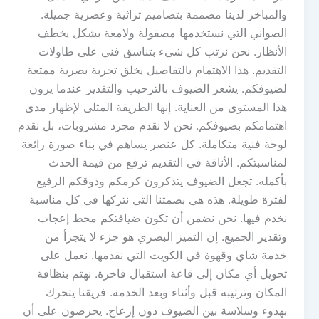
والمباخر لدينا مصممة بتصاميم تراثية وعصرية جميلة.
الصواني التي نستخدمها مصقولة ولامعة بشكل يخطف
الأنظار. نحن نرتب كل شيء بتناسق فني على طاولات
التقديم. هذا الاهتمام بالتفاصيل يخلق تجربة بصرية ممتعة
لضيوفكم. يشعر الضيوف بالترحيب والتقدير عندما يرون
هذا المستوى من العناية. إنها الطريقة المثلى لإظهار مدى
اهتمامكم بضيوفكم. نحن لا نقدم مجرد مشروبات، بل نقدم
لوحة فنية متكاملة. كل عنصر يساهم في بناء صورة رائعة
لمناسبتكم. الأناقة في التقديم ترفع من قيمة الحدث
بأكمله. تجعل الضيوف يتذكرون كرمكم وذوقكم الرفيع
لفترة طويلة. هذه هي بصمتنا التي نتركها في كل مناسبة
نخدم فيها. نحن نضمن أن تكون ضيافتكم محط إعجاب
وتقدير الجميع. إن التميز البصري هو جزء لا يتجزأ من
خدمة شاي وقهوة في الكويت التي نقدمها. نعمل على
تحويل أي مكان إلى قاعة استقبال فاخرة. نهتم بنظافة
المكان وترتيبه قبل وأثناء وبعد الخدمة. فريقنا يتحرك
بهدوء وسلاسة بين الضيوف دون إزعاج. يحرصون على أن