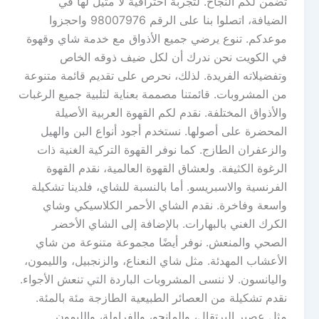
تضمن لكم النجاح. لتجربة احترافية لا مثيل لها في
الضيافة، اتصلوا بنا على الرقم 98007976 واحجزوا
موعدكم. تنوع يرضي جميع الأذواق مع خدمة شاي وقهوة
في الكويت نحن ندرك أن لكل ضيف ذوقه الخاص
وتفضيلاته الفريدة. لذلك، نحرص على تقديم قائمة متنوعة
من المشروبات. قائمتنا مصممة بعناية لتلبية جميع الرغبات
والأذواق المختلفة. نقدم لكم القهوة العربية الأصيلة
المحضرة على أصولها. نستخدم أجود أنواع البن والهيل
والزعفران الطازج. كما نوفر القهوة التركية الغنية ذات
الرغوة الكثيفة. ولعشاق القهوة العالمية، نقدم القهوة
الفرنسية والاسبريسو. أما بالنسبة للشاي، فلدينا تشكيلة
واسعة وفاخرة. نقدم الشاي الأحمر الكلاسيكي وشاي
الكرك الغني بالبهارات. بالإضافة إلى الشاي الأخضر
الصحي والمنعش. نوفر أيضًا مجموعة متنوعة من شاي
الأعشاب المهدئة. مثل شاي النعناع، والزنجبيل، والليمون،
واليانسون. لا ننسى المشروبات الباردة التي تنعش الأجواء.
نقدم تشكيلة من العصائر الطبيعية الطازجة مئة بالمئة.
مثل عصير البرتقال، والمانجو، والفراولة، والليمون