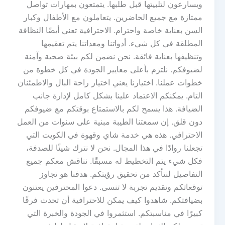
ويسارعون لتلبيتها قبل طلبها. يتمتعون بمهارات تواصل
ممتازة مع جميع الحاضرين. يتعاملون مع الأطفال وكبار
السن بعناية خاصة واحترام. الاحترافية تعني أيضًا النظافة
المطلقة في كل شيء. أدواتنا ومعداتنا يتم تعقيمها
وتنظيفها بعناية فائقة. نحن نضمن لكم بيئة صحية وآمنة
لضيوفكم. نلتزم بأعلى معايير الجودة في كل خطوة من
خطوات عملنا. اختيارنا يعني اختيار راحة البال والاطمئنان
التام. يمكنكم الاعتماد علينا بشكل كامل لإدارة جانب
الضيافة. هذا يسمح لكم بالاستمتاع بوقتكم مع ضيوفكم
دون قلق. إن سمعتنا الطيبة مبنية على سنوات من العمل
الاحترافي. هذه هي خدمة شاي وقهوة في الكويت التي
تجعلنا روادًا في هذا المجال. نحن لا نترك شيئًا للصدفة،
فكل شيء يتم التخطيط له مسبقًا. نناقش معكم جميع
التفاصيل لنتأكد من تحقيق رؤيتكم. هدفنا هو تجاوز
توقعاتكم وتقديم تجربة لا تنسى. دعوا المحترفين يعتنون
بضيافتكم. شاهدوا كيف يمكن للاحترافية أن تحدث فرقًا
كبيرًا في مناسبتكم. استثمروا في الجودة والخبرة التي