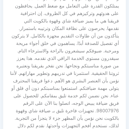
يمتلكون القدرة على التعامل مع ضغط العمل. يحافظون
على هدوئهم وتركيزهم في كل الظروف. إن احترافية
فريقنا هي ما يميز ضيافة شاي وقهوة بالكويت التي
نقدمها. يحرصون على نظافة المكان وترتيبه باستمرار.
يتأكدون من أن طاولات التقديم مجهزة بالكامل. لا يتركون
أي تفصيل للصدفة أبدًا. يساهمون في خلق أجواء مريحة
ومرحبة. ضيوفكم سيشعرون بالراحة والاسترخاء التام.
سيقدرون مستوى الخدمة الراقي الذي نقدمه. هذا يعزز
من صورة مناسبتكم ونجاحها. نحن نفخر بفريقنا ونعتبره
ثروتنا الحقيقية. استثمرنا في تدريبهم وتطوير مهاراتهم. لأننا
نؤمن بأن العنصر البشري هو الأهم. دعوا فريقنا المحترف
يتولى مهمة ضيافتكم. استمتعوا بمناسبتكم دون أي قلق أو
عناء. نحن نضمن لكم خدمة تليق بمقامكم. للحصول على
فريق ضيافة يبيض الوجه، اتصلوا بنا الآن على الرقم
98007976. تجهيزات فاخرة تليق بـ ضيافة شاي وقهوة
بالكويت نحن نؤمن بأن المظهر جزء لا يتجزأ من التجربة.
لذلك، نستخدم أفخم التجهيزات وأحدثها. نقدم لكم دلال