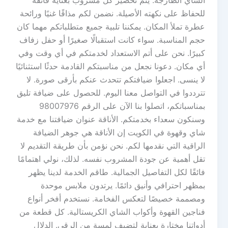
الشاي الطازجة. يتم تحضير كل مشروب بعناية فائقة
للحفاظ على نكهته الأصيلة. نضمن لكم مذاقًا غنيًا ورائحة
عطرة تملأ المكان. يمكننا تلبية جميع متطلباتكم مهما كان
حجم المناسبة. سواء كانت استقبالًا صغيرًا أو حفل زفاف
كبيرًا. نحن على أتم الاستعداد لخدمتكم في أي وقت وفي
أي مكان. دعونا نجعل من مناسبتكم القادمة حدثًا استثنائيًا
لا ينسى. اجعلوا ضيافتكم تتحدث عنكم بأرقى صورة. لا
تترددوا في التواصل معنا اليوم. للحصول على ضيافة تليق
بمناسباتكم، اتصلوا بنا الآن على الرقم 98007976
وسنكون سعداء بخدمتكم. الأناقة عنوان ضيافتنا مع خدمة
شاي وقهوة في الكويت إن الأناقة هي جوهر الضيافة
الراقية التي نقدمها لكم. نحن نؤمن بأن طريقة التقديم لا
تقل أهمية عن جودة المشروب نفسه. لذلك، نولي اهتمامًا
فائقًا لكل التفاصيل الجمالية. طاقم الخدمة لدينا يظهر
بمظهر احترافي وأنيق دائمًا. يرتدون ملابس موحدة
ومصممة خصيصًا لتعكس الفخامة. نستخدم أفخر أنواع
فناجين القهوة وأكواب الشاي الكريستالية. كل قطعة من
أدواتنا مختارة بعناية لتضيف لمسة من الرقي. الدلال