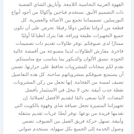
القهوة العربية النحاسية اللامعة. وأباريق الشاي الفضية
ذات التصميم الأنيق. نستخدم فناجين وأكوابًا من أجود أنواع
البورسلين. تصميماتنا تجمع بين الأصالة والعصرية. كل
قطعة من أدواتنا تعكس ذوقًا رفيعًا. نحرص على أن تكون
جميع التجهيزات نظيفة وبراقة. هذا يترك انطباعًا أوليًا
ممتازًا لدى ضيوفكم. نوفر طاولات تقديم ذات تصميمات
فاخرة. مفارش الطاولات لدينا مصنوعة من أقمشة عالية
الجودة. ننسق الألوان والديكور بما يتناسب مع مناسبتكم.
نقدم لكم سخانات للمشروبات تحافظ على حرارتها. تضمن
أن يستمتع ضيوفكم بمشروباتهم ساخنة. كل هذه التفاصيل
تضيف لمسة من الفخامة. إنها تجعل من ركن المشروبات
نقطة جذب أنيقة. نحن لا نبخل في الاستثمار بأفضل
المعدات. لأننا نسعى دائمًا لتقديم الأفضل لعملائنا. إن
تجهيزاتنا المتميزة تجعل ضيافة شاي وقهوة بالكويت التي
نقدمها فريدة من نوعها. نوفر أيضًا عربات تقديم متنقلة
وأنيقة. تسهل حركة فريق العمل بين الضيوف. تضمن
وصول الخدمة إلى الجميع بكل سهولة. نستخدم صواني