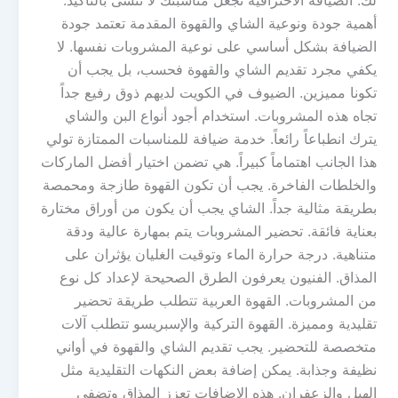
لك. الضيافة الاحترافية تجعل مناسبتك لا تُنسى بالتأكيد.
أهمية جودة ونوعية الشاي والقهوة المقدمة تعتمد جودة
الضيافة بشكل أساسي على نوعية المشروبات نفسها. لا
يكفي مجرد تقديم الشاي والقهوة فحسب، بل يجب أن
تكونا مميزين. الضيوف في الكويت لديهم ذوق رفيع جداً
تجاه هذه المشروبات. استخدام أجود أنواع البن والشاي
يترك انطباعاً رائعاً. خدمة ضيافة للمناسبات الممتازة تولي
هذا الجانب اهتماماً كبيراً. هي تضمن اختيار أفضل الماركات
والخلطات الفاخرة. يجب أن تكون القهوة طازجة ومحمصة
بطريقة مثالية جداً. الشاي يجب أن يكون من أوراق مختارة
بعناية فائقة. تحضير المشروبات يتم بمهارة عالية ودقة
متناهية. درجة حرارة الماء وتوقيت الغليان يؤثران على
المذاق. الفنيون يعرفون الطرق الصحيحة لإعداد كل نوع
من المشروبات. القهوة العربية تتطلب طريقة تحضير
تقليدية ومميزة. القهوة التركية والإسبريسو تتطلب آلات
متخصصة للتحضير. يجب تقديم الشاي والقهوة في أواني
نظيفة وجذابة. يمكن إضافة بعض النكهات التقليدية مثل
الهيل والزعفران. هذه الإضافات تعزز المذاق وتضفي