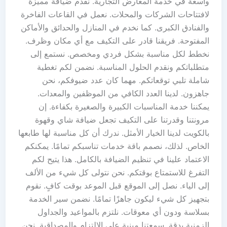
واسعة في خدمة المعارض التجارية. نقدم ضيافة مميزة
لافتتاحات الشركات والمحلات. نعمل في القاعات الفاخرة
والفنادق الكبرى. كما نخدم في المنازل والحدائق والأماكن
المفتوحة. فريقنا قادر على التكيف مع أي مكان وظرف.
نخطط لكل مناسبة بشكل فردي ومخصص. نستمع إلى
متطلباتكم ونقدم الحلول المناسبة. نضمن لكم تغطية
شاملة تلبي توقعاتكم. مهما كان عدد ضيوفكم، نحن
جاهزون. لدينا العدد الكافي من الموظفين والمعدات.
يمكننا خدمة المناسبات الكبيرة والصغيرة بكفاءة. إن
مرونتنا وقدرتنا على التكيف تجعل ضيافة شاي وقهوة
بالكويت لدينا الخيار الأمثل. ندرك أن كل مناسبة لها طابعها
الخاص. لذلك، نصمم باقة خدمات تناسبكم تمامًا. يمكنكم
الاعتماد علينا في تنظيم الضيافة بالكامل. هذا يتيح لكم
التفرغ للاستمتاع بوقتكم. نحن نتولى كل شيء من الألف
إلى الياء. نصل إلى الموقع قبل الموعد بوقت كافٍ. نقوم
بتجهيز كل شيء ليكون جاهزًا تمامًا. نضمن سير الخدمة
بسلاسة ودون أي معوقات. نلتزم بالمواعيد والجداول
الزمنية بدقة. سمعتنا مبنية على الالتزام والمصداقية. نحن