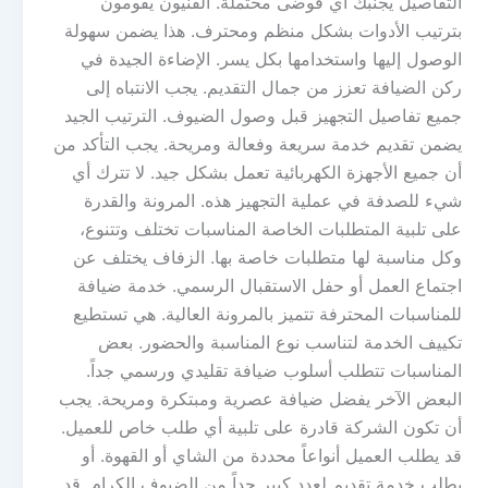
التفاصيل يجنبك أي فوضى محتملة. الفنيون يقومون
بترتيب الأدوات بشكل منظم ومحترف. هذا يضمن سهولة
الوصول إليها واستخدامها بكل يسر. الإضاءة الجيدة في
ركن الضيافة تعزز من جمال التقديم. يجب الانتباه إلى
جميع تفاصيل التجهيز قبل وصول الضيوف. الترتيب الجيد
يضمن تقديم خدمة سريعة وفعالة ومريحة. يجب التأكد من
أن جميع الأجهزة الكهربائية تعمل بشكل جيد. لا تترك أي
شيء للصدفة في عملية التجهيز هذه. المرونة والقدرة
على تلبية المتطلبات الخاصة المناسبات تختلف وتتنوع،
وكل مناسبة لها متطلبات خاصة بها. الزفاف يختلف عن
اجتماع العمل أو حفل الاستقبال الرسمي. خدمة ضيافة
للمناسبات المحترفة تتميز بالمرونة العالية. هي تستطيع
تكييف الخدمة لتناسب نوع المناسبة والحضور. بعض
المناسبات تتطلب أسلوب ضيافة تقليدي ورسمي جداً.
البعض الآخر يفضل ضيافة عصرية ومبتكرة ومريحة. يجب
أن تكون الشركة قادرة على تلبية أي طلب خاص للعميل.
قد يطلب العميل أنواعاً محددة من الشاي أو القهوة. أو
يطلب خدمة تقديم لعدد كبير جداً من الضيوف الكرام. قد