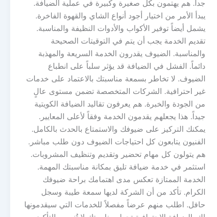
جداً. هم يهتمون بكل صغيرة وكبيرة في عملية الضيافة.
يبدأ الأمر من اختيار أجود أنواع الشاي والقهوة الفاخرة.
يشمل أيضاً توفير الأكواب والأدوات النظيفة والمناسبة.
تقديم الخدمة يجب أن يتم في التوقيتات الصحيحة
والمناسبة. الضيوف يقدرون الخدمة السريعة والمهذبة
دائماً. الفشل في الضيافة قد يؤثر سلباً على انطباع
الضيوف. لا تخاطر بسمعة مناسبتك بالاعتماد على خدمات
غير احترافية. الشركات المتخصصة تضمن مستوى عالٍ
من الجودة والخبرة. هم يعرفون تقاليد الضيافة الكويتية
جيداً. هذا يجعلهم يقدمون الخدمة وفقاً لأعلى المعايير.
يمكنك التركيز على ضيوفك والاستمتاع بالحدث بالكامل.
الفنيون يتابعون كل احتياجات الضيوف دون طلب مباشر.
هم يتولون كل مهام تحضير وتقديم وتنظيف المشروبات.
استثمر في خدمة ضيافة تليق بمكانة مناسبتك المهمة.
الخدمة الممتازة تعكس مدى اهتمامك براحة ضيوفك
الكرام. تأكد من أن الشركة لديها سمعة طيبة وسجل
حافل. اطلب منهم عرضاً مفصلاً للخدمات التي سيقدمونها