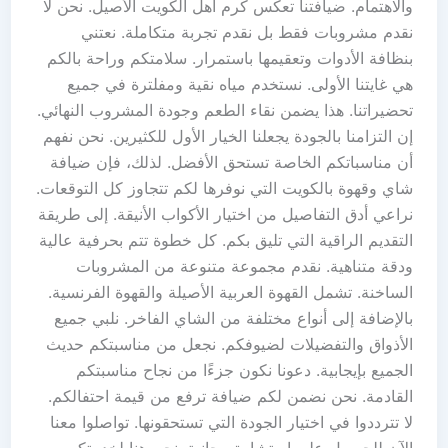
والاهتمام. ضيافتنا تعكس كرم أهل الكويت الأصيل. نحن لا
نقدم مشروبات فقط بل نقدم تجربة متكاملة. نعتني
بنظافة الأدوات وتعقيمها باستمرار. سلامتكم وراحة بالكم
هي غايتنا الأولى. نستخدم مياه نقية ومفلترة في جميع
تحضيراتنا. هذا يضمن نقاء الطعم وجودة المشروب النهائي.
إن التزامنا بالجودة يجعلنا الخيار الأول للكثيرين. نحن نفهم
أن مناسباتكم الخاصة تستحق الأفضل. لذلك، فإن ضيافة
شاي وقهوة بالكويت التي نوفرها لكم تتجاوز كل التوقعات.
نراعي أدق التفاصيل من اختيار الأكواب الأنيقة. إلى طريقة
التقديم الراقية التي تليق بكم. كل خطوة تتم بحرفية عالية
ودقة متناهية. نقدم مجموعة متنوعة من المشروبات
الساخنة. تشمل القهوة العربية الأصيلة والقهوة الفرنسية.
بالإضافة إلى أنواع مختلفة من الشاي الفاخر. نلبي جميع
الأذواق والتفضيلات لضيوفكم. نجعل من مناسبتكم حديث
الجميع بإيجابية. دعونا نكون جزءًا من نجاح مناسبتكم
القادمة. نحن نضمن لكم ضيافة ترفع من قيمة احتفالكم.
لا تترددوا في اختيار الجودة التي تستحقونها. تواصلوا معنا