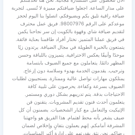
الآن للحصول على استشارة مجانية. نحن هنا لخدمتكم
على مدار الساعة. اجعلوا ضيافتكم مميزة لا تُنسى. لتجربة
ضيافة راقية تليق بكم وبضيوفكم، اتصلوا بنا اليوم لحجز
موعدكم على الرقم 98007976. فريق عمل محترف
لتقديم ضيافة شاي وقهوة بالكويت إن سر نجاحنا يكمن
في فريق عملنا المتميز. نختار أفراد طاقمنا بعناية فائقة.
يتمتعون بالخبرة الطويلة في مجال الضيافة. يرتدون زيًا
موحدًا وأنيقًا يعكس الاحترافية. يتميزون باللباقة وحسن
المظهر دائمًا. يتعاملون مع جميع الضيوف بابتسامة
وترحيب. يقدمون الخدمة بهدوء وسلاسة دون إزعاج.
يمتلكون مهارات تواصل عالية وممتازة. يستجيبون لطلبات
الضيوف بسرعة وكفاءة. يحرصون على تلبية كافة
الاحتياجات بدقة. يتم تدريبهم بشكل دوري ومستمر.
يتعلمون أحدث فنون تقديم المشروبات. يتقنون فن
الإتيكيت والتعامل مع كبار الشخصيات. يضمنون أن كل
ضيف يشعر بأنه محط اهتمام. هذا الفريق هو واجهتنا
المشرفة أمامكم. إنهم يعملون بتفانٍ وإخلاص لضمان
رضاكم. نحن نثق بقدرتهم على إدارة أكبر المناسبات.