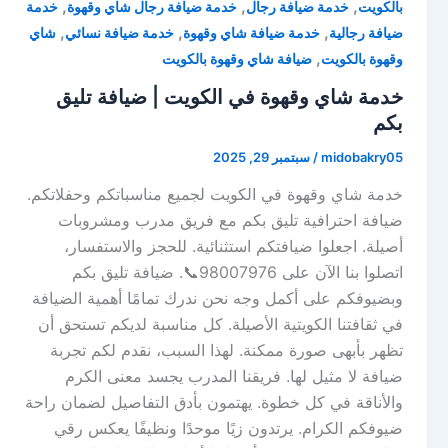
,
,
,
بالكويت
خدمة ضيافة رجال
خدمة ضيافة رجال شاي وقهوة
خدمة
,
,
,
ضيافة رجالية
خدمة ضيافة شاي وقهوة
خدمة ضيافة نسائي
شاي
,
وقهوة بالكويت
ضيافة شاي وقهوة بالكويت
خدمة شاي وقهوة في الكويت | ضيافة تليق
بكم
midobakry05
/
سبتمبر 29, 2025
خدمة شاي وقهوة في الكويت لجميع مناسباتكم وحفلاتكم.
ضيافة احترافية تليق بكم مع فريق مدرب ومشروبات
أصيلة. اجعلوا ضيافتكم استثنائية. للحجز والاستفسار،
اتصلوا بنا الآن على 98007976📞. ضيافة تليق بكم
وبضيوفكم على أكمل وجه نحن ندرك تمامًا أهمية الضيافة
في ثقافتنا الكويتية الأصيلة. كل مناسبة لديكم تستحق أن
تظهر بأبهى صورة ممكنة. لهذا السبب، نقدم لكم تجربة
ضيافة لا مثيل لها. فريقنا المدرب يجسد معنى الكرم
والأناقة في كل خطوة. يهتمون بأدق التفاصيل لضمان راحة
ضيوفكم الكرام. يرتدون زيًا موحدًا ونظيفًا يعكس رقي