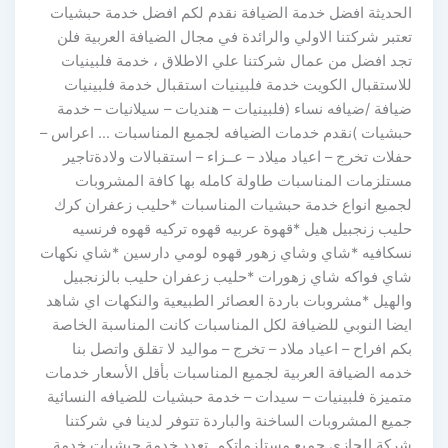
الحديثة افضل خدمة الضيافة نقدم لكم افضل خدمة حبشيات
تعتبر شركتنا الاولي والرائدة في مجال الضيافة العربية فلن
تجد افضل من عمال شركتنا علي الاطلاق ، خدمة فلبينيات
للاستقبال الكويت خدمة فلبينيات استقبال خدمة فلبينيات
ضيافة /ضيافه نساء (فلبينيات – هنديات – سيلانيات – خدمة
حبشيات )نقدم خدمات الضيافه لجميع المناسبات … اعراس –
حفلات تخرج – اعياد ميلاد – عــزاء – استقبالات ولادةتاجير
مستلزمات المناسبات طاولة كامله بها كافة المشروبات
لجميع انواع خدمة حبشيات المناسبات *حليب زعفران كرك
حليب زنجبيل هيل *قهوة عربيه قهوه تركيه قهوه فرنسيه
نسكافيه *شاي وشاي زهور قهوه لومي دارسين *شاي نكهات
شاي فواكه شاي زهورات *حليب زعفران حليب بالزنجبيل
والهيل *مشروبات باردة العصائر الطبيعية والنكهات اي شاهد
ايضا النوبي للضيافة لكل المناسبات كانت المناسبة الخاصة
بكم افراح – اعياد ملاد – تخرج – مواليد لا تقلق واتصل بنا
خدمه الضيافة العربية لجميع المناسبات بأقل الأسعار خدمات
متميزة فلبينيات – سيدات – خدمة حبشيات للضيافه النسائية
جميع المشروبات الساخنة والباردة تتوفر لدينا في شركتنا
شركة الجازي جميع مستلزماتكم. تعدد خدمة حبشيات خدمة