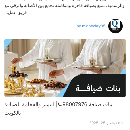
والرسمية، تمتع بضيافة فاخرة ومتكاملة تجمع بين الأصالة والرقي مع
فريق عمل…
by
midobakry05
بنات ضيافة 98007976📞| التميز والفخامة للضيافة
بالكويت
on
نوفمبر 25, 2025