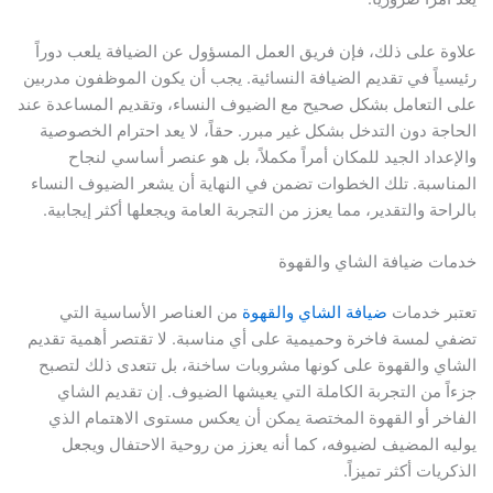
علاوة على ذلك، فإن فريق العمل المسؤول عن الضيافة يلعب دوراً
رئيسياً في تقديم الضيافة النسائية. يجب أن يكون الموظفون مدربين
على التعامل بشكل صحيح مع الضيوف النساء، وتقديم المساعدة عند
الحاجة دون التدخل بشكل غير مبرر. حقاً، لا يعد احترام الخصوصية
والإعداد الجيد للمكان أمراً مكملاً، بل هو عنصر أساسي لنجاح
المناسبة. تلك الخطوات تضمن في النهاية أن يشعر الضيوف النساء
بالراحة والتقدير، مما يعزز من التجربة العامة ويجعلها أكثر إيجابية.
خدمات ضيافة الشاي والقهوة
تعتبر خدمات
ضيافة الشاي والقهوة
من العناصر الأساسية التي
تضفي لمسة فاخرة وحميمية على أي مناسبة. لا تقتصر أهمية تقديم
الشاي والقهوة على كونها مشروبات ساخنة، بل تتعدى ذلك لتصبح
جزءاً من التجربة الكاملة التي يعيشها الضيوف. إن تقديم الشاي
الفاخر أو القهوة المختصة يمكن أن يعكس مستوى الاهتمام الذي
يوليه المضيف لضيوفه، كما أنه يعزز من روحية الاحتفال ويجعل
الذكريات أكثر تميزاً.