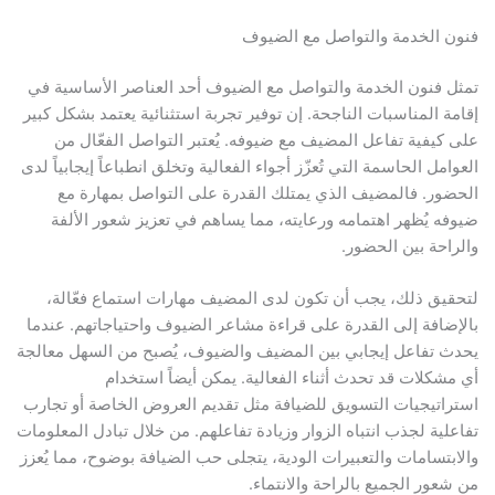
فنون الخدمة والتواصل مع الضيوف
تمثل فنون الخدمة والتواصل مع الضيوف أحد العناصر الأساسية في
إقامة المناسبات الناجحة. إن توفير تجربة استثنائية يعتمد بشكل كبير
على كيفية تفاعل المضيف مع ضيوفه. يُعتبر التواصل الفعّال من
العوامل الحاسمة التي تُعزّز أجواء الفعالية وتخلق انطباعاً إيجابياً لدى
الحضور. فالمضيف الذي يمتلك القدرة على التواصل بمهارة مع
ضيوفه يُظهر اهتمامه ورعايته، مما يساهم في تعزيز شعور الألفة
والراحة بين الحضور.
لتحقيق ذلك، يجب أن تكون لدى المضيف مهارات استماع فعّالة،
بالإضافة إلى القدرة على قراءة مشاعر الضيوف واحتياجاتهم. عندما
يحدث تفاعل إيجابي بين المضيف والضيوف، يُصبح من السهل معالجة
أي مشكلات قد تحدث أثناء الفعالية. يمكن أيضاً استخدام
استراتيجيات التسويق للضيافة مثل تقديم العروض الخاصة أو تجارب
تفاعلية لجذب انتباه الزوار وزيادة تفاعلهم. من خلال تبادل المعلومات
والابتسامات والتعبيرات الودية، يتجلى حب الضيافة بوضوح، مما يُعزز
من شعور الجميع بالراحة والانتماء.