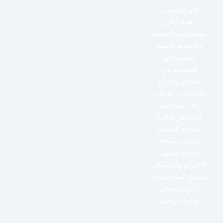
في الكويت.
نقدم أرقى
مستويات الخدمة
والتقديم لجميع
مناسباتكم
السعيدة من
حفلات وأفراح
وتجمعات لضمان
راحة ضيوفكم.
كما نوفر طاقماً
محترفاً لتقديم
خدمات ضيافة
العزاء بمنتهى
الاحترام والاهتمام،
لنحمل عنكم عبء
الترتيبات في
أوقات الواجب.