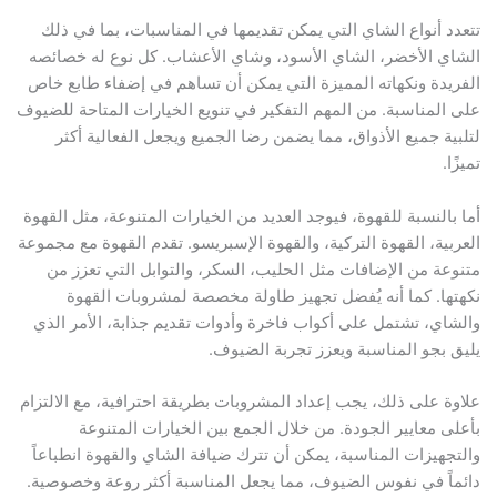
تتعدد أنواع الشاي التي يمكن تقديمها في المناسبات، بما في ذلك
الشاي الأخضر، الشاي الأسود، وشاي الأعشاب. كل نوع له خصائصه
الفريدة ونكهاته المميزة التي يمكن أن تساهم في إضفاء طابع خاص
على المناسبة. من المهم التفكير في تنويع الخيارات المتاحة للضيوف
لتلبية جميع الأذواق، مما يضمن رضا الجميع ويجعل الفعالية أكثر
تميزًا.
أما بالنسبة للقهوة، فيوجد العديد من الخيارات المتنوعة، مثل القهوة
العربية، القهوة التركية، والقهوة الإسبريسو. تقدم القهوة مع مجموعة
متنوعة من الإضافات مثل الحليب، السكر، والتوابل التي تعزز من
نكهتها. كما أنه يُفضل تجهيز طاولة مخصصة لمشروبات القهوة
والشاي، تشتمل على أكواب فاخرة وأدوات تقديم جذابة، الأمر الذي
يليق بجو المناسبة ويعزز تجربة الضيوف.
علاوة على ذلك، يجب إعداد المشروبات بطريقة احترافية، مع الالتزام
بأعلى معايير الجودة. من خلال الجمع بين الخيارات المتنوعة
والتجهيزات المناسبة، يمكن أن تترك ضيافة الشاي والقهوة انطباعاً
دائماً في نفوس الضيوف، مما يجعل المناسبة أكثر روعة وخصوصية.