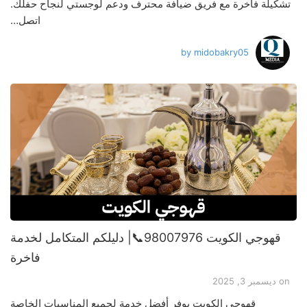
تشكيلة فاخرة مع فريق ضيافة محترف ودعم لوجستي لنجاح حفلك.
اتصل…
by
midobakry05
قهوجي الكويت 98007976📞| دليلكم المتكامل لخدمة
فاخرة
on
ديسمبر 3, 2025
قهوجي الكويت يوفر أفضل خدمة لجميع المناسبات الخاصة