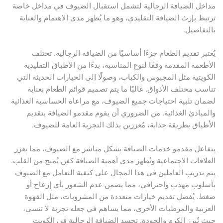
مداخل الضيافة الرجالية لتشمل استقبال الضيوف في مداخل خاصة
ترتبط بإرث الضيافة التقليدي، وهو ما يُظهر مدى الاهتمام والعناية
بالتفاصيل.
يُعتبر تقديم الطعام جزءًا أساسيًا من الضيافة الرجالية. تختلف
الأطعمة المقدمة وفقًا لنوع المناسبة، بدءًا من الأطباق التقليدية
الكويتية مثل المجبوس والكباب، وصولًا إلى الخيارات الحديثة التي
تناسب مختلف الأذواق. غالبًا ما يتم تصميم قوائم الطعام بعناية
لضمان تلبية احتياجات جميع الضيوف، مع مراعاة الحساسية الغذائية
والمبادئ الغذائية. من الضروري أن يقوم مقدمو الضيافة بتقديم
الأطباق بطريقة جذابة، مُعززين بذلك التجربة العامة للضيوف.
يتفاعل مقدمو خدمات الضيافة بشكل مباشر مع الضيوف، مما يعزز
العلاقات الاجتماعية ويُظهر مدى أهمية الضيافة كفن يُمنح من القلب.
يتم تدريب العاملين في هذا المجال على كيفية التعامل مع الضيوف
بأسلوب مهذب واحترافي، مما يضمن عدم الشعور بأي إزعاج أو
ضغط. يُفضل تقديم خيارات متعددة من المشروبات، مثل القهوة
العربية والمرطبات الأخرى، مما يساهم في جعله تجربة لا تنسى،
حيث تُبرز الكرم والجودة. تجسد الضيافة الرجالية في الكويت