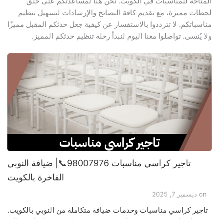
المتاحة للمناسبات في الكويت. نحن هنا لمساعدتكم على خلق
لحظات مميزة، مع تقديم كافة النصائح والإرشادات لتسهيل تنظيم
مناسباتكم. لا تترددوا بالاستفسار عن كيفية جعل حدثكم المقبل مميزًا
ولا يُنسى. تواصلوا معنا اليوم لنبدأ رحلة تنظيم حدثكم المميز.
تاجير كراسي مناسبات 98007976📞| ضيافة النوبي
الفاخرة بالكويت
on
ديسمبر 7, 2025
تاجير كراسي مناسبات وخدمات ضيافة متكاملة من النوبي بالكويت.