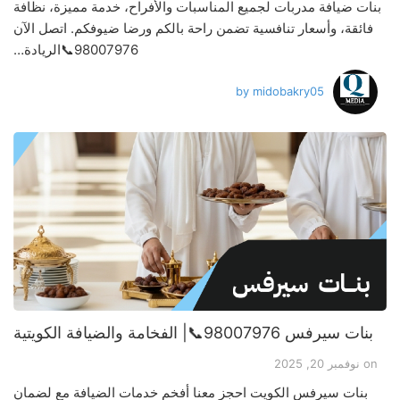
بنات ضيافة مدربات لجميع المناسبات والأفراح، خدمة مميزة، نظافة
فائقة، وأسعار تنافسية تضمن راحة بالكم ورضا ضيوفكم. اتصل الآن
98007976📞الريادة…
by
midobakry05
بنات سيرفس 98007976📞| الفخامة والضيافة الكويتية
on
نوفمبر 20, 2025
بنات سيرفس الكويت احجز معنا أفخم خدمات الضيافة مع لضمان