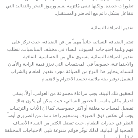
تطورات جديدة، ولكنها تبقى مُلتزمة بقيم ورموز الفخر والتقاليد التي
تتفاعل بشكل دائم مع الحاضر والمستقبل.
تقديم الضيافة النسائية
تعتبر الضيافة النسائية جانباً مهماً من فن الضيافة، حيث تركز على
فهم وتلبية احتياجات الضيوف النساء في مختلف المناسبات. تتطلب
تقديم الضيافة النسائية مستوى عالٍ من الحساسية الثقافية
والاجتماعية، خصوصاً في المجتمعات التي تعزز قيمة الراحة والأمان
للنساء. يتجاوز هذا النوع من الضيافة مجرد تقديم الطعام والشراب
ليشمل توفير بيئة ملائمة تجسد الاحترام والاهتمام.
لتحقيق تلك البيئة، يجب مراعاة مجموعة من العوامل. أولاً، ينبغي
اختيار مكان يناسب الحضور النسائي، حيث يمكن أن يكون هناك
تفضيل لمساحات مغلقة أو أكثر خصوصية. كما أن الأثاث والترتيبات
يجب أن تعكس ذوق الضيوف وتمنحهم راحة تامة. من الضروري أيضاً
النظر في خيارات الطعام، حيث تفضل الكثير من النساء الأصناف
الصحية أو النباتية، لذلك توفّر قوائم متنوعة تلبي الاحتياجات المختلفة
يُعدّ أمراً ضرورياً.