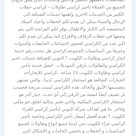
الجميع من العملاء تاجير كراسي طاولات – كراسي حفلات
.الكثير من الخدمات الاخرى واهمها خدمات الضيافه الى
الرجال والنساء.يمكن ان نقدم لكم الحفلات واعياد الميلاد
المخصصه الى الكبار والاطفال.نوفر لكم الفراشه التي يتم
وضعها في حفلات الزفاف والافراح.كما يمكن ان نقدم لكم
اكبر عدد من الكراسي لحضور اجتماعات الجامعات والندوات
وغيرها من المناسبات المتنوعه.كراسي هل تبحث رقم خدمة
ايجار كراسي وطاولات الكويت ؟ النوبي للضيافة خدمات تاجير
الكراسي والطاولات بارقي الموديلات : اتصل خدمة تاجير
كراسي وطاولات الكويت 24 ساعة . كراسي للايجارأحد
الخيارات الشائعة هو استئجار الكراسي لدينا ، والتي تشتهر
بتصميمها الأنيق والخالد. هذه الكراسي ليست مريحة فحسب،
بل تضيف أيضًا لمسة من الرقي إلى أي حدث. خيار آخر هو
استئجار الكراسي الملكية، والتي تعتبر مثالية لخلق جو ملكي
وفاخر. ما هي اهداف شركة النوبي لتأجير كراسي للعزاء
الكويت ؟ نقدم أفضل أسعار تأجير الكراسي وخاصة تأجير
كراسي عزاء الكويت نحن لدينا جميع انواع وطاولات لجيمع
المناسبات و الحفلات و باحسن الخامات و الاشكال التي