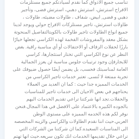
تناسب جميع الاذواق كما نقدم لسيادتكم جميع مستلزمات
الافراح استرتش، استرتش دهبي، استرتش فضى، وتأجير
دهبي و فضى, ابيض، شفاف ، طاولات مضيئه، طاولات ،
طاولات استرتش، تاجير مستلزكات الافراح حولي ويوجد لدينا
جميع انواع الطاولات تاجير طاولات بالكويتالتفاصيل المنحوتة
بشكل معقد والمفروشات الفخمة لهذه الكراسي تجعلها خيارًا
بارزًا لحفلات الزفاف أو الاحتفالات أو أي مناسبة راقية. بغض
النظر عن نوع الكراسي التي تختار استئجارها، كراسي
للايجارفإن وجود ترتيبات جلوس مناسبة لن يعزز الجمالية
العامة لمناسبتك فحسب، بل يضمن أيضًا حصول ضيوفك على
تجربة ممتعة لا تُنسى. تعتبر خدمات تاجير الكراسي من
الخدمات المميزه جدا حيث : كما ان العديد من العملاء
يحتاجهم في بعض الاحيان الى خدمات تاجير للمناسبات
والحفلات.تجد انها شركتنا تراعي تقديم الخدمات اليهم
بالجوده الكبيره بالاعتماد على الافضل في هذا المجال.فنحن
نوفر لكم هذه الخدمه المميزه على مستوى الوطن
العربي.حيث اننا نقدم الطاولات والكراسي والزينه المخصصه
الى المناسبات السعيده.كما ان شركتنا من الشركات التي
تراعي خلال تقديمها الخدمات انك تكون سريعه.حيث انها تهتم