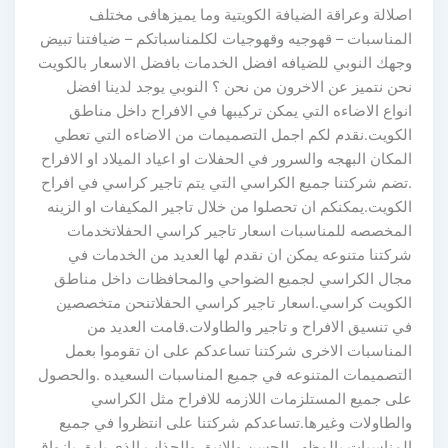
اصلالة وعراقة الضيافة الكويتية وما يميزهافى مختلف
المناسبات – قهوجيه وقهوجيات لكلمناسباتكم – ضيافتنا تبيض
وجهك النوبي للضيافه افضل الخدمات بافضل الاسعار بالكويت
نحن نتميز عن الاخرون من نحن ؟ النوبي يوجد لدينا افضل
انواع الاضاءه التي يمكن تركيبها في الافراح داخل مناطق
الكويت.نقدم لكم اجمل التصميمات من الاضاءه التي تعطي
المكان البهجه والسرور في الحفلات او اعياد الميلاد او الافراح
.تضم شركتنا جميع الكراسي التي يتم تاجير كراسي في افراح
الكويت.يمكنكم ان تحصلوا من خلال تاجير المكيفات او الزينه
المخصصه للمناسبات اسعار تاجير كراسي الحفلاتخدمات
شركتنا متنوعه يمكن ان نقدم لها العديد من الخدمات في
مجال الكراسي لجميع الضواحي والمحافظات داخل مناطق
الكويت كراسي.اسعار تاجير كراسي الحفلاتنحن متخصصين
في تنسيق الافراح و تاجير والطاولات.قامت العديد من
المناسبات الاخرى شركتنا تساعدكم على ان تقوموا بعمل
التصميمات المتنوعه في جميع المناسبات السعيده .والحصول
على جميع المستلزمات اللازمه للافراح مثل الكراسي
والطاولات وغيرها.تساعدكم شركتنا على انتظروا في جميع
المناسبات بالمظهر الحسن والانيق والجذاب الذي يليق بازواق