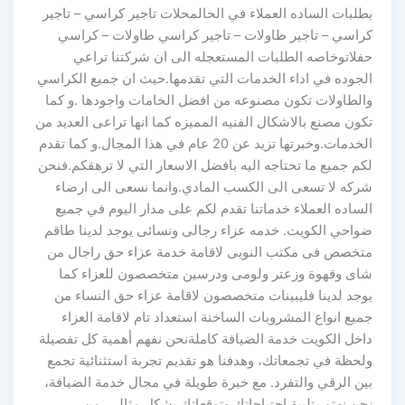
بطلبات الساده العملاء في الحالمحلات تاجير كراسي – تاجير
كراسي – تاجير طاولات – تاجير كراسي طاولات – كراسي
حفلاتوخاصه الطلبات المستعجله الى ان شركتنا تراعي
الجوده في اداء الخدمات التي تقدمها.حيث ان جميع الكراسي
والطاولات تكون مصنوعه من افضل الخامات واجودها .و كما
تكون مصنع بالاشكال الفنيه المميزه كما انها تراعى العديد من
الخدمات.وخبرتها تزيد عن 20 عام في هذا المجال.و كما تقدم
لكم جميع ما تحتاجه اليه بافضل الاسعار التي لا ترهقكم.فنحن
شركه لا تسعى الى الكسب المادي.وانما نسعى الى ارضاء
الساده العملاء خدماتنا تقدم لكم على مدار اليوم في جميع
ضواحي الكويت. خدمه عزاء رجالى ونسائى يوجد لدينا طاقم
متخصص فى مكتب النوبى لاقامة خدمة عزاء حق راجال من
شاى وقهوة وزعتر ولومى ودرسين متخصصون للعزاء كما
يوجد لدينا فليبينات متخصصون لاقامة عزاء حق النساء من
جميع انواع المشروبات الساخنة استعداد تام لاقامة العزاء
داخل الكويت خدمة الضيافة كاملةنحن نفهم أهمية كل تفصيلة
ولحظة في تجمعاتك، وهدفنا هو تقديم تجربة استثنائية تجمع
بين الرقي والتفرد. مع خبرة طويلة في مجال خدمة الضيافة،
نحن نهتم بتلبية احتياجاتك وتوقعاتك بشكل مثالي. من