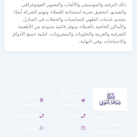
ذلك الترفيه والموسيقى والألعاب والتصوير الفوتوغرافي
والفيديو، لتحقيق تجربة استثنائية للعملاء. وتهتم الشركة أيضًا
بتقديم خدمات الطهي للمناسبات والحفلات في المنازل
والأماكن الخاصة بالعملاء، وتوفر قائمة متنوعة من الأطعمة
الشرقية والغربية والحلويات والمشروبات، لتلبية جميع الأذواق
والاحتياجات. وفي النهاية،
خريطة الموقع
معلومات الاتصال
الصفحة
الكويت ،
الرئيسية
العاصمة
اتصل بنا
98007976
أهلاً بكم في موقع
“ضيافة النوبي”،
عنا
واتساب
وجهتكم الأولى