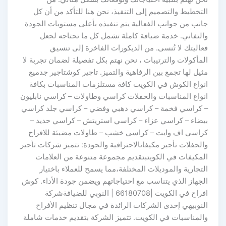
التخطيط والتصميم إلى التنفيذ، نحن هنا للتأكد من أن كل
جانب من جوانب الفعالية يتم تنفيذه بأعلى مستويات الجودة
والتفاني. خدمة ضيافة كاملة تشمل كل ما تحتاجه لجعل
فعاليتك لا تُنسى. من الديكورات الفاخرة إلى تنسيق
المأكولات والترتيبات ، نحن نهتم بكل تفصيلة لضمان تجربة لا
مثيل لها تجمع بين الرفاهية والتميز. تاجير كوشتاجير جدميع
انواع الكوش في الكويت كافة مستلزمات المناسبات بكافة
انواع المناسبات والحفلات كراسي وطاولات – كراسي نابليون
– كراسي فخمة – كراسي دهبي وفضي – كراسي جلد كراسي
بيضاء – كراسي عزاء – كراسي استريتش – كراسي حديد –
كراسي اف وايت – كراسي خشب – طاولات مضيئة للافراح
والحفلات تأجير مكيفاتالاحترافية والجودة: تتميز شركات تأجير
المكيفات في الكويتبتقديم مجموعة متنوعة من العلامات
التجارية والموديلات المختلفة،مما يسمح للعملاء باختيار
الجهاز الذي يتناسب مع احتياجاتهم ويضمن جودة الأداء. كوش
افراح في الكويت |66180708 | النوبي للضيافةشركة
النوبيهي إحدى الشركات الرائدة في مجال تنظيم الأفراح
والمناسبات في الكويت. تتميز الشركة بتقديم خدمات شاملة