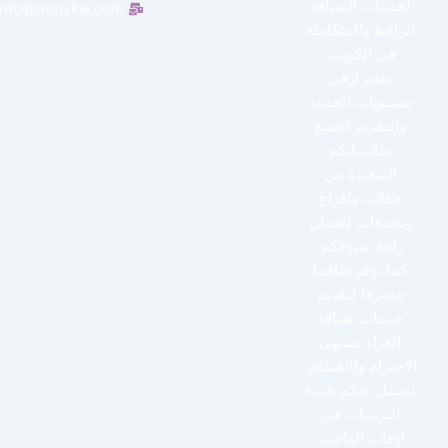
لخدمات الضيافة
info@nobykw.com
الراقية والمتكاملة
في الكويت.
نقدم أرقى
مستويات الخدمة
والتقديم لجميع
مناسباتكم
السعيدة من
حفلات وأفراح
وتجمعات لضمان
راحة ضيوفكم.
كما نوفر طاقماً
محترفاً لتقديم
خدمات ضيافة
العزاء بمنتهى
الاحترام والاهتمام،
لنحمل عنكم عبء
الترتيبات في
أوقات الواجب.