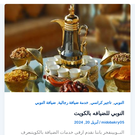
,
,
,
النوبي
تاجير كراسي
خدمة ضيافة رجالية
ضيافة النوبي
النوبي للضيافه بالكويت
midobakry05
/
أبريل 20, 2024
النــوبينفخر باننا نقدم ارقى خدمات الضيافة بالكويتنعرف