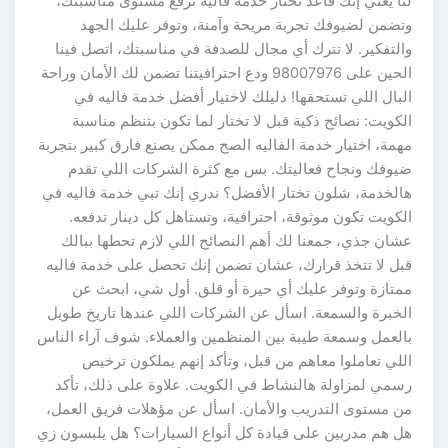
لنا يعني إنك قاعد تختار خدمة فاليه ترفع مستوى مناسبتك،
وتضمن لضيوفك تجربة مريحة وآمنة، وتوفر عليك الجهد
والتفكير. لا تترك أي مجال للصدفة في مناسبتك، اتصل فينا
الحين على 98007976 ودع احترافيتنا تضمن لك الأمان وراحة
البال اللي تستحقها! دليلك لاختيار أفضل خدمة فاليه في
الكويت: نصائح ذكية قبل لا تختار لما تكون بتنظم مناسبة
مهمة، اختيار خدمة الفاليه الصح ممكن يصنع فارق كبير بتجربة
ضيوفك ونجاح فعاليتك. بس مع كثرة الشركات اللي تقدم
هالخدمة، شلون تختار الأفضل؟ ندري إنك تبي خدمة فاليه في
الكويت تكون موثوقة، احترافية، وتستاهل كل دينار تدفعه.
عشان جذي، جمعنا لك أهم النصائح اللي لازم تحطها ببالك
قبل لا تتخذ قرارك، عشان تضمن إنك تحصل على خدمة فاليه
ممتازة وتوفر عليك أي حيرة أو قلق. أول شي، ابحث عن
الخبرة والسمعة. اسأل عن الشركات اللي عندها تاريخ طويل
بالعمل وسمعة طيبة بين المنظمين والعملاء. شوف آراء الناس
اللي تعاملوا معاهم من قبل، وتأكد إنهم يملكون ترخيص
رسمي لمزاولة هالنشاط في الكويت. علاوة على ذلك، تأكد
من مستوى التدريب والأمان. اسأل عن مؤهلات فريق العمل،
هل هم مدربين على قيادة كل أنواع السيارات؟ هل يلبسون زي