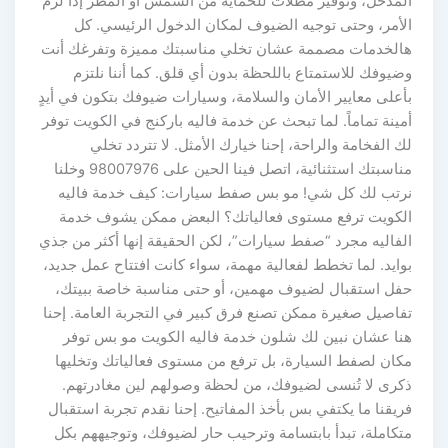
المدخل، وتوفير مظلات للحماية من الشمس أو المطر إذا لزم
الأمر، وحتى توجيه الضيوف لمكان الدخول الرئيسي. كل
هالخدمات مصممة عشان تخلي مناسبتك مميزة وتفرغك أنت
وضيوفك للاستمتاع باللحظة بدون أي قلق. كما أننا نلتزم
بأعلى معايير الأمان والسلامة، وسيارات ضيوفك بتكون في أيدٍ
أمينة تماماً. لما تبحث عن خدمة فاليه باركنج في الكويت توفر
لك الفخامة والراحة، إحنا خيارك الأمثل. لا تتردد تخلي
مناسبتك استثنائية، اتصل فينا الحين على 98007976 وخلنا
نرتب لك كل شي! مو بس صفط سيارات: كيف خدمة فاليه
الكويت ترفع مستوى فعالياتك؟ البعض ممكن يشوف خدمة
الفاليه مجرد “صفط سيارات”، لكن الحقيقة إنها أكثر من جذي
بوايد. لما تخطط لفعالية مهمة، سواء كانت افتتاح عمل جديد،
حفل استقبال لضيوف مهمين، أو حتى مناسبة خاصة ببيتك،
تفاصيل صغيرة ممكن تصنع فرق كبير في التجربة العامة. إحنا
هنا عشان نبين لك شلون خدمة فاليه الكويت مو بس توفر
مكان لصفط السيارة، بل ترفع من مستوى فعالياتك وتخليها
ذكرى لا تُنسى لضيوفك، من لحظة وصولهم لين مغادرتهم.
فريقنا ما يكتفي بس بأخذ المفاتيح. إحنا نقدم تجربة استقبال
متكاملة، تبدأ بابتسامة وترحيب حار لضيوفك، وتوجيههم بكل