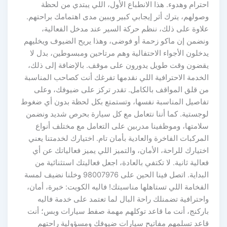
احترام وهدوء. هذا الانطباع الأول، اللي يبتدي من لحظة
وصولهم، يترك أثر إيجابي كبير ويبين مدى اهتمامك براحتهم.
علاوة على ذلك، ننظم حركة السير عند مدخل الفعالية،
ونضمن إن ماكو زحمة أو فوضى، وهذا يريح الضيوف ويخليهم
يدخلون الأجواء الاحتفالية وهم مرتاحين ومبسوطين، بدل لا
يقضون وقت طويل يدورون على موقف. بالإضافة إلى ذلك،
الخدمة الاحترافية اللي نقدمها تفرغك أنت كصاحب المناسبة
من قلق المواقف بالكامل. تقدر تركز على ضيوفك، وعلى
تفاصيل المناسبة نفسها، وتستمتع بكل لحظة بدون أي ضغوط
لوجستية. كما أننا نتعامل مع كل سيارة بحرص شديد ونضمن
سلامتها، وموظفينا مدربين على التعامل مع مختلف أنواع
المركبات الفاخرة والعادية بأمان تام. اختيارك لخدمتنا يعني
اختيارك للراحة، الأمان، والتميز اللي يميز فعالياتك عن أي
فعالية ثانية. لا تكتفي بالعادة، اجعل فعاليتك استثنائية من
البداية. اتصل فينا الحين على 98007976 وخلنا نضيف لمسة
الفخامة اللي تستاهلها مناسبتك! فاليه الكويت: خبرة، أمان،
واحترافية تضمنلك راحة البال لما تعتمد على خدمة فاليه
باركنج، أنت ما قاعد توكلهم مهمة صفط سيارات وبس؛ أنت
قاعد تسلمهم مفاتيح سيارات ضيوفك ومسؤولية راحتهم