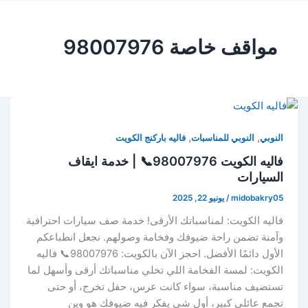
مواقف خاصة 98007976
,
,
النوبي
النوبي للمناسبات
فاليه باركنج الكويت
فاليه الكويت 98007976📞 | خدمة ايقاف
السيارات
midobakry05
/
يونيو 22, 2025
فاليه الكويت: لمناسباتك الأرقى! خدمة صف سيارات احترافية
وآمنة تضمن راحة ضيوفك وفخامة وصولهم. نجعل انطباعكم
الأول دائمًا الأفضل. احجز الآن بالكويت: 98007976📞 فاليه
الكويت: لمسة الفخامة اللي تخلي مناسباتك أرقى وأسهل لما
تستضيف مناسبة، سواء كانت عرس، حفل تخرج، أو حتى
تجمع عائلي كبير، أول شي يفكر فيه ضيوفك هو وين