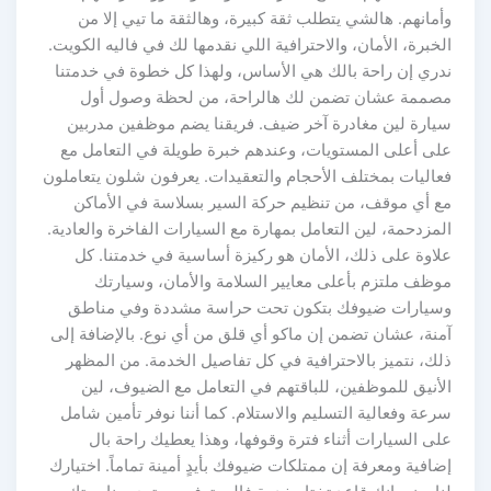
وأمانهم. هالشي يتطلب ثقة كبيرة، وهالثقة ما تيي إلا من
الخبرة، الأمان، والاحترافية اللي نقدمها لك في فاليه الكويت.
ندري إن راحة بالك هي الأساس، ولهذا كل خطوة في خدمتنا
مصممة عشان تضمن لك هالراحة، من لحظة وصول أول
سيارة لين مغادرة آخر ضيف. فريقنا يضم موظفين مدربين
على أعلى المستويات، وعندهم خبرة طويلة في التعامل مع
فعاليات بمختلف الأحجام والتعقيدات. يعرفون شلون يتعاملون
مع أي موقف، من تنظيم حركة السير بسلاسة في الأماكن
المزدحمة، لين التعامل بمهارة مع السيارات الفاخرة والعادية.
علاوة على ذلك، الأمان هو ركيزة أساسية في خدمتنا. كل
موظف ملتزم بأعلى معايير السلامة والأمان، وسيارتك
وسيارات ضيوفك بتكون تحت حراسة مشددة وفي مناطق
آمنة، عشان تضمن إن ماكو أي قلق من أي نوع. بالإضافة إلى
ذلك، نتميز بالاحترافية في كل تفاصيل الخدمة. من المظهر
الأنيق للموظفين، للباقتهم في التعامل مع الضيوف، لين
سرعة وفعالية التسليم والاستلام. كما أننا نوفر تأمين شامل
على السيارات أثناء فترة وقوفها، وهذا يعطيك راحة بال
إضافية ومعرفة إن ممتلكات ضيوفك بأيدٍ أمينة تماماً. اختيارك