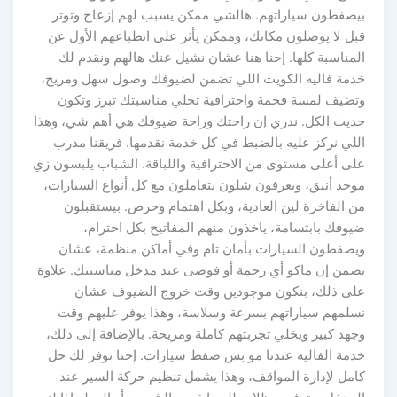
بيصفطون سياراتهم. هالشي ممكن يسبب لهم إزعاج وتوتر
قبل لا يوصلون مكانك، وممكن يأثر على انطباعهم الأول عن
المناسبة كلها. إحنا هنا عشان نشيل عنك هالهم ونقدم لك
خدمة فاليه الكويت اللي تضمن لضيوفك وصول سهل ومريح،
وتضيف لمسة فخمة واحترافية تخلي مناسبتك تبرز وتكون
حديث الكل. ندري إن راحتك وراحة ضيوفك هي أهم شي، وهذا
اللي نركز عليه بالضبط في كل خدمة نقدمها. فريقنا مدرب
على أعلى مستوى من الاحترافية واللباقة. الشباب يلبسون زي
موحد أنيق، ويعرفون شلون يتعاملون مع كل أنواع السيارات،
من الفاخرة لين العادية، وبكل اهتمام وحرص. بيستقبلون
ضيوفك بابتسامة، ياخذون منهم المفاتيح بكل احترام،
ويصفطون السيارات بأمان تام وفي أماكن منظمة، عشان
تضمن إن ماكو أي زحمة أو فوضى عند مدخل مناسبتك. علاوة
على ذلك، بنكون موجودين وقت خروج الضيوف عشان
نسلمهم سياراتهم بسرعة وسلاسة، وهذا يوفر عليهم وقت
وجهد كبير ويخلي تجربتهم كاملة ومريحة. بالإضافة إلى ذلك،
خدمة الفاليه عندنا مو بس صفط سيارات. إحنا نوفر لك حل
كامل لإدارة المواقف، وهذا يشمل تنظيم حركة السير عند