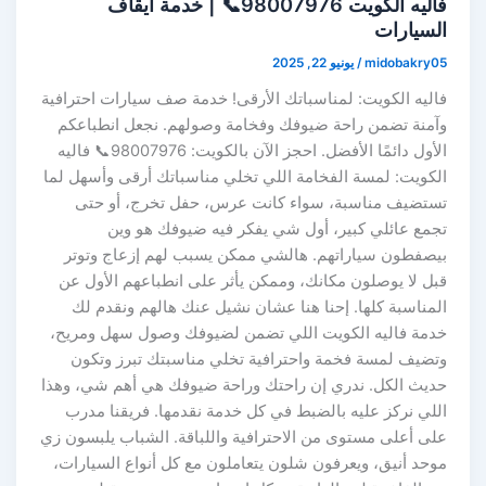
فاليه الكويت 98007976📞 | خدمة ايقاف
السيارات
midobakry05
/
يونيو 22, 2025
فاليه الكويت: لمناسباتك الأرقى! خدمة صف سيارات احترافية
وآمنة تضمن راحة ضيوفك وفخامة وصولهم. نجعل انطباعكم
الأول دائمًا الأفضل. احجز الآن بالكويت: 98007976📞 فاليه
الكويت: لمسة الفخامة اللي تخلي مناسباتك أرقى وأسهل لما
تستضيف مناسبة، سواء كانت عرس، حفل تخرج، أو حتى
تجمع عائلي كبير، أول شي يفكر فيه ضيوفك هو وين
بيصفطون سياراتهم. هالشي ممكن يسبب لهم إزعاج وتوتر
قبل لا يوصلون مكانك، وممكن يأثر على انطباعهم الأول عن
المناسبة كلها. إحنا هنا عشان نشيل عنك هالهم ونقدم لك
خدمة فاليه الكويت اللي تضمن لضيوفك وصول سهل ومريح،
وتضيف لمسة فخمة واحترافية تخلي مناسبتك تبرز وتكون
حديث الكل. ندري إن راحتك وراحة ضيوفك هي أهم شي، وهذا
اللي نركز عليه بالضبط في كل خدمة نقدمها. فريقنا مدرب
على أعلى مستوى من الاحترافية واللباقة. الشباب يلبسون زي
موحد أنيق، ويعرفون شلون يتعاملون مع كل أنواع السيارات،