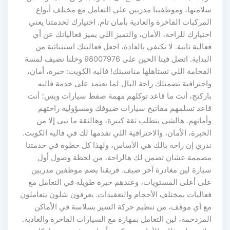
سلامتها، وموظفينا مدربين على التعامل مع مختلف أنواع
المركبات الفاخرة والعادية بأمان تام. اختيارك لخدمتنا يعني
اختيارك للراحة، الأمان، والتميز اللي يميز فعالياتك عن أي
فعالية ثانية. لا تكتفي بالعادة، اجعل فعاليتك استثنائية من
البداية. اتصل فينا الحين على 98007976 وخلنا نضيف لمسة
الفخامة اللي تستاهلها مناسبتك! فاليه الكويت: خبرة، أمان،
واحترافية تضمنلك راحة البال لما تعتمد على خدمة فاليه
باركنج، أنت ما قاعد توكلهم مهمة صفط سيارات وبس؛ أنت
قاعد تسلمهم مفاتيح سيارات ضيوفك ومسؤولية راحتهم
وأمانهم. هالشي يتطلب ثقة كبيرة، وهالثقة ما تيي إلا من
الخبرة، الأمان، والاحترافية اللي نقدمها لك في فاليه الكويت.
ندري إن راحة بالك هي الأساس، ولهذا كل خطوة في خدمتنا
مصممة عشان تضمن لك هالراحة، من لحظة وصول أول
سيارة لين مغادرة آخر ضيف. فريقنا يضم موظفين مدربين
على أعلى المستويات، وعندهم خبرة طويلة في التعامل مع
فعاليات بمختلف الأحجام والتعقيدات. يعرفون شلون يتعاملون
مع أي موقف، من تنظيم حركة السير بسلاسة في الأماكن
المزدحمة، لين التعامل بمهارة مع السيارات الفاخرة والعادية.