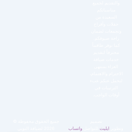
والتقديم لجميع
مناسباتكم
السعيدة من
حفلات وأفراح
وتجمعات لضمان
راحة ضيوفكم.
كما نوفر طاقماً
محترفاً لتقديم
خدمات ضيافة
العزاء بمنتهى
الاحترام والاهتمام،
لنحمل عنكم عبء
الترتيبات في
أوقات الواجب.
تصميم
جميع الحقوق محفوظة ©
وتطوير
ايليت
للتواصل
واتساب
2026 لضيافة النوبي