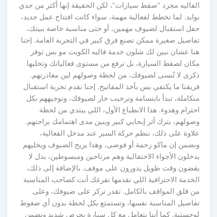
الفاليه مجرد “صفط سيارات”، لكن الحقيقة إنها أكثر من جذي
بوايد. لما تخطط لفعالية مهمة، سواء كانت افتتاح عمل جديد،
حفل استقبال لضيوف مهمين، أو حتى مناسبة خاصة ببيتك،
تفاصيل صغيرة ممكن تصنع فرق كبير في التجربة العامة. إحنا
هنا عشان نبين لك شلون خدمة فاليه الكويت مو بس توفر
مكان لصفط السيارة، بل ترفع من مستوى فعالياتك وتخليها
ذكرى لا تُنسى لضيوفك، من لحظة وصولهم لين مغادرتهم.
فريقنا ما يكتفي بس بأخذ المفاتيح. إحنا نقدم تجربة استقبال
متكاملة، تبدأ بابتسامة وترحيب حار لضيوفك، وتوجيههم بكل
احترام وهدوء. هذا الانطباع الأول، اللي يبتدي من لحظة
وصولهم، يترك أثر إيجابي كبير ويبين مدى اهتمامك براحتهم.
علاوة على ذلك، ننظم حركة السير عند مدخل الفعالية،
ونضمن إن ماكو زحمة أو فوضى، وهذا يريح الضيوف ويخليهم
يدخلون الأجواء الاحتفالية وهم مرتاحين ومبسوطين، بدل لا
يقضون وقت طويل يدورون على موقف. بالإضافة إلى ذلك،
الخدمة الاحترافية اللي نقدمها تفرغك أنت كصاحب المناسبة
من قلق المواقف بالكامل. تقدر تركز على ضيوفك، وعلى
تفاصيل المناسبة نفسها، وتستمتع بكل لحظة بدون أي ضغوط
لوجستية. كما أننا نتعامل مع كل سيارة بحرص شديد ونضمن