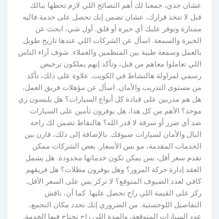
عشان جذي، جمعنا لك أهم النصائح اللي لازم تحطها ببالك
قبل لا تتخذ قرارك، عشان تضمن إنك تحصل على خدمة فاليه
ممتازة وتوفر عليك أي حيرة أو قلق. أول شي، ابحث عن
الخبرة والسمعة. اسأل عن الشركات اللي عندها تاريخ طويل
بالعمل وسمعة طيبة بين المنظمين والعملاء. شوف آراء الناس
اللي تعاملوا معاهم من قبل، وتأكد إنهم يملكون ترخيص
رسمي لمزاولة هالنشاط في الكويت. علاوة على ذلك، تأكد
من مستوى التدريب والأمان. اسأل عن مؤهلات فريق العمل،
هل هم مدربين على قيادة كل أنواع السيارات؟ هل يلبسون زي
موحد؟ الأهم من كل هذا، هل يوفرون تأمين على السيارات
ضد أي ضرر أو سرقة لا قدر الله؟ هالنقاط تضمن لك راحة
البال والأمان لسيارات ضيوفك. بالإضافة إلى ذلك، قارن بين
الخدمات المقدمة، مو بس الأسعار. بعض الشركات ممكن
تقدم سعر أقل، بس يمكن تكون خدماتها محدودة. هل يشمل
العقد إدارة حركة المرور؟ وهل يوفرون مظلات؟ هل فريقهم
كافي لعدد الضيوف المتوقع؟ لا تركز بس على السعر الأقل،
ركز على القيمة اللي راح تحصل عليها. كما أن، ناقش
التفاصيل اللوجستية. من الضروري إنك تحدد مكان التجمع،
عدد السيارات المتوقعة، والمدة اللي راح تحتاج فيها الخدمة.