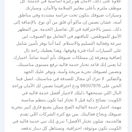
علاوة على ذلك، الأمان هو ركيزة أساسية في خدمتنا. كل
موظف ملتزم بأعلى معايير السلامة والأمان، وسيارتك
وسيارات ضيوفك بتكون تحت حراسة مشددة وفي مناطق
آمنة، عشان تضمن إن ماكو أي قلق من أي نوع. بالإضافة إلى
ذلك، نتميز بالاحترافية في كل تفاصيل الخدمة. من المظهر
الأنيق للموظفين، للباقتهم في التعامل مع الضيوف، لين
سرعة وفعالية التسليم والاستلام. كما أننا نوفر تأمين شامل
على السيارات أثناء فترة وقوفها، وهذا يعطيك راحة بال
إضافية ومعرفة إن ممتلكات ضيوفك بأيدٍ أمينة تماماً. اختيارك
لنا يعني إنك قاعد تختار خدمة فاليه ترفع مستوى مناسبتك،
وتضمن لضيوفك تجربة مريحة وآمنة، وتوفر عليك الجهد
والتفكير. لا تترك أي مجال للصدفة في مناسبتك، اتصل فينا
الحين على 98007976 ودع احترافيتنا تضمن لك الأمان وراحة
البال اللي تستحقها! دليلك لاختيار أفضل خدمة فاليه في
الكويت: نصائح ذكية قبل لا تختار لما تكون بتنظم مناسبة
مهمة، اختيار خدمة الفاليه الصح ممكن يصنع فارق كبير بتجربة
ضيوفك ونجاح فعاليتك. بس مع كثرة الشركات اللي تقدم
هالخدمة، شلون تختار الأفضل؟ ندري إنك تبي خدمة فاليه في
الكويت تكون موثوقة، احترافية، وتستاهل كل دينار تدفعه.