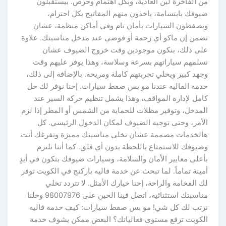
من الفاخرة لين العادية، وبكل اهتمام وحرص. بيستقبلون
ضيوفك بابتسامة، ياخذون منهم المفاتيح بكل احترام،
ويصفطون السيارات بأمان تام وفي أماكن منظمة، عشان
تضمن إن ماكو أي زحمة أو فوضى عند مدخل مناسبتك. علاوة
على ذلك، بنكون موجودين وقت خروج الضيوف عشان
نسلمهم سياراتهم بسرعة وسلاسة، وهذا يوفر عليهم وقت
وجهد كبير ويخلي تجربتهم كاملة ومريحة. بالإضافة إلى ذلك،
خدمة الفاليه عندنا مو بس صفط سيارات. إحنا نوفر لك حل
كامل لإدارة المواقف، وهذا يشمل تنظيم حركة السير عند
المدخل، وتوفير مظلات للحماية من الشمس أو المطر إذا لزم
الأمر، وحتى توجيه الضيوف لمكان الدخول الرئيسي. كل
هالخدمات مصممة عشان تخلي مناسبتك مميزة وتفرغك أنت
وضيوفك للاستمتاع باللحظة بدون أي قلق. كما أننا نلتزم
بأعلى معايير الأمان والسلامة، وسيارات ضيوفك بتكون في أيدٍ
أمينة تماماً. لما تبحث عن خدمة فاليه باركنج في الكويت توفر
لك الفخامة والراحة، إحنا خيارك الأمثل. لا تتردد تخلي
مناسبتك استثنائية، اتصل فينا الحين على 98007976 وخلنا
نرتب لك كل شي! مو بس صفط سيارات: كيف خدمة فاليه
الكويت ترفع مستوى فعالياتك؟ البعض ممكن يشوف خدمة