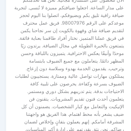
الآن للحصول على استشارة مجانية. نحن هنا لخدمتكم
على مدار الساعة. اجعلوا ضيافتكم مميزة لا تُنسى. لتجربة
ضيافة راقية تليق بكم وبضيوفكم، اتصلوا بنا اليوم لحجز
موعدكم على الرقم 98007976. فريق عمل محترف
لتقديم ضيافة شاي وقهوة بالكويت إن سر نجاحنا يكمن
في فريق عملنا المتميز. نختار أفراد طاقمنا بعناية فائقة.
يتمتعون بالخبرة الطويلة في مجال الضيافة. يرتدون زيًا
موحدًا وأنيقًا يعكس الاحترافية. يتميزون باللباقة وحسن
المظهر دائمًا. يتعاملون مع جميع الضيوف بابتسامة
وترحيب. يقدمون الخدمة بهدوء وسلاسة دون إزعاج.
يمتلكون مهارات تواصل عالية وممتازة. يستجيبون لطلبات
الضيوف بسرعة وكفاءة. يحرصون على تلبية كافة
الاحتياجات بدقة. يتم تدريبهم بشكل دوري ومستمر.
يتعلمون أحدث فنون تقديم المشروبات. يتقنون فن
الإتيكيت والتعامل مع كبار الشخصيات. يضمنون أن كل
ضيف يشعر بأنه محط اهتمام. هذا الفريق هو واجهتنا
المشرفة أمامكم. إنهم يعملون بتفانٍ وإخلاص لضمان
رضاكم. نحن نثق بقدرتهم على إدارة أكبر المناسبات.