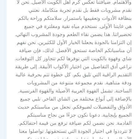
والاهتمام. ضيافتنا تعكس كرم أهل الكويت الأصيل. نحن لا
نقدم مشروبات فقط بل نقدم تجربة متكاملة. نعتني
بنظافة الأدوات وتعقيمها باستمرار. سلامتكم وراحة بالكم
هي غايتنا الأولى. نستخدم مياه نقية ومفلترة في جميع
تحضيراتنا. هذا يضمن نقاء الطعم وجودة المشروب النهائي.
إن التزامنا بالجودة يجعلنا الخيار الأول للكثيرين. نحن نفهم
أن مناسباتكم الخاصة تستحق الأفضل. لذلك، فإن ضيافة
شاي وقهوة بالكويت التي نوفرها لكم تتجاوز كل التوقعات.
نراعي أدق التفاصيل من اختيار الأكواب الأنيقة. إلى طريقة
التقديم الراقية التي تليق بكم. كل خطوة تتم بحرفية عالية
ودقة متناهية. نقدم مجموعة متنوعة من المشروبات
الساخنة. تشمل القهوة العربية الأصيلة والقهوة الفرنسية.
بالإضافة إلى أنواع مختلفة من الشاي الفاخر. نلبي جميع
الأذواق والتفضيلات لضيوفكم. نجعل من مناسبتكم حديث
الجميع بإيجابية. دعونا نكون جزءًا من نجاح مناسبتكم
القادمة. نحن نضمن لكم ضيافة ترفع من قيمة احتفالكم.
لا تترددوا في اختيار الجودة التي تستحقونها. تواصلوا معنا