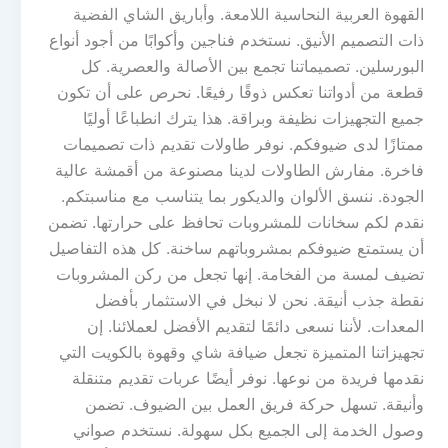
القهوة العربية النحاسية اللامعة. وأباريق الشاي الفضية
ذات التصميم الأنيق. نستخدم فناجين وأكوابًا من أجود أنواع
البورسلين. تصميماتنا تجمع بين الأصالة والعصرية. كل
قطعة من أدواتنا تعكس ذوقًا رفيعًا. نحرص على أن تكون
جميع التجهيزات نظيفة وبراقة. هذا يترك انطباعًا أوليًا
ممتازًا لدى ضيوفكم. نوفر طاولات تقديم ذات تصميمات
فاخرة. مفارش الطاولات لدينا مصنوعة من أقمشة عالية
الجودة. ننسق الألوان والديكور بما يتناسب مع مناسبتكم.
نقدم لكم سخانات للمشروبات تحافظ على حرارتها. تضمن
أن يستمتع ضيوفكم بمشروباتهم ساخنة. كل هذه التفاصيل
تضيف لمسة من الفخامة. إنها تجعل من ركن المشروبات
نقطة جذب أنيقة. نحن لا نبخل في الاستثمار بأفضل
المعدات. لأننا نسعى دائمًا لتقديم الأفضل لعملائنا. إن
تجهيزاتنا المتميزة تجعل ضيافة شاي وقهوة بالكويت التي
نقدمها فريدة من نوعها. نوفر أيضًا عربات تقديم متنقلة
وأنيقة. تسهل حركة فريق العمل بين الضيوف. تضمن
وصول الخدمة إلى الجميع بكل سهولة. نستخدم صواني