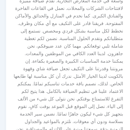
واسعة في خدمة المعارض التجارية. نقدم ضيافة مميزة
لافتتاحات الشركات والمحلات. نعمل في القاعات الفاخرة
والفنادق الكبرى. كما نخدم في المنازل والحدائق والأماكن
المفتوحة. فريقنا قادر على التكيف مع أي مكان وظرف.
نخطط لكل مناسبة بشكل فردي ومخصص. نستمع إلى
متطلباتكم ونقدم الحلول المناسبة. نضمن لكم تغطية
شاملة تلبي توقعاتكم. مهما كان عدد ضيوفكم، نحن
جاهزون. لدينا العدد الكافي من الموظفين والمعدات.
يمكننا خدمة المناسبات الكبيرة والصغيرة بكفاءة. إن
مرونتنا وقدرتنا على التكيف تجعل ضيافة شاي وقهوة
بالكويت لدينا الخيار الأمثل. ندرك أن كل مناسبة لها طابعها
الخاص. لذلك، نصمم باقة خدمات تناسبكم تمامًا. يمكنكم
الاعتماد علينا في تنظيم الضيافة بالكامل. هذا يتيح لكم
التفرغ للاستمتاع بوقتكم. نحن نتولى كل شيء من الألف
إلى الياء. نصل إلى الموقع قبل الموعد بوقت كافٍ. نقوم
بتجهيز كل شيء ليكون جاهزًا تمامًا. نضمن سير الخدمة
بسلاسة ودون أي معوقات. نلتزم بالمواعيد والجداول
الزمنية بدقة. سمعتنا مبنية على الالتزام والمصداقية. نحن