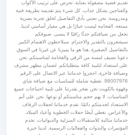
تقديم فضية مصقولة بعناية. نحرص على ترتيب الأكواب
والفناجين بشكل جذاب. كل شيء يتم تقديمه بطريقة فنية
ومدروسة. نحن نعتني بأدق التفاصيل لخلق تجربة بصرية
ممتعة. الفخامة ليست خيارًا بل هي معيار أساسي لدينا.
نجعل من ضيافتكم حدثًا راقيًا لا ينسى. ضيوفكم
سيشعرون بالتقدير والاحترام. سيلاحظون الاهتمام الكبير
بالتفاصيل الصغيرة. هذا هو ما يميزنا عن غيرنا في السوق.
دعونا نضيف لمسة من الرقي والفخامة لمناسبتكم. نحن
على استعداد لتلبية كافة متطلباتكم. لضمان مظهر مشرف
وضيافة فاخرة، احجزوا خدماتنا عبر الاتصال على الرقم
98007976. تغطية شاملة للمناسبات مع ضيافة شاي
وقهوة بالكويت نحن نفخر بقدرتنا على تلبية احتياجات جميع
المناسبات. لا يهم حجم مناسبتكم أو نوعها. نحن على أتم
الاستعداد لخدمتكم دائمًا. نقدم خدماتنا لحفلات الزفاف
والأعراس. نغطي أيضًا حفلات الخطوبة وأعياد الميلاد.
خدماتنا مثالية للاستقبالات المنزلية والديوانيات. نخدم
المؤتمرات والندوات والفعاليات الرسمية. لدينا خبرة