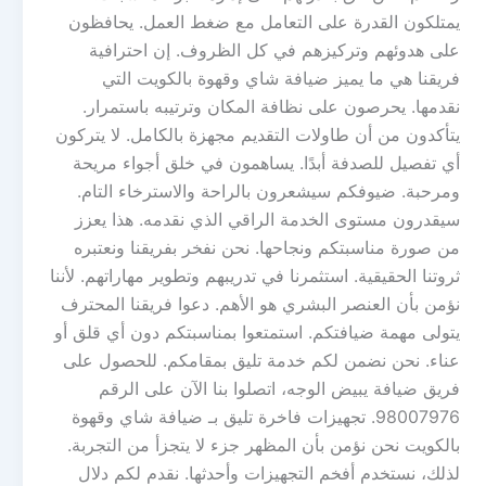
يمتلكون القدرة على التعامل مع ضغط العمل. يحافظون
على هدوئهم وتركيزهم في كل الظروف. إن احترافية
فريقنا هي ما يميز ضيافة شاي وقهوة بالكويت التي
نقدمها. يحرصون على نظافة المكان وترتيبه باستمرار.
يتأكدون من أن طاولات التقديم مجهزة بالكامل. لا يتركون
أي تفصيل للصدفة أبدًا. يساهمون في خلق أجواء مريحة
ومرحبة. ضيوفكم سيشعرون بالراحة والاسترخاء التام.
سيقدرون مستوى الخدمة الراقي الذي نقدمه. هذا يعزز
من صورة مناسبتكم ونجاحها. نحن نفخر بفريقنا ونعتبره
ثروتنا الحقيقية. استثمرنا في تدريبهم وتطوير مهاراتهم. لأننا
نؤمن بأن العنصر البشري هو الأهم. دعوا فريقنا المحترف
يتولى مهمة ضيافتكم. استمتعوا بمناسبتكم دون أي قلق أو
عناء. نحن نضمن لكم خدمة تليق بمقامكم. للحصول على
فريق ضيافة يبيض الوجه، اتصلوا بنا الآن على الرقم
98007976. تجهيزات فاخرة تليق بـ ضيافة شاي وقهوة
بالكويت نحن نؤمن بأن المظهر جزء لا يتجزأ من التجربة.
لذلك، نستخدم أفخم التجهيزات وأحدثها. نقدم لكم دلال