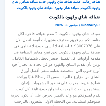
,
,
,
ضيافة رجالية
خدمة ضيافة شاي وقهوة
خدمة ضيافة نسائي
شاي
,
,
وقهوة بالكويت
ضيافة شاي وقهوة
ضيافة شاي وقهوة بالكويت
ضيافة شاي وقهوة بالكويت
midobakry05
/
سبتمبر 30, 2025
ضيافة شاي وقهوة بالكويت ؟ نقدم ضيافة فاخرة لكل
مناسباتكم مع فريق محترف وتجهيزات أنيقة. اتصل الآن
على 98007976📞 لضيافة لا تُنسى. جودة لا تضاهى في
ضيافة شاي وقهوة بالكويت نحن نضع معايير الضيافة في
مقدمة أولوياتنا. كل تفصيل صغير يحظى باهتمامنا الكامل.
نؤمن بأن تقديم الشاي والقهوة هو فن بحد ذاته. نختار أجود
أنواع حبوب البن المحمصة بعناية. ننتقي أفضل أوراق
الشاي من مزارع عالمية. نضمن لكم مذاقًا غنيًا ورائحة
عطرة. فريقنا مدرب على تحضير المشروبات بإتقان.
يستخدمون أحدث المعدات لضمان جودة ثابتة. كل كوب
يقدم لضيوفكم هو وعد بالتميز. نحرص على أن تكون تجربة
ضيوفكم استثنائية. من اللحظة الأولى يشعرون بالترحيب