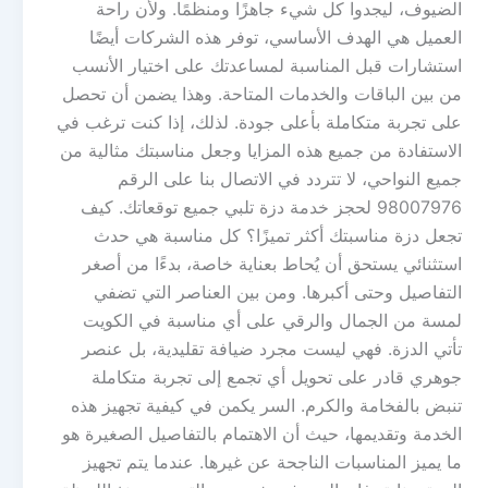
الضيوف، ليجدوا كل شيء جاهزًا ومنظمًا. ولأن راحة
العميل هي الهدف الأساسي، توفر هذه الشركات أيضًا
استشارات قبل المناسبة لمساعدتك على اختيار الأنسب
من بين الباقات والخدمات المتاحة. وهذا يضمن أن تحصل
على تجربة متكاملة بأعلى جودة. لذلك، إذا كنت ترغب في
الاستفادة من جميع هذه المزايا وجعل مناسبتك مثالية من
جميع النواحي، لا تتردد في الاتصال بنا على الرقم
98007976 لحجز خدمة دزة تلبي جميع توقعاتك. كيف
تجعل دزة مناسبتك أكثر تميزًا؟ كل مناسبة هي حدث
استثنائي يستحق أن يُحاط بعناية خاصة، بدءًا من أصغر
التفاصيل وحتى أكبرها. ومن بين العناصر التي تضفي
لمسة من الجمال والرقي على أي مناسبة في الكويت
تأتي الدزة. فهي ليست مجرد ضيافة تقليدية، بل عنصر
جوهري قادر على تحويل أي تجمع إلى تجربة متكاملة
تنبض بالفخامة والكرم. السر يكمن في كيفية تجهيز هذه
الخدمة وتقديمها، حيث أن الاهتمام بالتفاصيل الصغيرة هو
ما يميز المناسبات الناجحة عن غيرها. عندما يتم تجهيز