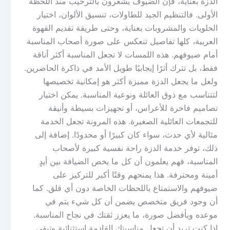
الدزة بعناية، فإن الضيوف يشعرون بالترحيب منذ اللحظة
الأولى. فالتنظيم الجيد للطاولات، تنسيق الألوان، اختيار
الحلويات والمشروبات بعناية، وحتى طريقة تقديم القهوة
العربية، كلها تفاصيل تنعكس على صورة أصحاب المناسبة
أمام ضيوفهم. هذه اللمسات لا تجعل المناسبة أكثر أناقة
فقط، بل تترك أثرًا إيجابيًا طويل الأمد في ذاكرة الحاضرين.
ولعل ما يجعل الدزة مميزة أكثر هو إمكانية تخصيصها
لتتناسب مع ذوق العائلة ونوعية المناسبة. يمكن اختيار
تصاميم فاخرة للأعراس، أو تجهيزات بسيطة وأنيقة
للتجمعات العائلية الصغيرة. هذه المرونة تجعل الخدمة
مثالية لأي حدث، سواء كان كبيرًا أو محدودًا. إضافة إلى
ذلك، توفر خدمة الدزة راحة نفسية كبيرة لأصحاب
المناسبة، فهم يعلمون أن كل ما يخص الضيافة بين أيدٍ
أمينة ومحترفة. هذا يمنحهم وقتًا أكبر للتركيز على
ضيوفهم والاستمتاع باللحظات الخاصة دون أي قلق. كما
أن وجود فريق متخصص يضمن أن كل شيء يتم في
موعده وبأفضل صورة، ما يعزز ثقتك في نجاح المناسبة.
إذا كنت تريد أن تجعل مناسبتك القادمة استثنائية وتبقى