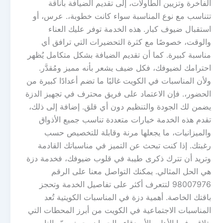
الفاخرة وتزيين الطاولات، إلى تقديم الضيافة بأناقة
تتناسب مع نوع المناسبة سواء كانت خطوبة،. عرس، أو
استقبال ضيوف كبار. هذه الخدمة توفر عليك العناء
والوقت، خصوصًا مع كثرة التحضيرات التي ترافق أي
مناسبة كبيرة. كما أن تقديم الضيافة بشكل متكامل يُظهر
احترامك لضيوفك، فكل ضيف يشعر بأنه مميز ومُقدَّر.
ولأن المناسبات في الكويت غالبًا ما تضم أعدادًا كبيرة من
الحضور،. فإن الاعتماد على فريق محترف في تجهيز الدزة
يضمن لك الجودة والتنظيم دون أي قلق. إضافة إلى ذلك،
تقدم هذه الخدمة خيارات متعددة تناسب جميع الأذواق
والميزانيات، ما يجعلها مرنة وقابلة للتخصيص حسب
رغبتك. إذا كنت تبحث عن التميز في مناسباتك القادمة
وتريد أن تترك ذكرى طيبة في قلوب ضيوفك، فخدمة دزة
هي الحل المثالي. يمكنك التواصل معنا على الرقم
98007976 لتتعرف أكثر على تفاصيل الخدمة وتحجز
باقتك الخاصة. أهمية دزة في المناسبات الكويتية تُعد
المناسبات الاجتماعية في الكويت من أبرز المحطات التي