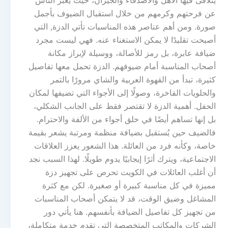
يتلاقى فيها الأهل والأصدقاء والجيران، حيث يعبّر الناس
عن فرحتهم وكرمهم من خلال استقبال الضيوف بأجمل
صورة. ومن أهم عناصر هذه المناسبات تأتي الدزة, التي
أصبحت تقليدًا لا يمكن الاستغناء عنه. فهي ليست مجرد
ضيافة عابرة، بل رمز للأصالة، ووسيلة لإبراز مكانة
أصحاب المناسبة أمام ضيوفهم. الدزة تحمل معها تفاصيل
كثيرة، تبدأ من القهوة العربية والشاي مرورًا بالتمر
والحلويات الفاخرة، وصولًا إلى الأجواء التي تضيفها لمكان
الحفل. أهمية الدزة لا تقتصر فقط على الجانب الشكلي،
بل إنها تساهم أيضًا في خلق أجواء من الألفة والاحترام.
فالضيف حين يُستقبل بضيافة منظمة ومرتبة يشعر بقيمة
خاصة، وكأنه فرد من العائلة. هذا الشعور يعزز العلاقات
الاجتماعية، ويترك أثرًا إيجابيًا يدوم طويلًا. لهذا السبب نجد
أن أغلب العائلات في الكويت تحرص على تجهيز دزة
مميزة في كل مناسبة كبيرة أو صغيرة. لكن مع كثرة
المشاغل وضيق الوقت، قد لا يتمكن أصحاب المناسبات
من تجهيز كل تفاصيل الضيافة بأنفسهم. هنا يأتي دور
الشركات والمكاتب المتخصصة التي تقدم خدمة متكاملة،