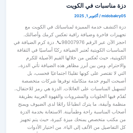
دزة مناسبات في الكويت
midobakry05
/
أكتوبر 1, 2025
دزة اكتشف خدمة المميزة لمناسباتك في الكويت مع
تجهيزات فاخرة وضيافة راقية تعكس كرمك وأصالتك.
احجز الآن عبر الرقم 98007976📞. دزة كرم الضيافة في
المناسبات الكويتية تُعتبر الضيافة ركنًا أساسيًا في الثقافة
الكويتية، حيث تُعكس من خلالها القيم الأصيلة للكرم
والاحترام. ومن بين أبرز مظاهر هذه الضيافة تأتي الدزة،.
التي لا تقتصر على كونها تقليدًا اجتماعيًا فحسب، بل
أصبحت اليوم خدمة متكاملة توفرها شركات متخصصة
لتسهيل المناسبات على العائلات. الدزة هي رمز للاحتفال،.
تُقدّم فيها الحلويات والمشروبات والقهوة العربية بطريقة
منظمة وأنيقة، ما يترك انطباعًا رائعًا لدى الضيوف ويمنح
أصحاب المناسبة راحة وطمأنينة. الاستعانة بخدمة الدزة
من مكتب متخصص يمنحك ميزة كبيرة، حيث يتم تجهيز
كل التفاصيل من الألف إلى الياء. من اختيار الأدوات