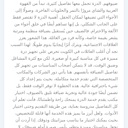
ضيوفهم. الدزة تحمل معها تفاصيل كثيرة، تبدأ من القهوة
العربية والشاي مرورًا بالتمر والحلويات الفاخرة، وصولًا إلى
الأجواء التي تضيفها لمكان الحفل. أهمية الدزة لا تقتصر فقط
على الجانب الشكلي، بل إنها تساهم أيضًا في خلق أجواء من
الألفة والاحترام. فالضيف حين يُستقبل بضيافة منظمة ومرتبة
يشعر بقيمة خاصة، وكأنه فرد من العائلة. هذا الشعور يعزز
العلاقات الاجتماعية، ويترك أثرًا إيجابيًا يدوم طويلًا. لهذا السبب
نجد أن أغلب العائلات في الكويت تحرص على تجهيز دزة
مميزة في كل مناسبة كبيرة أو صغيرة. لكن مع كثرة المشاغل
وضيق الوقت، قد لا يتمكن أصحاب المناسبات من تجهيز كل
تفاصيل الضيافة بأنفسهم. هنا يأتي دور الشركات والمكاتب
المتخصصة التي تقدم خدمة متكاملة، بحيث يتم إعداد كل
شيء باحترافية عالية. هذه الخطوة لا توفر الوقت فقط، بل
تضمن أيضًا جودة عالية وتجربة ضيافة تليق بالضيوف. اختيار
مكتب يقدم خدمة الدزة يمنحك راحة واطمئنانًا، فأنت تعلم أن
كل التفاصيل مدروسة بعناية، من طريقة التقديم وحتى اختيار
الأدوات. ولعل أبرز ما يميز هذه الخدمة أنها قابلة للتخصيص،
بحيث يمكنك اختيار ما يناسب ميزانيتك وذوقك. إذا أردت أن
تجعل مناسبتك مميزة وتظهر بأبهى صورة أمام ضيوفك، لا