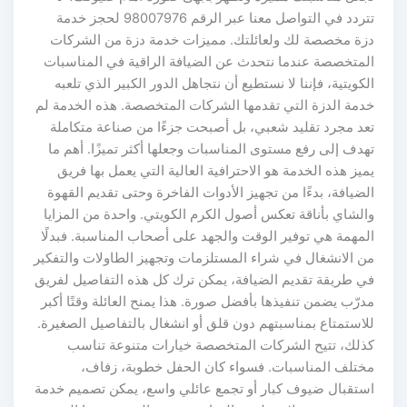
تتردد في التواصل معنا عبر الرقم 98007976 لحجز خدمة
دزة مخصصة لك ولعائلتك. مميزات خدمة دزة من الشركات
المتخصصة عندما نتحدث عن الضيافة الراقية في المناسبات
الكويتية، فإننا لا نستطيع أن نتجاهل الدور الكبير الذي تلعبه
خدمة الدزة التي تقدمها الشركات المتخصصة. هذه الخدمة لم
تعد مجرد تقليد شعبي، بل أصبحت جزءًا من صناعة متكاملة
تهدف إلى رفع مستوى المناسبات وجعلها أكثر تميزًا. أهم ما
يميز هذه الخدمة هو الاحترافية العالية التي يعمل بها فريق
الضيافة، بدءًا من تجهيز الأدوات الفاخرة وحتى تقديم القهوة
والشاي بأناقة تعكس أصول الكرم الكويتي. واحدة من المزايا
المهمة هي توفير الوقت والجهد على أصحاب المناسبة. فبدلًا
من الانشغال في شراء المستلزمات وتجهيز الطاولات والتفكير
في طريقة تقديم الضيافة، يمكن ترك كل هذه التفاصيل لفريق
مدرّب يضمن تنفيذها بأفضل صورة. هذا يمنح العائلة وقتًا أكبر
للاستمتاع بمناسبتهم دون قلق أو انشغال بالتفاصيل الصغيرة.
كذلك، تتيح الشركات المتخصصة خيارات متنوعة تناسب
مختلف المناسبات. فسواء كان الحفل خطوبة، زفاف،
استقبال ضيوف كبار أو تجمع عائلي واسع، يمكن تصميم خدمة