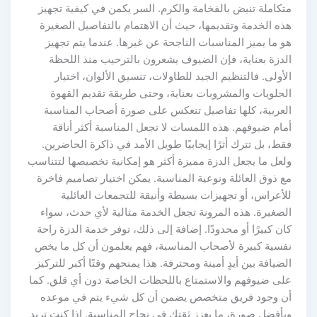
متكاملة تنبض بالفخامة والكرم. السر يكمن في كيفية تجهيز
هذه الخدمة وتقديمها، حيث أن الاهتمام بالتفاصيل الصغيرة
هو ما يميز المناسبات الناجحة عن غيرها. عندما يتم تجهيز
الدزة بعناية، فإن الضيوف يشعرون بالترحيب منذ اللحظة
الأولى. فالتنظيم الجيد للطاولات، تنسيق الألوان، اختيار
الحلويات والمشروبات بعناية، وحتى طريقة تقديم القهوة
العربية، كلها تفاصيل تنعكس على صورة أصحاب المناسبة
أمام ضيوفهم. هذه اللمسات لا تجعل المناسبة أكثر أناقة
فقط، بل تترك أثرًا إيجابيًا طويل الأمد في ذاكرة الحاضرين.
ولعل ما يجعل الدزة مميزة أكثر هو إمكانية تخصيصها لتتناسب
مع ذوق العائلة ونوعية المناسبة. يمكن اختيار تصاميم فاخرة
للأعراس، أو تجهيزات بسيطة وأنيقة للتجمعات العائلية
الصغيرة. هذه المرونة تجعل الخدمة مثالية لأي حدث، سواء
كان كبيرًا أو محدودًا. إضافة إلى ذلك، توفر خدمة الدزة راحة
نفسية كبيرة لأصحاب المناسبة، فهم يعلمون أن كل ما يخص
الضيافة بين أيدٍ أمينة ومحترفة. هذا يمنحهم وقتًا أكبر للتركيز
على ضيوفهم والاستمتاع باللحظات الخاصة دون أي قلق. كما
أن وجود فريق متخصص يضمن أن كل شيء يتم في موعده
وبأفضل صورة، ما يعزز ثقتك في نجاح المناسبة. إذا كنت تريد