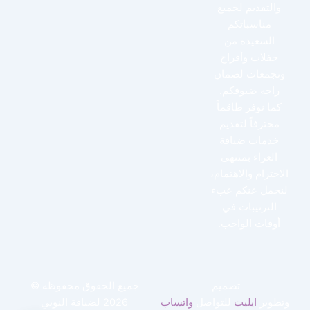
والتقديم لجميع
مناسباتكم
السعيدة من
حفلات وأفراح
وتجمعات لضمان
راحة ضيوفكم.
كما نوفر طاقماً
محترفاً لتقديم
خدمات ضيافة
العزاء بمنتهى
الاحترام والاهتمام،
لنحمل عنكم عبء
الترتيبات في
أوقات الواجب.
تصميم
جميع الحقوق محفوظة ©
وتطوير
ايليت
للتواصل
واتساب
2026 لضيافة النوبي