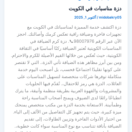
دزة مناسبات في الكويت
midobakry05
/
أكتوبر 1, 2025
دزة اكتشف خدمة المميزة لمناسباتك في الكويت مع
تجهيزات فاخرة وضيافة راقية تعكس كرمك وأصالتك. احجز
الآن عبر الرقم 98007976📞. دزة كرم الضيافة في
المناسبات الكويتية تُعتبر الضيافة ركنًا أساسيًا في الثقافة
الكويتية، حيث تُعكس من خلالها القيم الأصيلة للكرم والاحترام.
ومن بين أبرز مظاهر هذه الضيافة تأتي الدزة،. التي لا تقتصر
على كونها تقليدًا اجتماعيًا فحسب، بل أصبحت اليوم خدمة
متكاملة توفرها شركات متخصصة لتسهيل المناسبات على
العائلات. الدزة هي رمز للاحتفال،. تُقدّم فيها الحلويات
والمشروبات والقهوة العربية بطريقة منظمة وأنيقة، ما يترك
انطباعًا رائعًا لدى الضيوف ويمنح أصحاب المناسبة راحة
وطمأنينة. الاستعانة بخدمة الدزة من مكتب متخصص يمنحك
ميزة كبيرة، حيث يتم تجهيز كل التفاصيل من الألف إلى الياء.
من اختيار الأدوات الفاخرة وتزيين الطاولات، إلى تقديم
الضيافة بأناقة تتناسب مع نوع المناسبة سواء كانت خطوبة،.