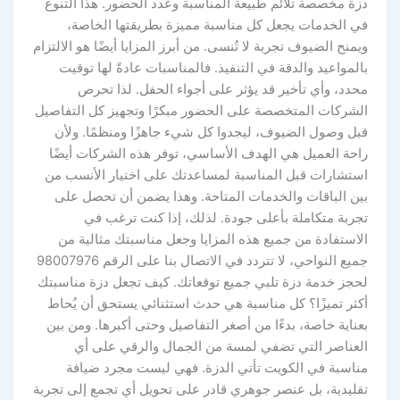
دزة مخصصة تلائم طبيعة المناسبة وعدد الحضور. هذا التنوع
في الخدمات يجعل كل مناسبة مميزة بطريقتها الخاصة،
ويمنح الضيوف تجربة لا تُنسى. من أبرز المزايا أيضًا هو الالتزام
بالمواعيد والدقة في التنفيذ. فالمناسبات عادةً لها توقيت
محدد، وأي تأخير قد يؤثر على أجواء الحفل. لذا تحرص
الشركات المتخصصة على الحضور مبكرًا وتجهيز كل التفاصيل
قبل وصول الضيوف، ليجدوا كل شيء جاهزًا ومنظمًا. ولأن
راحة العميل هي الهدف الأساسي، توفر هذه الشركات أيضًا
استشارات قبل المناسبة لمساعدتك على اختيار الأنسب من
بين الباقات والخدمات المتاحة. وهذا يضمن أن تحصل على
تجربة متكاملة بأعلى جودة. لذلك، إذا كنت ترغب في
الاستفادة من جميع هذه المزايا وجعل مناسبتك مثالية من
جميع النواحي، لا تتردد في الاتصال بنا على الرقم 98007976
لحجز خدمة دزة تلبي جميع توقعاتك. كيف تجعل دزة مناسبتك
أكثر تميزًا؟ كل مناسبة هي حدث استثنائي يستحق أن يُحاط
بعناية خاصة، بدءًا من أصغر التفاصيل وحتى أكبرها. ومن بين
العناصر التي تضفي لمسة من الجمال والرقي على أي
مناسبة في الكويت تأتي الدزة. فهي ليست مجرد ضيافة
تقليدية، بل عنصر جوهري قادر على تحويل أي تجمع إلى تجربة