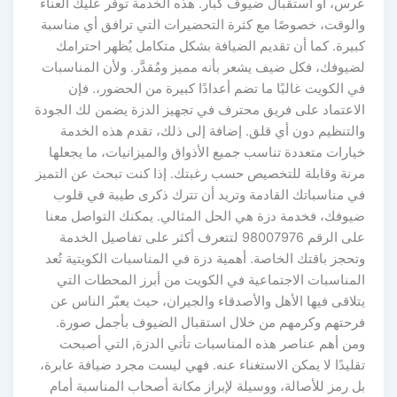
عرس، أو استقبال ضيوف كبار. هذه الخدمة توفر عليك العناء
والوقت، خصوصًا مع كثرة التحضيرات التي ترافق أي مناسبة
كبيرة. كما أن تقديم الضيافة بشكل متكامل يُظهر احترامك
لضيوفك، فكل ضيف يشعر بأنه مميز ومُقدَّر. ولأن المناسبات
في الكويت غالبًا ما تضم أعدادًا كبيرة من الحضور،. فإن
الاعتماد على فريق محترف في تجهيز الدزة يضمن لك الجودة
والتنظيم دون أي قلق. إضافة إلى ذلك، تقدم هذه الخدمة
خيارات متعددة تناسب جميع الأذواق والميزانيات، ما يجعلها
مرنة وقابلة للتخصيص حسب رغبتك. إذا كنت تبحث عن التميز
في مناسباتك القادمة وتريد أن تترك ذكرى طيبة في قلوب
ضيوفك، فخدمة دزة هي الحل المثالي. يمكنك التواصل معنا
على الرقم 98007976 لتتعرف أكثر على تفاصيل الخدمة
وتحجز باقتك الخاصة. أهمية دزة في المناسبات الكويتية تُعد
المناسبات الاجتماعية في الكويت من أبرز المحطات التي
يتلاقى فيها الأهل والأصدقاء والجيران، حيث يعبّر الناس عن
فرحتهم وكرمهم من خلال استقبال الضيوف بأجمل صورة.
ومن أهم عناصر هذه المناسبات تأتي الدزة, التي أصبحت
تقليدًا لا يمكن الاستغناء عنه. فهي ليست مجرد ضيافة عابرة،
بل رمز للأصالة، ووسيلة لإبراز مكانة أصحاب المناسبة أمام