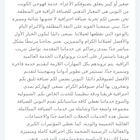
صغير أو كبير يتعلق بضيوفكم الأعزاء. خدمة قهوجي الكويت
من النوبي هي المعيار الذهبي للضيافة الراقية في المنطقة.
نحن نضمن لكم تجربة ضيافة احترافية لا تشوبها شائبة ومميزة
جدًا. نبني سمعتنا القوية على الثقة المطلقة والالتزام التام
بالوعود التي نقطعها لعملائنا. نسعى دائمًا لنكون الخيار الأول
والأفضل لعملائنا الكرام والمميزين. نعتبر نجاحنا مرتبطًا بشكل
مباشر جدًا بمدى رضاكم عن خدماتنا المقدمة. نواصل تدريب
فريقنا باستمرار على أحدث بروتوكولات الخدمة العالمية
الراقية. يتم تزويدهم بكل المهارات اللازمة لتقديم خدمة فاخرة
ومتميزة جدًا. نستثمر في تطوير أدواتنا ومنهجيتنا لتقديم
الأفضل لضيوفكم دائمًا. النوبي يضمن لكم ضيافة تليق بكم
وتفخرون بها أمام ضيوفكم الكرام. نسعى لإبهاركم بمدى
احترافية فريقنا ودقة تنظيمنا للحدث الخاص بكم. الشمولية
والتنوع خدماتنا تغطي كافة مناسباتكم تقدم النوبي للضيافة
مجموعة واسعة جدًا وشاملة من خدمات الضيافة المتكاملة.
تشمل هذه الخدمات الحفلات الخاصة جدًا والاجتماعات
العائلية الحميمة والودية. كما نغطي المؤتمرات الكبرى
والفعاليات الرسمية الضخمة بكل احترافية كاملة ومتميزة.
مهما كان نوع المناسبة وحجمها وعدد المدعوين فنحن