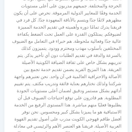
الحرجة والمختلفة. جميعهم مدربون على أعلى مستويات
الخدمة وفقًا للمعايير الدولية المرموقة. نحرص على أن يكون
مظهرهم لائقًا جدًا ويتسم بالأناقة المعهودة جدًا. كل فرد في
فريقنا يدرك تمامًا دوره وأهميته في تقديم الخدمة المميزة
لضيوفكم. يمتلكون القدرة على العمل تحت الضغط بكفاءة
عالية جدًا وفعالية ملحوظة. هم خبراء في التعامل مع الضيوف
المختلفين بأسلوب مهذب ومحترم وودود. يتميزون كذلك
بالسرعة والدقة في تقديم الطلبات دون أي تأخير يذكر. يتم
تدريبهم بشكل خاص على ثقافة الضيافة الكويتية الأصيلة
العريقة. هذا المزيج الفريد يضمن تقديم خدمة تجمع بين
الأصالة والاحترافية العالمية في آن واحد. نحن نعتبرهم واجهة
شركتنا ولذلك نختارهم بعناية فائقة وتدريب مكثف. يتم تقييم
أدائهم بشكل مستمر ودقيق لضمان أعلى مستويات الجودة
المطلوبة. هم قادرون على توقع احتياجات الضيوف قبل أن
يطلبوها فعليًا منهم مباشرة. هذا المستوى الرفيع من الخدمة
الاستباقية هو ما يميزنا بشكل كبير ومحسوس. نحن نوفر
أفضل طاقم قهوجي الكويت مدرب على أصول تقديم القهوة
العربية الأصيلة. فريقنا هو العنصر الأهم والرئيسي في معادلة