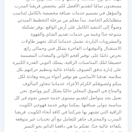
مستعدون تمامًا لتقديم الأفضل لكم. يتخصص فريقنا المدرب
والمؤهل في تصميم خدمات ضيافة مخصصة بالكامل لتناسب
متطلباتكم الخاصة. نبدأ معكم من مرحلة التخطيط المبدئي
وصولًا إلى التنفيذ الكامل على أرض الواقع. نوفر تشكيلة
متنوعة جدًا وغنية من خدمات تقديم الشاي والقهوة
والمشروبات الباردة. تشمل خدماتنا كذلك تجهيز طاولات
الاستقبال والبوفيهات الفاخرة بشكل فني وجمالي رائع.
نحرص دائمًا على توفير أفخم الأواني والمعدات المصممة
خصيصًا لتلك المناسبات الراقية. يمتلك النوبي القدرة الكبيرة
على إدارة تدفق الضيوف بكفاءة عالية وتنظيم حركتهم بكل
سلاسة. هدفنا الأساسي هو توفير أجواء مريحة وهادئة لكل
منكم ولضيوفكم الكرام الأعزاء. خدماتنا تتجاوز المألوف
والمتاح في السوق المحلي حاليًا بشكل كبير وواضح. نحن
نعمل بجد متواصل لتقديم مستوى خدمة خمس نجوم في كل
مناسبة نتولى ضيافتها. يمكننا توفير خدمة قهوجي الكويت
الراقية التي تشتهر بها شركتنا في كافة أنحاء الكويت. فريقنا
المدرب والمحترف جاهز للتعامل مع أي تحديات غير متوقعة
بكفاءة عالية جدًا. ثقتكم بنا هي دافعنا الدائم نحو التميز