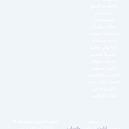
والتقديم لجميع
مناسباتكم
السعيدة من
حفلات وأفراح
وتجمعات لضمان
راحة ضيوفكم.
كما نوفر طاقماً
محترفاً لتقديم
خدمات ضيافة
العزاء بمنتهى
الاحترام والاهتمام،
لنحمل عنكم عبء
الترتيبات في
أوقات الواجب.
تصميم
جميع الحقوق محفوظة ©
وتطوير
ايليت
للتواصل
واتساب
2026 لضيافة النوبي