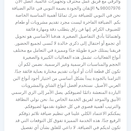
والرقي مع فريق عمل محترف وتجهيزات عالمية. اتصل الآن
98007976📞 الإتقان والجودة بصمة النوبي في عالم الضيافة
نحن في النوبي للضيافة ندرك تمامًا أهمية المناسبة الخاصة
بكم. الضيافة الفاخرة ليست مجرد تقديم مشروبات أو طعام
للضيوف الكرام. إنها فن راق يتطلب دقة ومهارة فائقة
واهتمامًا بأدق التفاصيل الصغيرة. هدفنا الأساسي هو تحويل
أي تجمع أو احتفال إلى ذكرى خالدة لا تُنسى لجميع الحضور.
فريقنا يمتلك خبرة طويلة جدًا ومميزة في التعامل مع مختلف
أنواع الفعاليات. تشمل هذه الفعاليات الكبيرة والصغيرة
الحجم والمناسبات الرسمية وغير الرسمية. نضمن لكم أن
تكون كل قطعة أثاث أو أدوات تقديم مختارة بعناية فائقة جدًا.
التزامنا بالجودة يبدأ بشكل أساسي من اختيار أجود أنواع البن
العربي الأصيل. نستخدم أفضل أنواع الشاي والمشروبات
الباردة المنعشة دائمًا لضيوفكم. يصل الأمر إلى الزي الرسمي
الأنيق والموحد لفريق الخدمة الخاص بنا. نحن نولي النظافة
والترتيب أهمية قصوى في كل خطوة نقدمها لضيوفكم.
يمكنكم الاعتماد الكلي علينا في تنظيم ضيافة تلائم ذوقكم
الرفيع جدًا. هذه الخدمة المميزة تفوق كل التوقعات التي قد
تكون لديكم في الضيافة. لا داعي للقلق بشأن أي تفصيل