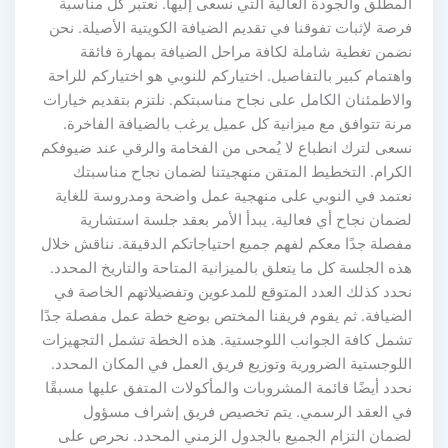
المطلق والجودة العالية التي نسعى إليها. نعتبر كل مناسبة
فرصة لإثبات تفوقنا في تقديم الضيافة الكويتية الأصيلة. نحن
نضمن تغطية شاملة لكافة مراحل الضيافة بمهارة فائقة
واهتمام كبير بالتفاصيل. اختياركم للنوبي هو اختياركم للراحة
والاطمئنان الكامل على نجاح مناسبتكم. نلتزم بتقديم خيارات
مرنة تتوافق مع ميزانية كل عميل يرغب بالضيافة الفاخرة.
نسعى لترك انطباع لا يُمحى من الفخامة والرقي عند ضيوفكم
الكرام. التخطيط المتقن منهجيتنا لضمان نجاح مناسبتك
نعتمد في النوبي على منهجية عمل واضحة ومدروسة للغاية
لضمان نجاح أي فعالية. يبدأ الأمر بعقد جلسة استشارية
مفصلة جدًا معكم لفهم جميع احتياجاتكم الدقيقة. نناقش خلال
هذه الجلسة كل ما يتعلق بالميزانية المتاحة والتاريخ المحدد.
نحدد كذلك العدد المتوقع للمدعوين وتفضيلاتهم الخاصة في
الضيافة. ثم يقوم فريقنا المختص بوضع خطة عمل مفصلة جدًا
تشمل كافة الجوانب اللوجستية. هذه الخطة تشمل التجهيزات
اللوجستية الضرورية وتوزيع فريق العمل في المكان المحدد.
نحدد أيضًا قائمة المشروبات والمأكولات المتفق عليها مسبقًا
في العقد الرسمي. يتم تخصيص فريق إشراف مسؤول
لضمان التزام الجميع بالجدول الزمني المحدد. نحرص على