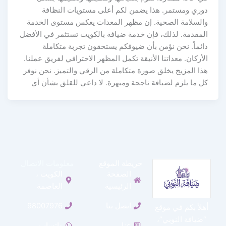
دوري ومستمر. هذا يضمن لكم أعلى مستويات النظافة
والسلامة الصحية. إن مظهر المعدات يعكس مستوى الخدمة
المقدمة. لذلك، فإن خدمة ضيافة بالكويت تستثمر في الأفضل
دائماً. نحن نؤمن بأن ضيوفكم يستحقون تجربة متكاملة
الأركان. معداتنا الأنيقة تكمل المظهر الاحترافي لفريق عملنا.
هذا المزيج يخلق صورة متكاملة من الرقي والتميز. نحن نوفر
كل ما يلزم لضيافة ناجحة ومبهرة. لا داعي للقلق بشأن أي
خريطة الموقع
معلومات الاتصال
الصفحة
الكويت ،
الرئيسية
العاصمة
اتصل بنا
98007976
أهلاً بكم في موقع
“ضيافة النوبي”،
عنا
واتساب