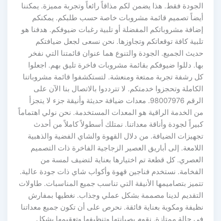
الجودة فقط. هذا يضمن لكم مذاقاً رائعاً وتجربة مميزة. يمكننا
أيضاً تصميم قائمة مشروبات خاصة حسب طلبكم. يمكنكم
إضافة مشروباتكم المفضلة أو تلبية رغبات ضيوفكم. هدفنا هو
تلبية كافة توقعاتكم وتجاوزها. نحن نسعى لجعل ضيافتكم
حديث الجميع. الجودة والتنوع هما عنوان قائمتنا التي نفخر
بها. دللوا ضيوفكم بقائمة مشروبات فاخرة تليق بهم. اجعلوا
كل رشفة تجربة ممتعة ومنعشة. لتستكشفوا قائمة مشروباتنا
الكاملة وتحجزوا خدمتكم. لا تترددوا بالاتصال بنا الآن على
الرقم 98007976. معدات ضيافة حديثة وأنيقة جزء لا يتجزأ
من الخدمة الراقية هو المعدات المستخدمة. نحن نولي اهتماماً
كبيراً لجودة وأناقة معداتنا. نمتلك أسطولاً كاملاً من أحدث
تجهيزات الضيافة. من دلال القهوة والشاي الفضية والذهبية
اللامعة. إلى أباريق العصير الزجاجية الفاخرة ذات التصميم
العصري. كل قطعة تم اختيارها بعناية لتضيف لمسة من
الفخامة. نستخدم فناجين قهوة وأكواب شاي ذات جودة عالية.
تتميز بتصاميمها الأنيقة التي تناسب جميع المناسبات. طاولات
التقديم لدينا مصممة بشكل عملي وجذاب. نغطيها بمفارش
نظيفة ومكوية بعناية فائقة. نحرص على أن تكون جميع معداتنا
في حالة ممتازة. نقوم بصيانتها وتنظيفها وتعقيمها بشكل