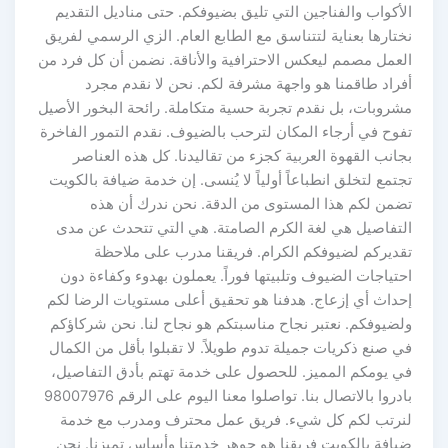
الأكواب والفناجين التي تليق بضيوفكم. حتى مناديل التقديم
نختارها بعناية لتتناسق مع الطابع العام. الزي الرسمي لفريق
العمل مصمم ليعكس الاحترافية والأناقة. نضمن أن كل فرد من
أفراد طاقمنا هو واجهة مشرفة لكم. نحن لا نقدم مجرد
مشروبات، بل نقدم تجربة حسية متكاملة. رائحة البخور الأصيل
تفوح في أرجاء المكان لترحب بالضيوف. نقدم التمور الفاخرة
بجانب القهوة العربية كجزء من تقاليدنا. كل هذه العناصر
تجتمع لتخلق انطباعاً أولياً لا يُنسى. إن خدمة ضيافة بالكويت
تضمن لكم هذا المستوى من الدقة. نحن ندرك أن هذه
التفاصيل هي لغة الكرم الصامتة. هي التي تتحدث عن مدى
تقديركم لضيوفكم الكرام. فريقنا مدرب على ملاحظة
احتياجات الضيوف وتلبيتها فوراً. يعملون بهدوء وكفاءة دون
إحداث أي إزعاج. هدفنا هو تحقيق أعلى مستويات الرضا لكم
ولضيوفكم. نعتبر نجاح مناسبتكم هو نجاح لنا. نحن شركاؤكم
في صنع ذكريات جميلة تدوم طويلاً. لا تقبلوا بأقل من الكمال
في يومكم المميز. للحصول على خدمة تهتم بأدق التفاصيل،
بادروا بالاتصال بنا. تواصلوا معنا اليوم على الرقم 98007976
لنرتب لكم كل شيء. فريق عمل محترف ومدرب مع خدمة
ضيافة بالكويت فريقنا هو جوهر خدمتنا وأساس تميزنا. نحن