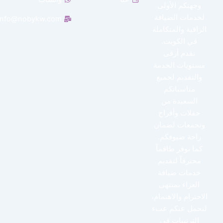
وجهتكم الأولى
لخدمات الضيافة
info@nobykw.com
الراقية والمتكاملة
في الكويت.
نقدم أرقى
مستويات الخدمة
والتقديم لجميع
مناسباتكم
السعيدة من
حفلات وأفراح
وتجمعات لضمان
راحة ضيوفكم.
كما نوفر طاقماً
محترفاً لتقديم
خدمات ضيافة
العزاء بمنتهى
الاحترام والاهتمام،
لنحمل عنكم عبء
الترتيبات في