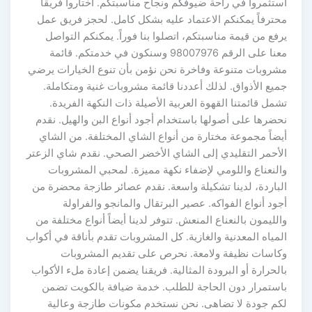
استثمروا في راحة ضيوفكم ونجاح مناسبتكم. اختاروا فريقاً
محترفاً يمكنكم الاعتماد عليه بشكل كامل. لحجز فريق عمل
يرفع من قيمة مناسبتكم، اتصلوا بنا فوراً. يمكنكم التواصل
معنا على الرقم 98007976 وسنكون في خدمتكم. قائمة
مشروبات متنوعة وفاخرة نحن نؤمن بأن تنوع الخيارات يرضي
جميع الأذواق. لذلك أعددنا قائمة مشروبات غنية ومتكاملة.
تشمل قائمتنا القهوة العربية الأصيلة ذات النكهة الفريدة.
نحضرها على أصولها باستخدام أجود أنواع البن والهيل. نقدم
أيضاً مجموعة مختارة من أنواع الشاي المختلفة. من الشاي
الأحمر التقليدي إلى الشاي الأخضر الصحي. نقدم شاي الزعتر
والنعناع واللومي لإضفاء نكهة مميزة. لمحبي المشروبات
الباردة، لدينا تشكيلة واسعة. نقدم عصائر طازجة محضرة من
أجود أنواع الفواكه. عصير البرتقال والمانجو والفراولة
والليمون بالنعناع المنعش. تتوفر لدينا أيضاً أنواع مختلفة من
المياه المعدنية والغازية. كل المشروبات تقدم بأناقة في أكواب
وكاسات نظيفة ولامعة. نحرص على تقديم المشروبات
بالحرارة أو البرودة المثالية. فريقنا يضمن إعادة ملء الأكواب
باستمرار دون الحاجة للطلب. خدمة ضيافة بالكويت تضمن
لكم جودة لا تضاهى. نحن نستخدم مكونات طازجة وعالية