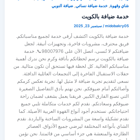
,
,
شاي وقهوة
خدمة ضيافة نسائي
ضيافة النوبي
خدمة ضيافة بالكويت
midobakry05
/
سبتمبر 23, 2025
خدمة ضيافة بالكويت اكتشف أرقى خدمة لجميع مناسباتكم.
فريق محترف، مشروبات فاخرة، وتجهيزات أنيقة. لجعل
ضيافتكم لا تُنسى، اتصل الآن على 98007976📞. خدمة
ضيافة بالكويت ترسم لحظاتكم بأناقة وكرم نحن ندرك أهمية
مناسباتكم الغالية. كل لحظة فيها تستحق أن تكون مثالية. من
حفلات الاستقبال الفاخرة إلى التجمعات العائلية الدافئة.
نسعى لتقديم تجربة ضيافة لا مثيل لها. تجربة تعكس كرمكم
وأصالتكم أمام ضيوفكم. نحن نهتم بأدق التفاصيل الصغيرة
التي تصنع الفارق الكبير. فريقنا يعمل بشغف لضمان راحة
ضيوفكم وسعادتكم. نقدم لكم خدمات متكاملة تلبي جميع
احتياجاتكم. نستخدم أجود أنواع القهوة العربية الأصيلة. كما
نقدم تشكيلة واسعة من المشروبات الساخنة والباردة. نقدم
الشاي بأنواعه المختلفة ليرضي جميع الأذواق. العصائر
الطازجة والمنعشة هي جزء أساسي من قائمتنا. نحن نؤمن