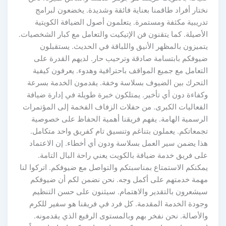
نختار أفراد طاقمنا بعناية فائقة وشديدة. يخضعون لبرامج
تدريبية مكثفة ومستمرة. يتعلمون أصول الضيافة الكويتية
الأصيلة. كما يتقنون فن الإتيكيت والتعامل مع كبار الشخصيات.
يتميزون بالمظهر الأنيق واللباقة في الحديث. يستقبلون
ضيوفكم بابتسامة صادقة وترحيب حار. لديهم القدرة على
التعامل مع جميع المواقف باحترافية وهدوء. يعرفون كيفية
التحرك بين الضيوف بسلاسة وخفة. يقدمون الخدمة بسرعة
وكفاءة دون أي تأخير. يمتلكون خبرة طويلة في إدارة ضيافة
الفعاليات الكبرى. من حفلات الزفاف الفخمة إلى المؤتمرات
الرسمية الهامة. يفهم فريقنا أهمية الحفاظ على خصوصية
تجمعاتكم. يعملون بتناغم وتنسيق تام كفريق واحد متكامل.
هذا يضمن سير العمل بسلاسة ودون أي أخطاء. إن الاعتماد
على فريق خدمة ضيافة بالكويت يعني راحة البال التامة.
يمكنكم الاستمتاع بمناسبتكم والتواصل مع ضيوفكم. اتركوا لنا
مهمة خدمتهم على أكمل وجه. نحن نضمن لكم أن ضيوفكم
سيشعرون بالتقدير والاهتمام. سيثنون على حسن التنظيم
وجودة الخدمة المقدمة. كل فرد في فريقنا هو سفير للكرم
والأصالة. نحن نفخر بهم وبالمستوى الرفيع الذي يقدمونه.