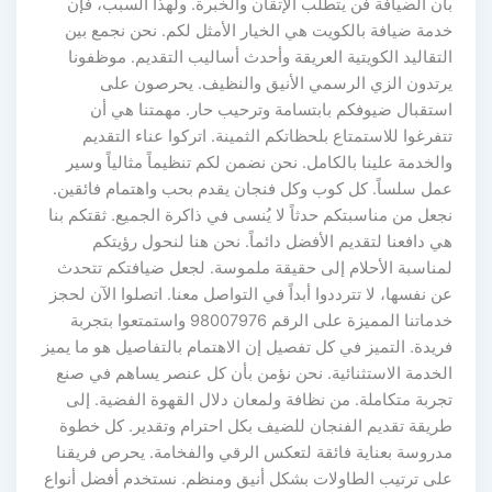
بأن الضيافة فن يتطلب الإتقان والخبرة. ولهذا السبب، فإن
خدمة ضيافة بالكويت هي الخيار الأمثل لكم. نحن نجمع بين
التقاليد الكويتية العريقة وأحدث أساليب التقديم. موظفونا
يرتدون الزي الرسمي الأنيق والنظيف. يحرصون على
استقبال ضيوفكم بابتسامة وترحيب حار. مهمتنا هي أن
تتفرغوا للاستمتاع بلحظاتكم الثمينة. اتركوا عناء التقديم
والخدمة علينا بالكامل. نحن نضمن لكم تنظيماً مثالياً وسير
عمل سلساً. كل كوب وكل فنجان يقدم بحب واهتمام فائقين.
نجعل من مناسبتكم حدثاً لا يُنسى في ذاكرة الجميع. ثقتكم بنا
هي دافعنا لتقديم الأفضل دائماً. نحن هنا لنحول رؤيتكم
لمناسبة الأحلام إلى حقيقة ملموسة. لجعل ضيافتكم تتحدث
عن نفسها، لا تترددوا أبداً في التواصل معنا. اتصلوا الآن لحجز
خدماتنا المميزة على الرقم 98007976 واستمتعوا بتجربة
فريدة. التميز في كل تفصيل إن الاهتمام بالتفاصيل هو ما يميز
الخدمة الاستثنائية. نحن نؤمن بأن كل عنصر يساهم في صنع
تجربة متكاملة. من نظافة ولمعان دلال القهوة الفضية. إلى
طريقة تقديم الفنجان للضيف بكل احترام وتقدير. كل خطوة
مدروسة بعناية فائقة لتعكس الرقي والفخامة. يحرص فريقنا
على ترتيب الطاولات بشكل أنيق ومنظم. نستخدم أفضل أنواع