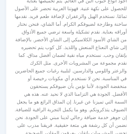
أجود أنواع حبوب البن في العالم. يتم تحميصها بعناية
للحصول على نكهة غنية. قهوتنا العربية تحضر على الأصول
تمامًا. نستخدم الهيل والزعفران لإضافة طعم فريد. نقدمها
ساخنة وطازجة لضيوفكم الكرام. أما الشاي، فنحن نختار
أوراقه بعناية. نقدم تشكيلة واسعة ترضي جميع الأذواق.
من الشاي الأسود الكلاسيكي إلى الشاي الأخضر. بالإضافة
إلى شاي النعناع المنعش واللذيذ. كل كوب يتم تحضيره
بإتقان وحب. نستخدم مياه نقية لضمان أفضل مذاق. كما
نقدم مجموعة من المشروبات الأخرى. مثل الكرك
والزعتر واللومي والدارسين. لتلبية رغبات جميع الحاضرين
في المناسبة. نحن لا نستخدم أي مكونات رخيصة أو
منخفضة الجودة. لأننا نؤمن بأن ضيوفكم يستحقون
الأفضل. الجودة هي التزامنا الذي لا نحيد عنه. هذه هي
السمة التي تميزنا عن غيرنا. إن المذاق الرائع هو ما يجعل
الضيوف يتذكرونكم. وهو ما يكمل التجربة الراقية للضيافة.
إن جوهر خدمة ضيافة رجالي لدينا مبني على الجودة. نحن
نضمن أن كل رشفة هي متعة حقيقية. فريقنا مدرب على
تحضير المشروبات بإتقان. يعرفون المقادير الصحيحة