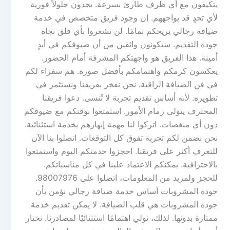
يتكيفون مع أي ظرف طارئ بسرعة. يجدون حلولاً فورية
لأي تحدٍ قد يواجههم. إن وجود فريق متخصص في خدمة
ضيافة رجالي يريحكم تمامًا. لن تشعروا بأي قلق تجاه
جودة التقديم. ستكونون واثقين من أن ضيوفكم في أيدٍ
أمينة. هذا الفريق هو واجهتكم المشرفة أمام الحضور.
يعكسون كرمكم واهتمامكم بأفضل صورة. هم سفراء لكم
في فن الضيافة الراقية. نحن نفخر بفريقنا ونستثمر في
تطويره. لأنه أساس تقديم تجربة لا تُنسى. دعوا فريقنا
المحترف يتولى زمام الأمور. استمتعوا بوقتكم مع ضيوفكم
دون أي منغصات. اتركوا لنا مهمة إبهارهم بخدمة استثنائية.
نحن نضمن لكم تجربة تفوق كل التوقعات. اتصلوا بنا الآن
للتعرف أكثر على فريقنا. احجزوا خدمتكم اليوم واستمتعوا
بالاحترافية. يمكنكم الاعتماد علينا في كل مناسباتكم.
للحجز ولمزيد من المعلومات، اتصلوا على 98007976.
جودة المشروبات أساس خدمة ضيافة رجالي نؤمن بأن
جودة المشروبات هي قلب الضيافة. لا يمكن تقديم خدمة
ممتازة بدونها. لذلك، نولي اهتمامًا استثنائيًا لمصادرنا. نختار