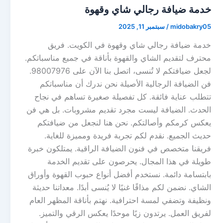
خدمة ضيافة رجالي شاي وقهوة
midobakry05
/
سبتمبر 11, 2025
خدمة ضيافة رجالي شاي وقهوة في الكويت. فريق
محترف لتقديم الشاي والقهوة بأناقة في جميع مناسباتكم.
لجعل ضيافتكم لا تُنسى، اتصل بنا الآن على 98007976.
فن الضيافة الرجالية الأصيلة نحن ندرك أن مناسباتكم
تتطلب عناية فائقة. كل تفصيلة صغيرة تساهم في نجاح
الحدث. الضيافة ليست مجرد تقديم مشروبات. بل هي فن
يعكس كرمكم وأصالتكم. نحن هنا لنجعل من ضيافتكم
حديث الجميع. نقدم لكم تجربة فريدة ومميزة للغاية.
فريقنا متخصص في فنون الضيافة الراقية. يمتلكون خبرة
طويلة في هذا المجال. يحرصون على تقديم الخدمة
بابتسامة دائمة. نستخدم أفضل أنواع حبوب القهوة وأوراق
الشاي. نضمن لكم مذاقًا غنيًا لا يُنسى أبدًا. معداتنا حديثة
ونظيفة وتضفي لمسة احترافية. نهتم بأناقة المظهر العام
لفريق العمل. يرتدون زيًا موحدًا يعكس الرقي والتميز.