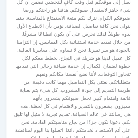
نصل إلى موقعكم قبل وقت كافٍ للتحضير. نضمن أن كل
شيء جاهز لاستقبال ضيوفكم. هدفنا هو راحتكم ورضا
ضيوفكم الكرام. نترك لكم متعة الاستمتاع بالمناسبة. بينما
نتولى نحن كافة تفاصيل الضيافة. نؤمن بأن الانطباع الأول
يدوم طويلاً. لذلك نحرص على أن يكون انطباعًا مشرفًا.
من خلال تقديم خدمة استثنائية بكل المقاييس. إن التزامنا
بالجودة هو سر تميزنا. نحن لا نساوم على معاييرنا العالية.
كل عميل لدينا هو شريك في النجاح. نخطط معكم لكل
خطوة لضمان الكمال. إن خدمة ضيافة رجالي التي نقدمها
تتجاوز التوقعات. لأننا نضع أنفسنا مكانكم ونفهم
متطلباتكم. نعتني بكل التفاصيل مهما كانت دقيقة. من
طريقة التقديم إلى جودة المشروب. كل شيء يتم بعناية
فائقة واهتمام كبير. نجعل ضيوفكم يشعرون بأنهم
مميزون. يشعرون بالتقدير والاهتمام في كل لحظة. هذه
هي رسالتنا في عالم الضيافة. تقديم تجربة لا مثيل لها تليق
بكم. دعونا نكون جزءًا من نجاح مناسبتكم القادمة. نحن
على أتم الاستعداد لخدمتكم دائمًا. اتصلوا بنا اليوم لمناقشة