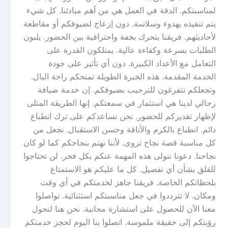
لمناسبتكم. الدقة في العمل هي من أهم مبادئنا. كل شيء
يتم تنفيذه بهدوء وسلاسة. دون إزعاج لضيوفكم أو مقاطعة
لأحاديثهم. فريقنا يتحرك بخفة واحترافية بين الحضور. يلبون
الطلبات بسرعة وكفاءة عالية. يمتلكون القدرة على
التعامل مع الأعداد الكبيرة. دون أي تأثير على جودة
الخدمة المقدمة. هذه الخبرة الطويلة تمنحكم راحة البال.
وتجعلكم تتفرغون للترحيب بضيوفكم. إن خدمة ضيافة
رجالي لدينا هي استثمار في سمعتكم. إنها الطريقة المثلى
لإظهار تقديركم للحضور. نحن نساعدكم على ترك انطباع
دائم. انطباع بالكرم والأناقة وحسن الاستقبال. نجعل من
كل مناسبة قصة نجاح تروى. لأننا نهتم بنجاحكم كما لو كان
نجاحنا. دعونا نتولى هذه المهمة عنكم بكل فخر. لن تحتاجوا
للقلق بشأن أي تفصيل. كل ما عليكم هو الاستمتاع
بلحظاتكم الخاصة. فريقنا جاهز لخدمتكم في أي وقت
ومكان. لا تترددوا في جعل مناسبتكم استثنائية. تواصلوا
معنا الآن للحصول على استشارة مجانية. نحن هنا لنحول
رؤيتكم إلى حقيقة ملموسة. اتصلوا بنا اليوم لحجز خدمتكم