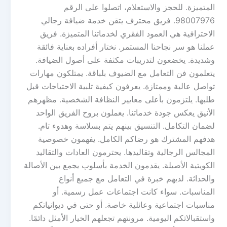
المتميزة. للحجز والاستعلام، اتصلوا على الرقم
98007976. فريق محترف يتقن خدمة ضيافة رجالي
الاحترافية هي العمود الفقري لخدماتنا المتميزة. فريق
عملنا هو سر نجاحنا المستمر. نختار أفراده بعناية فائقة
وشديدة. يخضعون لتدريبات مكثفة على أصول الضيافة.
يتعلمون فن التعامل مع الضيوف بلباقة. يمتلكون مهارات
تواصل عالية وممتازة. يعرفون كيفية تلبية الاحتياجات قبل
طلبها. يلتزمون بأعلى معايير النظافة الشخصية. مظهرهم
الأنيق يعكس جودة خدماتنا. يعملون بروح الفريق الواحد
لضمان التكامل. التنسيق بينهم يتم بسلاسة وهدوء تام.
هدفهم المشترك هو رضاكم الكامل. يفهمون خصوصية
المجالس الرجالية وتقاليدها. يحترمون العادات والتقاليد
الكويتية الأصيلة. يقدمون الخدمة بأسلوب يجمع بين الأصالة
والحداثة. لديهم خبرة في التعامل مع جميع أنواع
المناسبات. سواء كانت اجتماعات عمل رسمية. أو
مناسبات اجتماعية وعائلية خاصة. أو حتى في ديوانياتكم
واستقبالاتكم اليومية. مرونتهم تجعلهم الخيار الأمثل دائمًا.