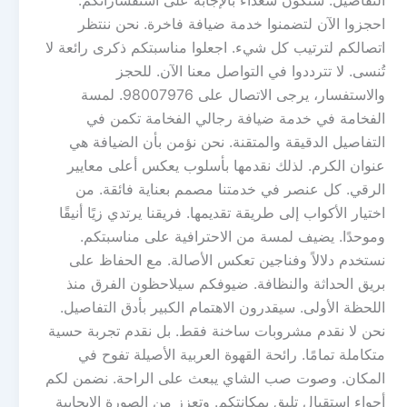
التفاصيل. سنكون سعداء بالإجابة على استفساراتكم.
احجزوا الآن لتضمنوا خدمة ضيافة فاخرة. نحن ننتظر
اتصالكم لترتيب كل شيء. اجعلوا مناسبتكم ذكرى رائعة لا
تُنسى. لا تترددوا في التواصل معنا الآن. للحجز
والاستفسار، يرجى الاتصال على 98007976. لمسة
الفخامة في خدمة ضيافة رجالي الفخامة تكمن في
التفاصيل الدقيقة والمتقنة. نحن نؤمن بأن الضيافة هي
عنوان الكرم. لذلك نقدمها بأسلوب يعكس أعلى معايير
الرقي. كل عنصر في خدمتنا مصمم بعناية فائقة. من
اختيار الأكواب إلى طريقة تقديمها. فريقنا يرتدي زيًا أنيقًا
وموحدًا. يضيف لمسة من الاحترافية على مناسبتكم.
نستخدم دلالاً وفناجين تعكس الأصالة. مع الحفاظ على
بريق الحداثة والنظافة. ضيوفكم سيلاحظون الفرق منذ
اللحظة الأولى. سيقدرون الاهتمام الكبير بأدق التفاصيل.
نحن لا نقدم مشروبات ساخنة فقط. بل نقدم تجربة حسية
متكاملة تمامًا. رائحة القهوة العربية الأصيلة تفوح في
المكان. وصوت صب الشاي يبعث على الراحة. نضمن لكم
أجواء استقبال تليق بمكانتكم. وتعزز من الصورة الإيجابية