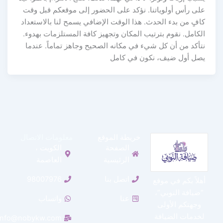
على رأس أولوياتنا. نؤكد على الحضور إلى موقعكم قبل وقت
كافٍ من بدء الحدث. هذا الوقت الإضافي يسمح لنا بالاستعداد
الكامل. نقوم بترتيب المكان وتجهيز كافة المستلزمات بهدوء.
نتأكد من أن كل شيء في مكانه الصحيح وجاهز تماماً. عندما
يصل أول ضيف، نكون في كامل
خريطة الموقع
معلومات الاتصال
الصفحة
الكويت ،
الرئيسية
العاصمة
اتصل بنا
98007976
أهلاً بكم في موقع
“ضيافة النوبي”،
عنا
واتساب
وجهتكم الأولى
لخدمات الضيافة
info@nobykw.com