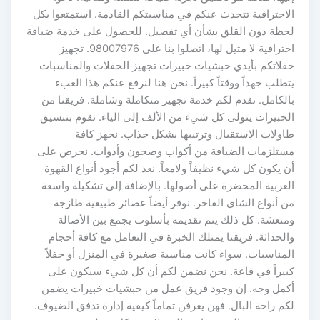
الاحترافية تتحدث عنكم في مناسبتكم القادمة. استمتعوا بكل
لحظة دون القلق بشأن أي تفصيل. للحصول على خدمة ضيافة
احترافية لا مثيل لها، اتصلوا بنا على 98007976. تجهيز
حفلاتكم بأيدي حبشيات خبيرات تجهيز الحفلات والمناسبات
يتطلب جهداً ووقتاً كبيراً. نحن هنا لنرفع عنكم هذا العبء
بالكامل. نقدم لكم خدمة تجهيز متكاملة وشاملة. فريقنا من
الخبيرات يتولى كل شيء من الألف إلى الياء. نقوم بتنسيق
طاولات الاستقبال وترتيبها بشكل جذاب. نجهز كافة
مستلزمات الضيافة من أكواب وصحون وأدوات. نحرص على
أن يكون كل شيء نظيفاً ولامعاً. نعد لكم أجود أنواع القهوة
العربية المحضرة على أصولها. بالإضافة إلى تشكيلة واسعة
من أنواع الشاي الفاخر. نوفر أيضاً عصائر طبيعية طازجة
ومنعشة. كل ذلك يتم تقديمه بأسلوب يجمع بين الأصالة
والحداثة. فريقنا يمتلك الخبرة في التعامل مع كافة أحجام
المناسبات. سواء كانت مناسبة صغيرة في المنزل أو حفلاً
كبيراً في قاعة. نحن نضمن لكم أن كل شيء سيكون على
أكمل وجه. إن وجود فريق عمل من حبشيات خبيرات يضمن
لكم راحة البال. فهن يعرفن تماماً كيفية إدارة تدفق الضيوف.