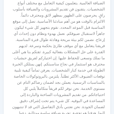
الضيافة العالمية. يتعلمون كيفية التعامل مع مختلف أنواع
الشخصيات. يتقنون فن تقديم المشروبات والضيافة بأسلوب
راقٍ. يحرصون على الظهور بمظهر لائق ومحترف دائماً.
الالتزام بالوقت هو من أهم مبادئنا الأساسية. نصل إلى موقع
المناسبة قبل الموعد المحدد. نقوم بتجهيز كل شيء ليكون
جاهزاً لاستقبال ضيوفكم. نعمل بهدوء ونظام دون إحداث أي
إزعاج. نضمن لكم بيئة مريحة وهادئة طوال فترة المناسبة.
فريقنا يتعامل مع أي موقف طارئ بحكمة وسرعة. لديهم
القدرة على حل المشكلات بفعالية كبيرة. ثقتكم بنا هي أغلى
ما نملك ونسعى للحفاظ عليها. إن اختياركم لفريق حبشيات
محترف هو استثمار في نجاح مناسبتكم. إنهن يمتلكن الخبرة
الطويلة في خدمة كبار الشخصيات. يعرفن تماماً كيفية تلبية
توقعات الضيوف الأكثر تطلباً. يلتزمن بالبروتوكولات الخاصة
بالمناسبات الرسمية. يعملن بجد لضمان رضاكم التام عن
مستوى الخدمة. نحن نوفر لكم فريقاً متكاملاً يلبي كل
احتياجاتكم. من تقديم المشروبات الساخنة والباردة إلى
المساعدة في البوفيه. كل شيء يتم تحت إشراف دقيق
لضمان الجودة. نحن نعتني بأدق التفاصيل التي قد لا تنتبهون
إليها. هدفنا هو تحقيق تجربة ضيافة سلسة ومثالية. دعوا