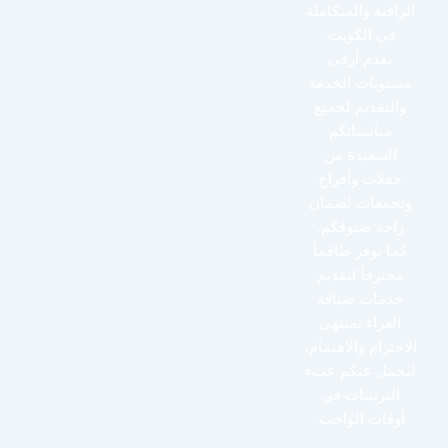
الراقية والمتكاملة
في الكويت.
نقدم أرقى
مستويات الخدمة
والتقديم لجميع
مناسباتكم
السعيدة من
حفلات وأفراح
وتجمعات لضمان
راحة ضيوفكم.
كما نوفر طاقماً
محترفاً لتقديم
خدمات ضيافة
العزاء بمنتهى
الاحترام والاهتمام،
لنحمل عنكم عبء
الترتيبات في
أوقات الواجب.