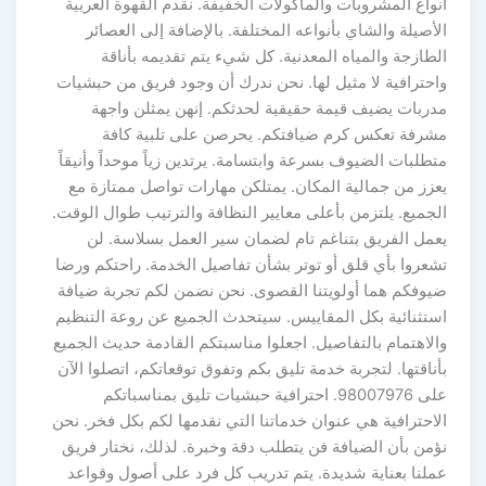
أنواع المشروبات والمأكولات الخفيفة. نقدم القهوة العربية
الأصيلة والشاي بأنواعه المختلفة. بالإضافة إلى العصائر
الطازجة والمياه المعدنية. كل شيء يتم تقديمه بأناقة
واحترافية لا مثيل لها. نحن ندرك أن وجود فريق من حبشيات
مدربات يضيف قيمة حقيقية لحدثكم. إنهن يمثلن واجهة
مشرفة تعكس كرم ضيافتكم. يحرصن على تلبية كافة
متطلبات الضيوف بسرعة وابتسامة. يرتدين زياً موحداً وأنيقاً
يعزز من جمالية المكان. يمتلكن مهارات تواصل ممتازة مع
الجميع. يلتزمن بأعلى معايير النظافة والترتيب طوال الوقت.
يعمل الفريق بتناغم تام لضمان سير العمل بسلاسة. لن
تشعروا بأي قلق أو توتر بشأن تفاصيل الخدمة. راحتكم ورضا
ضيوفكم هما أولويتنا القصوى. نحن نضمن لكم تجربة ضيافة
استثنائية بكل المقاييس. سيتحدث الجميع عن روعة التنظيم
والاهتمام بالتفاصيل. اجعلوا مناسبتكم القادمة حديث الجميع
بأناقتها. لتجربة خدمة تليق بكم وتفوق توقعاتكم، اتصلوا الآن
على 98007976. احترافية حبشيات تليق بمناسباتكم
الاحترافية هي عنوان خدماتنا التي نقدمها لكم بكل فخر. نحن
نؤمن بأن الضيافة فن يتطلب دقة وخبرة. لذلك، نختار فريق
عملنا بعناية شديدة. يتم تدريب كل فرد على أصول وقواعد