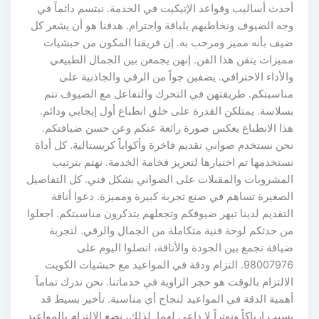
أحدث أساليب وقواعد الإتيكيت في الخدمة. نبتسم دائماً في
وجه الضيوف ونخاطبهم بلباقة واحترام. هدفنا هو أن يشعر كل
ضيف بأنه مميز ومرحب به. إن فريقنا المكون من حبشيات
مميزات يتقن هذا الفن. إنهن يجمعن بين الجمال الطبيعي
والأداء الاحترافي. يضفين جواً من الرقي والجاذبية على
مناسبتكم. طريقتهن في التحرك والتفاعل مع الضيوف تتم
بسلاسة. يمتلكن القدرة على خلق انطباع أول إيجابي ودائم.
هذا الانطباع يعكس صورة رائعة عنكم وعن حسن ضيافتكم.
نحن نستخدم صواني تقديم فاخرة وأكواباً كريستالية. كل أداة
نستخدمها تم اختيارها لتعزيز فخامة الخدمة. نهتم بترتيب
المشروبات والمقبلات على الصواني بشكل فني. كل التفاصيل
الصغيرة تساهم في صنع تجربة كبيرة ومميزة. دعوا أناقة
التقديم لدينا تبهر ضيوفكم وتجعلهم يتذكرون مناسبتكم. اجعلوا
من حدثكم لوحة فنية متكاملة من الجمال والرقي. لتجربة
ضيافة تجمع بين الجودة والأناقة، اتصلوا اليوم على
98007976. التزام ودقة في المواعيد مع حبشيات الكويت
الالتزام بالوقت هو حجر الزاوية في خدماتنا. نحن ندرك تماماً
أهمية الدقة في المواعيد لنجاح أي مناسبة. تأخير بسيط قد
يسبب إرباكاً وتوتراً لا داعي لهما. لذلك، نضع الالتزام بالمواعيد