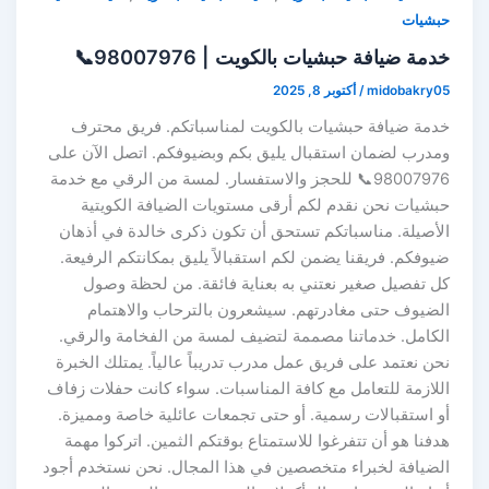
حبشيات
خدمة ضيافة حبشيات بالكويت | 98007976📞
midobakry05
/
أكتوبر 8, 2025
خدمة ضيافة حبشيات بالكويت لمناسباتكم. فريق محترف
ومدرب لضمان استقبال يليق بكم وبضيوفكم. اتصل الآن على
98007976📞 للحجز والاستفسار. لمسة من الرقي مع خدمة
حبشيات نحن نقدم لكم أرقى مستويات الضيافة الكويتية
الأصيلة. مناسباتكم تستحق أن تكون ذكرى خالدة في أذهان
ضيوفكم. فريقنا يضمن لكم استقبالاً يليق بمكانتكم الرفيعة.
كل تفصيل صغير نعتني به بعناية فائقة. من لحظة وصول
الضيوف حتى مغادرتهم. سيشعرون بالترحاب والاهتمام
الكامل. خدماتنا مصممة لتضيف لمسة من الفخامة والرقي.
نحن نعتمد على فريق عمل مدرب تدريباً عالياً. يمتلك الخبرة
اللازمة للتعامل مع كافة المناسبات. سواء كانت حفلات زفاف
أو استقبالات رسمية. أو حتى تجمعات عائلية خاصة ومميزة.
هدفنا هو أن تتفرغوا للاستمتاع بوقتكم الثمين. اتركوا مهمة
الضيافة لخبراء متخصصين في هذا المجال. نحن نستخدم أجود