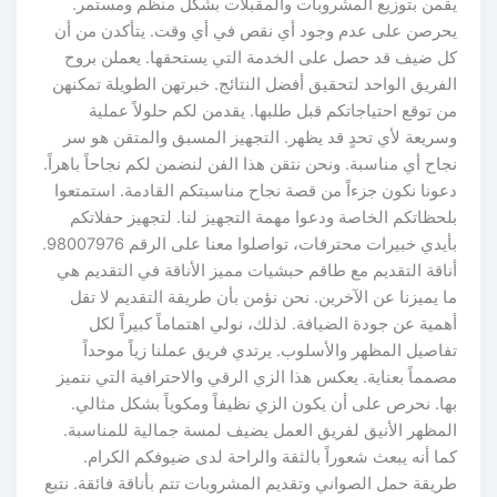
يقمن بتوزيع المشروبات والمقبلات بشكل منظم ومستمر.
يحرصن على عدم وجود أي نقص في أي وقت. يتأكدن من أن
كل ضيف قد حصل على الخدمة التي يستحقها. يعملن بروح
الفريق الواحد لتحقيق أفضل النتائج. خبرتهن الطويلة تمكنهن
من توقع احتياجاتكم قبل طلبها. يقدمن لكم حلولاً عملية
وسريعة لأي تحدٍ قد يظهر. التجهيز المسبق والمتقن هو سر
نجاح أي مناسبة. ونحن نتقن هذا الفن لنضمن لكم نجاحاً باهراً.
دعونا نكون جزءاً من قصة نجاح مناسبتكم القادمة. استمتعوا
بلحظاتكم الخاصة ودعوا مهمة التجهيز لنا. لتجهيز حفلاتكم
بأيدي خبيرات محترفات، تواصلوا معنا على الرقم 98007976.
أناقة التقديم مع طاقم حبشيات مميز الأناقة في التقديم هي
ما يميزنا عن الآخرين. نحن نؤمن بأن طريقة التقديم لا تقل
أهمية عن جودة الضيافة. لذلك، نولي اهتماماً كبيراً لكل
تفاصيل المظهر والأسلوب. يرتدي فريق عملنا زياً موحداً
مصمماً بعناية. يعكس هذا الزي الرقي والاحترافية التي نتميز
بها. نحرص على أن يكون الزي نظيفاً ومكوياً بشكل مثالي.
المظهر الأنيق لفريق العمل يضيف لمسة جمالية للمناسبة.
كما أنه يبعث شعوراً بالثقة والراحة لدى ضيوفكم الكرام.
طريقة حمل الصواني وتقديم المشروبات تتم بأناقة فائقة. نتبع