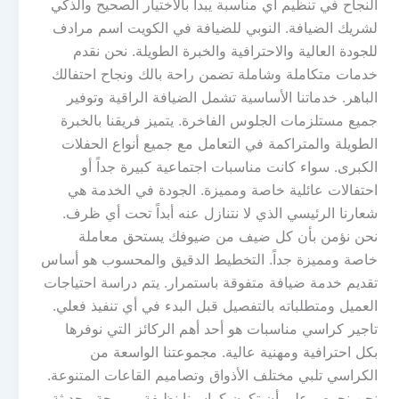
النجاح في تنظيم أي مناسبة يبدأ بالاختيار الصحيح والذكي
لشريك الضيافة. النوبي للضيافة في الكويت اسم مرادف
للجودة العالية والاحترافية والخبرة الطويلة. نحن نقدم
خدمات متكاملة وشاملة تضمن راحة بالك ونجاح احتفالك
الباهر. خدماتنا الأساسية تشمل الضيافة الراقية وتوفير
جميع مستلزمات الجلوس الفاخرة. يتميز فريقنا بالخبرة
الطويلة والمتراكمة في التعامل مع جميع أنواع الحفلات
الكبرى. سواء كانت مناسبات اجتماعية كبيرة جداً أو
احتفالات عائلية خاصة ومميزة. الجودة في الخدمة هي
شعارنا الرئيسي الذي لا نتنازل عنه أبداً تحت أي ظرف.
نحن نؤمن بأن كل ضيف من ضيوفك يستحق معاملة
خاصة ومميزة جداً. التخطيط الدقيق والمحسوب هو أساس
تقديم خدمة ضيافة متفوقة باستمرار. يتم دراسة احتياجات
العميل ومتطلباته بالتفصيل قبل البدء في أي تنفيذ فعلي.
تاجير كراسي مناسبات هو أحد أهم الركائز التي نوفرها
بكل احترافية ومهنية عالية. مجموعتنا الواسعة من
الكراسي تلبي مختلف الأذواق وتصاميم القاعات المتنوعة.
نحن نحرص على أن تكون كراسينا نظيفة ومريحة وحديثة