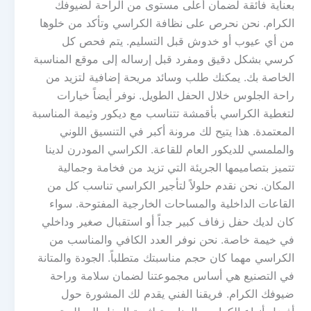
بعناية فائقة لضمان أعلى مستوى من الراحة لضيوفك
الكرام. نحن نحرص على نظافة الكراسي وتأكد من خلوها
من أي عيوب أو خدوش قبل التسليم. يتم فحص كل
كرسي بشكل دقيق ومفرد قبل إرساله إلى موقع المناسبة
الخاصة بك. يمكنك طلب وسائد مريحة إضافية لتزيد من
راحة الجلوس خلال الحفل الطويل. نوفر أيضاً خيارات
لتغطية الكراسي بأقمشة تتناسب مع ديكور وثيمة المناسبة
المعتمدة. هذا يتيح لك مرونة أكبر في التنسيق اللوني
والملمسي للديكور العام للقاعة. الكراسي المودرن لدينا
تتميز بتصاميمها الجريئة التي تزيد من فخامة وجمالية
المكان. نحن نقدم حلولاً لتأجير الكراسي تناسب كل من
القاعات الداخلية والمساحات الخارجية المفتوحة. سواء
كان لديك حفل زفاف كبير جداً أو استقبال صغير وداخلي
في خيمة خاصة. نحن نوفر العدد الكافي والمناسب من
الكراسي مهما كان حجم مناسبتك متطلباً. الجودة والمتانة
في التصنيع هي أساس مجموعتنا لضمان سلامة وراحة
ضيوفك الكرام. فريقنا الفني يقدم لك المشورة حول