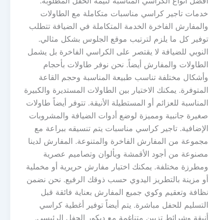
أفضل أنواع الكراسي المناسبة لثيمة الحفل المطلوبة.
خدمات تاجير كراسي مناسبات متكاملة مع الطاولات
والمفارش الفاخرة الخدمة المتكاملة في الضيافة تتطلب
توفير كل ما يلزم لترتيب موقع الجلوس بشكل مثالي.
النوبي للضيافة لا يقتصر على الكراسي الفاخرة بل يشمل
الطاولات والمفارش أيضاً. نحن نوفر طاولات بأحجام
وأشكال مختلفة تناسب طبيعة المناسبة وحجم القاعة
المتوفرة. يمكنك الاختيار بين الطاولات المستديرة والكبيرة
المناسبة للعزائم أو المستطيلة الأنيقة. تتوفر أيضاً طاولات
صغيرة جانبية ومميزة لوضع أدوات الضيافة والمشروبات
الإضافية. تاجير كراسي مناسبات يتم تنسيقه ببراعة مع
مجموعة من المفارش الفاخرة والمتنوعة. المفارش لدينا
مصنوعة من أجود الأقمشة وبألوان وتصاميم عصرية
ومطرزة مختلفة. يمكنك اختيار مفارش حريرية أو مخملية
أو مزينة بالتطريز اليدوي حسب ذوقك الرفيع. نحن نضمن
نظافة وتعقيم وكوي جميع المفارش بعناية فائقة قبل
التسليم للحفل مباشرة. يتم أيضاً توفير أغطية كراسي
أنيقة وشرائط تزيين متناغمة مع ديكور الحفل الرئيسي.