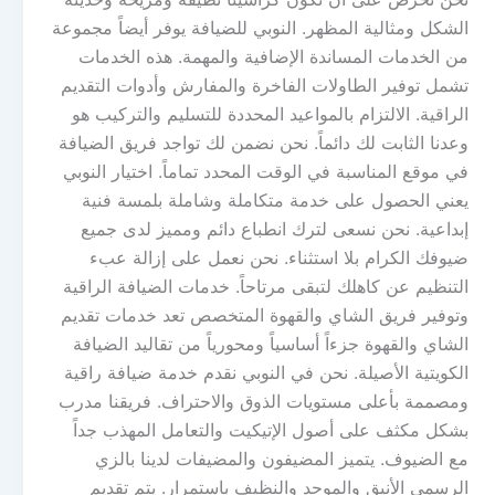
الشكل ومثالية المظهر. النوبي للضيافة يوفر أيضاً مجموعة
من الخدمات المساندة الإضافية والمهمة. هذه الخدمات
تشمل توفير الطاولات الفاخرة والمفارش وأدوات التقديم
الراقية. الالتزام بالمواعيد المحددة للتسليم والتركيب هو
وعدنا الثابت لك دائماً. نحن نضمن لك تواجد فريق الضيافة
في موقع المناسبة في الوقت المحدد تماماً. اختيار النوبي
يعني الحصول على خدمة متكاملة وشاملة بلمسة فنية
إبداعية. نحن نسعى لترك انطباع دائم ومميز لدى جميع
ضيوفك الكرام بلا استثناء. نحن نعمل على إزالة عبء
التنظيم عن كاهلك لتبقى مرتاحاً. خدمات الضيافة الراقية
وتوفير فريق الشاي والقهوة المتخصص تعد خدمات تقديم
الشاي والقهوة جزءاً أساسياً ومحورياً من تقاليد الضيافة
الكويتية الأصيلة. نحن في النوبي نقدم خدمة ضيافة راقية
ومصممة بأعلى مستويات الذوق والاحتراف. فريقنا مدرب
بشكل مكثف على أصول الإتيكيت والتعامل المهذب جداً
مع الضيوف. يتميز المضيفون والمضيفات لدينا بالزي
الرسمي الأنيق والموحد والنظيف باستمرار. يتم تقديم