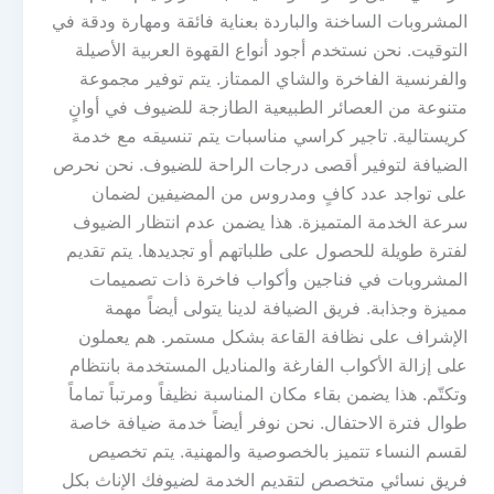
المشروبات الساخنة والباردة بعناية فائقة ومهارة ودقة في
التوقيت. نحن نستخدم أجود أنواع القهوة العربية الأصيلة
والفرنسية الفاخرة والشاي الممتاز. يتم توفير مجموعة
متنوعة من العصائر الطبيعية الطازجة للضيوف في أوانٍ
كريستالية. تاجير كراسي مناسبات يتم تنسيقه مع خدمة
الضيافة لتوفير أقصى درجات الراحة للضيوف. نحن نحرص
على تواجد عدد كافٍ ومدروس من المضيفين لضمان
سرعة الخدمة المتميزة. هذا يضمن عدم انتظار الضيوف
لفترة طويلة للحصول على طلباتهم أو تجديدها. يتم تقديم
المشروبات في فناجين وأكواب فاخرة ذات تصميمات
مميزة وجذابة. فريق الضيافة لدينا يتولى أيضاً مهمة
الإشراف على نظافة القاعة بشكل مستمر. هم يعملون
على إزالة الأكواب الفارغة والمناديل المستخدمة بانتظام
وتكتّم. هذا يضمن بقاء مكان المناسبة نظيفاً ومرتباً تماماً
طوال فترة الاحتفال. نحن نوفر أيضاً خدمة ضيافة خاصة
لقسم النساء تتميز بالخصوصية والمهنية. يتم تخصيص
فريق نسائي متخصص لتقديم الخدمة لضيوفك الإناث بكل