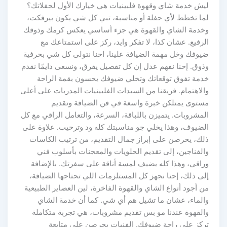
ليش خدمة شاي وقهوة فلبينيات هي خيارك الأول لحفلاتك؟
لما تخطط لأي حفلة أو مناسبة، تبي كل شي يكون بيرفكت،
وخدمة الشاي والقهوة هي جزء أساسي يعكس كرمك وذوقك
الرفيع. عشان كذا، لا تفكر وايد، ركز على استمتاعك مع
ضيوفك وخل مهمة الضيافة علينا، احنا نتولى كل شي بحرفية
وذوق. إحنا نفهم عدل إن كل تفصيل يفرق، ونسعى دايمًا نقدم
خدمة تفوق توقعاتك وتخلي ضيوفك يحسون بقمة الراحة
والاهتمام. فريقنا من السيدات الفلبينيات المدربات على أعلى
مستوى يمتلكن خبرة واسعة في فن الضيافة وتقديم
المشروبات. يتميزن باللباقة، السرعة، والتعامل الراقي مع كل
الضيوف، وهذا يخلي جو مناسبتك كله ود وترحيب. علاوة على
ذلك، يحرصن على إبراز جمال التقديم، من ترتيب الكاسات
والفناجين، إلى تقديم الحلويات والمعجنات بأسلوب فني
وراقي، وهذا كله يضيف لمسة أناقة على سفرتك. بالإضافة
إلى ذلك، إحنا نجهز كل المستلزمات اللي تحتاجها الضيافة،
من أجود أنواع الشاي والقهوة الفاخرة، لين العصاير الطبيعية
والماء، عشان ما تشيل هم أي شي. كما أن خدمة الشاي
والقهوة عندنا مو بس تقديم مشروبات، هي تجربة متكاملة
تركز على راحة ضيوفك. الفنيات يحرصن على متابعة