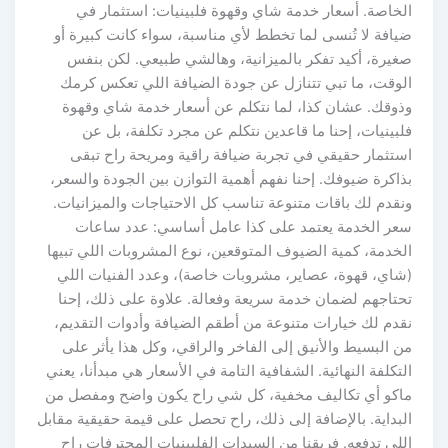
الخاصة. أسعار خدمة شاي وقهوة فلبينيات: استثمار في
ضيافة لا تُنسى لما تخطط لأي مناسبة، سواء كانت كبيرة أو
صغيرة، أكيد تفكر بالميزانية، وهالشي طبيعي. لكن بنفس
الوقت، ما تبي تتنازل عن جودة الضيافة اللي تعكس كرمك
وذوقك. عشان كذا، لما نتكلم عن أسعار خدمة شاي وقهوة
فلبينيات، إحنا ما قاعدين نتكلم عن مجرد تكلفة، بل عن
استثمار حقيقي في تجربة ضيافة راقية ومريحة راح تبقى
بذاكرة ضيوفك. إحنا نفهم أهمية التوازن بين الجودة والسعر،
ونقدم لك باقات متنوعة تناسب كل الاحتياجات والميزانيات.
سعر الخدمة يعتمد على كذا عامل أساسي: عدد ساعات
الخدمة، كمية الضيوف المتوقعين، نوع المشروبات اللي تبيها
(شاي، قهوة، عصاير، مشروبات خاصة)، وعدد الفنيات اللي
تحتاجهم لضمان خدمة سريعة وفعالة. علاوة على ذلك، إحنا
نقدم لك خيارات متنوعة من أطقم الضيافة وأدوات التقديم،
من البسيط والأنيق إلى الفاخر والراقي، وكل هذا يأثر على
التكلفة النهائية. الشفافية التامة في الأسعار هي مبدأنا، يعني
ماكو أي تكاليف مخفية، كل شي راح يكون واضح ومفصل من
البداية. بالإضافة إلى ذلك، راح تحصل على قيمة حقيقية مقابل
اللي تدفعه. فريقنا من السيدات الفلبينيات المحترفات راح