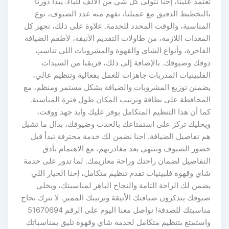
تعتمد علينا، إحنا نتولى كل شي من الألف للياء. يبدأ دورنا
بالتخطيط الدقيق مع عميلنا، نفهم منه عدد الضيوف، نوع
المناسبة، والوقت المحدد للخدمة. علاوة على ذلك، نجهز كل
المعدات اللازمة، من طاولات التقديم الأنيقة، لأطقم الضيافة
الفاخرة، وأنواع الشاي والقهوة والمشروبات اللي تناسب
ذوقك وضيوفك. بالإضافة إلى ذلك، فريقنا من السيدات
الفلبينيات المدربات جاهزات للعمل بفعالية وتنظيم عالي،
يضمنن توزيع المشروبات والضيافة بشكل مستمر ومنظم، مع
المحافظة على نظافة وترتيب المكان طول فترة المناسبة.
كما أن هذا التنظيم المتكامل يوفر عليك وايد جهد ووقت،
ويخليك تركز على استمتاعك بالحدث وضيوفك، بدال ما تشيل
هم تفاصيل الضيافة. احنا نضمن لك خدمة محترفة تبدأ قبل
حضور الضيوف وتنتهي بعد مغادرتهم، مع الاهتمام بأدق
التفاصيل لضمان راحتك وراحة معازيمك. لما تدور على خدمة
شاي وقهوة فلبينيات تقدم تنظيم متكامل، إحنا الخيار اللي
يضمن لك الراحة التامة والنجاح الباهر لمناسبتك، ويخلي
ضيوفك يتذكرون ضيافتك الأنيقة وترتيبك المميز. لا تترك نجاح
مناسبتك للصدفة! تواصل معنا اليوم على الرقم 51670694
واستمتع بتنظيم متكامل لخدمة شاي وقهوة تليق بمناسباتك