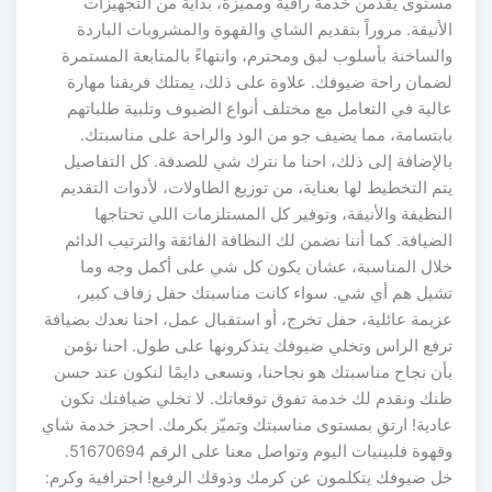
مستوى يقدمن خدمة راقية ومميزة، بداية من التجهيزات
الأنيقة. مروراً بتقديم الشاي والقهوة والمشروبات الباردة
والساخنة بأسلوب لبق ومحترم، وانتهاءً بالمتابعة المستمرة
لضمان راحة ضيوفك. علاوة على ذلك، يمتلك فريقنا مهارة
عالية في التعامل مع مختلف أنواع الضيوف وتلبية طلباتهم
بابتسامة، مما يضيف جو من الود والراحة على مناسبتك.
بالإضافة إلى ذلك، احنا ما نترك شي للصدفة. كل التفاصيل
يتم التخطيط لها بعناية، من توزيع الطاولات، لأدوات التقديم
النظيفة والأنيقة، وتوفير كل المستلزمات اللي تحتاجها
الضيافة. كما أننا نضمن لك النظافة الفائقة والترتيب الدائم
خلال المناسبة، عشان يكون كل شي على أكمل وجه وما
تشيل هم أي شي. سواء كانت مناسبتك حفل زفاف كبير،
عزيمة عائلية، حفل تخرج، أو استقبال عمل، احنا نعدك بضيافة
ترفع الراس وتخلي ضيوفك يتذكرونها على طول. احنا نؤمن
بأن نجاح مناسبتك هو نجاحنا، ونسعى دايمًا لنكون عند حسن
ظنك ونقدم لك خدمة تفوق توقعاتك. لا تخلي ضيافتك تكون
عادية! ارتقِ بمستوى مناسبتك وتميّز بكرمك. احجز خدمة شاي
وقهوة فلبينيات اليوم وتواصل معنا على الرقم 51670694.
خل ضيوفك يتكلمون عن كرمك وذوقك الرفيع! احترافية وكرم: