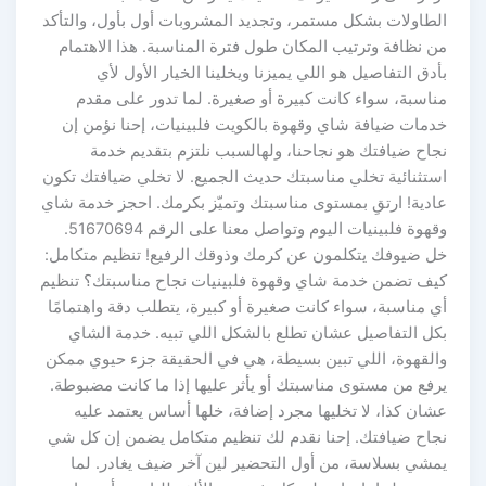
الطاولات بشكل مستمر، وتجديد المشروبات أول بأول، والتأكد
من نظافة وترتيب المكان طول فترة المناسبة. هذا الاهتمام
بأدق التفاصيل هو اللي يميزنا ويخلينا الخيار الأول لأي
مناسبة، سواء كانت كبيرة أو صغيرة. لما تدور على مقدم
خدمات ضيافة شاي وقهوة بالكويت فلبينيات، إحنا نؤمن إن
نجاح ضيافتك هو نجاحنا، ولهالسبب نلتزم بتقديم خدمة
استثنائية تخلي مناسبتك حديث الجميع. لا تخلي ضيافتك تكون
عادية! ارتقِ بمستوى مناسبتك وتميّز بكرمك. احجز خدمة شاي
وقهوة فلبينيات اليوم وتواصل معنا على الرقم 51670694.
خل ضيوفك يتكلمون عن كرمك وذوقك الرفيع! تنظيم متكامل:
كيف تضمن خدمة شاي وقهوة فلبينيات نجاح مناسبتك؟ تنظيم
أي مناسبة، سواء كانت صغيرة أو كبيرة، يتطلب دقة واهتمامًا
بكل التفاصيل عشان تطلع بالشكل اللي تبيه. خدمة الشاي
والقهوة، اللي تبين بسيطة، هي في الحقيقة جزء حيوي ممكن
يرفع من مستوى مناسبتك أو يأثر عليها إذا ما كانت مضبوطة.
عشان كذا، لا تخليها مجرد إضافة، خلها أساس يعتمد عليه
نجاح ضيافتك. إحنا نقدم لك تنظيم متكامل يضمن إن كل شي
يمشي بسلاسة، من أول التحضير لين آخر ضيف يغادر. لما