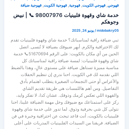
,
,
,
,
قهوجي
قهوجي الكويت
قهوجية
قهوجية الكويت
قهوجية ضيافة
خدمة شاي وقهوة فلبينيات 98007976 📞 | نبيض
وجوهكم
midobakry05
/
يونيو 24, 2025
تبي ضيافة راقية لمناسباتك؟ خدمة شاي وقهوة فلبينيات تقدم
لك الاحترافية والكرم. أبهِر ضيوفك بضيافة لا تُنسى. اتصل
الحين من أي مكان بالكويت: على الرقم 51670694📞 خدمة
شاي وقهوة فلبينيات: لمسة ضيافة راقية لمناسباتك كل
مناسبة مميزة تستاهل ضيافة على مستوى عالٍ، وهذا بالضبط
اللي نقدمه لك في الكويت. احنا ندري إن تنظيم الحفلات
والأعراس أو حتى التجمعات الصغيرة يتطلب اهتمام بأدق
التفاصيل. ومن أهم هاللمسات هي طريقة تقديم الشاي
والقهوة اللي تعكس كرمك وذوقك. عشان كذا، لا تفكر وايد،
ركز على استمتاعك مع ضيوفك وخل مهمة الضيافة علينا، احنا
نتولى كل شي بحرفية وذوق. لما تدور على خدمة شاي وقهوة
فلبينيات بالكويت، أنت قاعد تبحث عن احترافية وخبرة في فن
الضيافة. فريقنا من السيدات الفلبينيات المدربات على أعلى