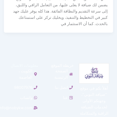
يضمن لك ضيافة لا يعلى عليها، من التعامل الراقي واللبق،
إلى سرعة التقديم والنظافة الفائقة. هذا كله يوفر عليك جهد
كبير في التخطيط والتنفيذ، ويخليك تركز على استمتاعك
بالحدث. كما أن الاستثمار في
خريطة الموقع
معلومات الاتصال
الصفحة
الكويت ،
الرئيسية
العاصمة
اتصل بنا
98007976
أهلاً بكم في موقع
“ضيافة النوبي”،
عنا
واتساب
وجهتكم الأولى
لخدمات الضيافة
info@nobykw.com
الراقية والمتكاملة