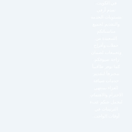
في الكويت.
نقدم أرقى
مستويات الخدمة
والتقديم لجميع
مناسباتكم
السعيدة من
حفلات وأفراح
وتجمعات لضمان
راحة ضيوفكم.
كما نوفر طاقماً
محترفاً لتقديم
خدمات ضيافة
العزاء بمنتهى
الاحترام والاهتمام،
لنحمل عنكم عبء
الترتيبات في
أوقات الواجب.