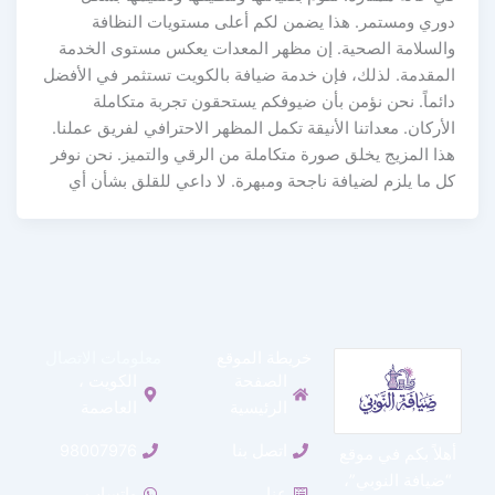
دوري ومستمر. هذا يضمن لكم أعلى مستويات النظافة
والسلامة الصحية. إن مظهر المعدات يعكس مستوى الخدمة
المقدمة. لذلك، فإن خدمة ضيافة بالكويت تستثمر في الأفضل
دائماً. نحن نؤمن بأن ضيوفكم يستحقون تجربة متكاملة
الأركان. معداتنا الأنيقة تكمل المظهر الاحترافي لفريق عملنا.
هذا المزيج يخلق صورة متكاملة من الرقي والتميز. نحن نوفر
كل ما يلزم لضيافة ناجحة ومبهرة. لا داعي للقلق بشأن أي
خريطة الموقع
معلومات الاتصال
الصفحة
الكويت ،
الرئيسية
العاصمة
اتصل بنا
98007976
أهلاً بكم في موقع
“ضيافة النوبي”،
عنا
واتساب