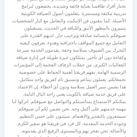
نختار أفراد طاقمنا بعناية فائقة وشديدة. يخضعون لبرامج
تدريبية مكثفة ومستمرة. يتعلمون أصول الضيافة الكويتية
الأصيلة. كما يتقنون فن الإتيكيت والتعامل مع كبار الشخصيات.
يتميزون بالمظهر الأنيق واللباقة في الحديث. يستقبلون
ضيوفكم بابتسامة صادقة وترحيب حار. لديهم القدرة على
التعامل مع جميع المواقف باحترافية وهدوء. يعرفون كيفية
التحرك بين الضيوف بسلاسة وخفة. يقدمون الخدمة بسرعة
وكفاءة دون أي تأخير. يمتلكون خبرة طويلة في إدارة ضيافة
الفعاليات الكبرى. من حفلات الزفاف الفخمة إلى المؤتمرات
الرسمية الهامة. يفهم فريقنا أهمية الحفاظ على خصوصية
تجمعاتكم. يعملون بتناغم وتنسيق تام كفريق واحد متكامل.
هذا يضمن سير العمل بسلاسة ودون أي أخطاء. إن الاعتماد
على فريق خدمة ضيافة بالكويت يعني راحة البال التامة.
يمكنكم الاستمتاع بمناسبتكم والتواصل مع ضيوفكم. اتركوا لنا
مهمة خدمتهم على أكمل وجه. نحن نضمن لكم أن ضيوفكم
سيشعرون بالتقدير والاهتمام. سيثنون على حسن التنظيم
وجودة الخدمة المقدمة. كل فرد في فريقنا هو سفير للكرم
والأصالة. نحن نفخر بهم وبالمستوى الرفيع الذي يقدمونه.