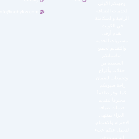
وجهتكم الأولى
لخدمات الضيافة
info@nobykw.com
الراقية والمتكاملة
في الكويت.
نقدم أرقى
مستويات الخدمة
والتقديم لجميع
مناسباتكم
السعيدة من
حفلات وأفراح
وتجمعات لضمان
راحة ضيوفكم.
كما نوفر طاقماً
محترفاً لتقديم
خدمات ضيافة
العزاء بمنتهى
الاحترام والاهتمام،
لنحمل عنكم عبء
الترتيبات في