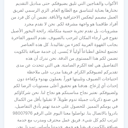
الأكواب والفناجين التي تليق بضيوفكم. حتى مناديل التقديم
نختارها بعناية لتتناسق مع الطابع العام. الزي الرسمي لفريق
العمل مصمم ليعكس الاحترافية والأناقة. نضمن أن كل فرد من
أفراد طاقمنا هو واجهة مشرفة لكم. نحن لا نقدم مجرد
مشروبات، بل نقدم تجربة حسية متكاملة. رائحة البخور الأصيل
تفوح في أرجاء المكان لترحب بالضيوف. نقدم التمور الفاخرة
بجانب القهوة العربية كجزء من تقاليدنا. كل هذه العناصر
تجتمع لتخلق انطباعاً أولياً لا يُنسى. إن خدمة ضيافة بالكويت
تضمن لكم هذا المستوى من الدقة. نحن ندرك أن هذه
التفاصيل هي لغة الكرم الصامتة. هي التي تتحدث عن مدى
تقديركم لضيوفكم الكرام. فريقنا مدرب على ملاحظة
احتياجات الضيوف وتلبيتها فوراً. يعملون بهدوء وكفاءة دون
إحداث أي إزعاج. هدفنا هو تحقيق أعلى مستويات الرضا لكم
ولضيوفكم. نعتبر نجاح مناسبتكم هو نجاح لنا. نحن شركاؤكم
في صنع ذكريات جميلة تدوم طويلاً. لا تقبلوا بأقل من الكمال
في يومكم المميز. للحصول على خدمة تهتم بأدق التفاصيل،
بادروا بالاتصال بنا. تواصلوا معنا اليوم على الرقم 98007976
لنرتب لكم كل شيء. فريق عمل محترف ومدرب مع خدمة
ضيافة بالكويت فريقنا هو جوهر خدمتنا وأساس تميزنا. نحن