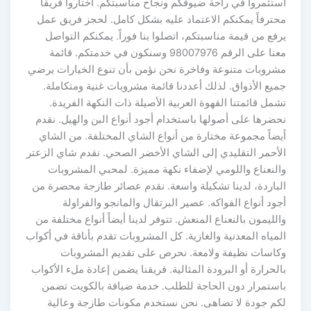
استثمروا في راحة ضيوفكم ونجاح مناسبتكم. اختاروا فريقاً
محترفاً يمكنكم الاعتماد عليه بشكل كامل. لحجز فريق عمل
يرفع من قيمة مناسبتكم، اتصلوا بنا فوراً. يمكنكم التواصل
معنا على الرقم 98007976 وسنكون في خدمتكم. قائمة
مشروبات متنوعة وفاخرة نحن نؤمن بأن تنوع الخيارات يرضي
جميع الأذواق. لذلك أعددنا قائمة مشروبات غنية ومتكاملة.
تشمل قائمتنا القهوة العربية الأصيلة ذات النكهة الفريدة.
نحضرها على أصولها باستخدام أجود أنواع البن والهيل. نقدم
أيضاً مجموعة مختارة من أنواع الشاي المختلفة. من الشاي
الأحمر التقليدي إلى الشاي الأخضر الصحي. نقدم شاي الزعتر
والنعناع واللومي لإضفاء نكهة مميزة. لمحبي المشروبات
الباردة، لدينا تشكيلة واسعة. نقدم عصائر طازجة محضرة من
أجود أنواع الفواكه. عصير البرتقال والمانجو والفراولة
والليمون بالنعناع المنعش. تتوفر لدينا أيضاً أنواع مختلفة من
المياه المعدنية والغازية. كل المشروبات تقدم بأناقة في أكواب
وكاسات نظيفة ولامعة. نحرص على تقديم المشروبات
بالحرارة أو البرودة المثالية. فريقنا يضمن إعادة ملء الأكواب
باستمرار دون الحاجة للطلب. خدمة ضيافة بالكويت تضمن
لكم جودة لا تضاهى. نحن نستخدم مكونات طازجة وعالية