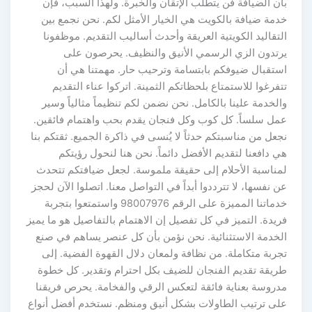
بأن الضيافة فن يتطلب الإتقان والخبرة. ولهذا السبب، فإن
خدمة ضيافة بالكويت هي الخيار الأمثل لكم. نحن نجمع بين
التقاليد الكويتية العريقة وأحدث أساليب التقديم. موظفونا
يرتدون الزي الرسمي الأنيق والنظيف. يحرصون على
استقبال ضيوفكم بابتسامة وترحيب حار. مهمتنا هي أن
تتفرغوا للاستمتاع بلحظاتكم الثمينة. اتركوا عناء التقديم
والخدمة علينا بالكامل. نحن نضمن لكم تنظيماً مثالياً وسير
عمل سلساً. كل كوب وكل فنجان يقدم بحب واهتمام فائقين.
نجعل من مناسبتكم حدثاً لا يُنسى في ذاكرة الجميع. ثقتكم بنا
هي دافعنا لتقديم الأفضل دائماً. نحن هنا لنحول رؤيتكم
لمناسبة الأحلام إلى حقيقة ملموسة. لجعل ضيافتكم تتحدث
عن نفسها، لا تترددوا أبداً في التواصل معنا. اتصلوا الآن لحجز
خدماتنا المميزة على الرقم 98007976 واستمتعوا بتجربة
فريدة. التميز في كل تفصيل إن الاهتمام بالتفاصيل هو ما يميز
الخدمة الاستثنائية. نحن نؤمن بأن كل عنصر يساهم في صنع
تجربة متكاملة. من نظافة ولمعان دلال القهوة الفضية. إلى
طريقة تقديم الفنجان للضيف بكل احترام وتقدير. كل خطوة
مدروسة بعناية فائقة لتعكس الرقي والفخامة. يحرص فريقنا
على ترتيب الطاولات بشكل أنيق ومنظم. نستخدم أفضل أنواع