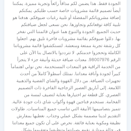
الجودة فقط. هذا يضمن لكم مذاقاً رائعاً وتجربة مميزة. يمكننا
أيضاً تصميم قائمة مشروبات خاصة حسب طلبكم. يمكنكم
إضافة مشروباتكم المفضلة أو تلبية رغبات ضيوفكم. هدفنا هو
تلبية كافة توقعاتكم وتجاوزها. نحن نسعى لجعل ضيافتكم
حديث الجميع. الجودة والتنوع هما عنوان قائمتنا التي نفخر
بها. دللوا ضيوفكم بقائمة مشروبات فاخرة تليق بهم. اجعلوا
كل رشفة تجربة ممتعة ومنعشة. لتستكشفوا قائمة مشروباتنا
الكاملة وتحجزوا خدمتكم. لا تترددوا بالاتصال بنا الآن على
الرقم 98007976. معدات ضيافة حديثة وأنيقة جزء لا يتجزأ
من الخدمة الراقية هو المعدات المستخدمة. نحن نولي اهتماماً
كبيراً لجودة وأناقة معداتنا. نمتلك أسطولاً كاملاً من أحدث
تجهيزات الضيافة. من دلال القهوة والشاي الفضية والذهبية
اللامعة. إلى أباريق العصير الزجاجية الفاخرة ذات التصميم
العصري. كل قطعة تم اختيارها بعناية لتضيف لمسة من
الفخامة. نستخدم فناجين قهوة وأكواب شاي ذات جودة عالية.
تتميز بتصاميمها الأنيقة التي تناسب جميع المناسبات. طاولات
التقديم لدينا مصممة بشكل عملي وجذاب. نغطيها بمفارش
نظيفة ومكوية بعناية فائقة. نحرص على أن تكون جميع معداتنا
في حالة ممتازة. نقوم بصيانتها وتنظيفها وتعقيمها بشكل