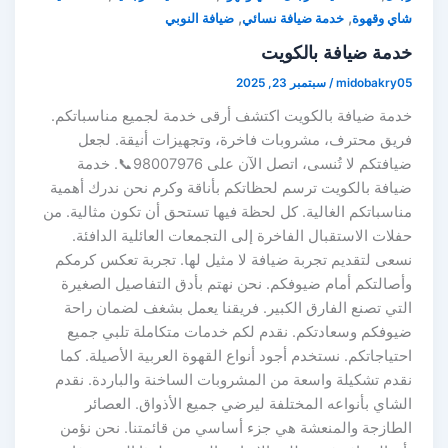
,
,
شاي وقهوة
خدمة ضيافة نسائي
ضيافة النوبي
خدمة ضيافة بالكويت
midobakry05
/
سبتمبر 23, 2025
خدمة ضيافة بالكويت اكتشف أرقى خدمة لجميع مناسباتكم.
فريق محترف، مشروبات فاخرة، وتجهيزات أنيقة. لجعل
ضيافتكم لا تُنسى، اتصل الآن على 98007976📞. خدمة
ضيافة بالكويت ترسم لحظاتكم بأناقة وكرم نحن ندرك أهمية
مناسباتكم الغالية. كل لحظة فيها تستحق أن تكون مثالية. من
حفلات الاستقبال الفاخرة إلى التجمعات العائلية الدافئة.
نسعى لتقديم تجربة ضيافة لا مثيل لها. تجربة تعكس كرمكم
وأصالتكم أمام ضيوفكم. نحن نهتم بأدق التفاصيل الصغيرة
التي تصنع الفارق الكبير. فريقنا يعمل بشغف لضمان راحة
ضيوفكم وسعادتكم. نقدم لكم خدمات متكاملة تلبي جميع
احتياجاتكم. نستخدم أجود أنواع القهوة العربية الأصيلة. كما
نقدم تشكيلة واسعة من المشروبات الساخنة والباردة. نقدم
الشاي بأنواعه المختلفة ليرضي جميع الأذواق. العصائر
الطازجة والمنعشة هي جزء أساسي من قائمتنا. نحن نؤمن